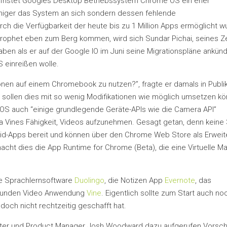
fristet Googles Desktop Betriebssystem Chrome OS ein eher
niger das System an sich sondern dessen fehlende
ch die Verfügbarkeit der heute bis zu 1 Million Apps ermöglicht w
ophet eben zum Berg kommen, wird sich Sundar Pichai, seines Z
n als er auf der Google IO im Juni seine Migrationspläne ankünd
einreißen wolle.
tionen auf einem Chromebook zu nutzen?”, fragte er damals in Publi
er sollen dies mit so wenig Modifikationen wie möglich umsetzen kö
 OS auch “einige grundlegende Geräte-APIs wie die Camera API”
a Vines Fähigkeit, Videos aufzunehmen. Gesagt getan, denn keine 
oid-Apps bereit und können über den Chrome Web Store als Erwei
acht dies die App Runtime for Chrome (Beta), die eine Virtuelle M
ie Sprachlernsoftware
Duolingo
, die Notizen App
Evernote
, das
ekunden Video Anwendung
Vine
. Eigentlich sollte zum Start auch no
doch nicht rechtzeitig geschafft hat.
xter und Product Manager Josh Woodward dazu aufgerufen Vorsc