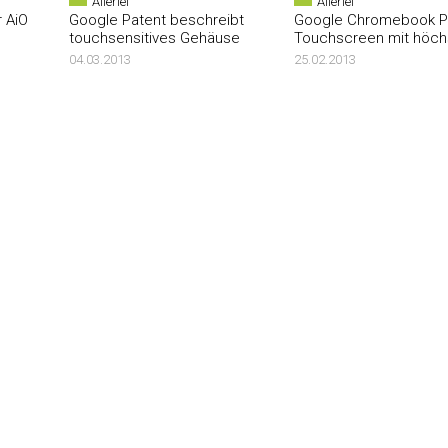
Allerlei
Allerlei
 AiO
Google Patent beschreibt
Google Chromebook Pi
touchsensitives Gehäuse
Touchscreen mit höchs
04.03.2013
25.02.2013