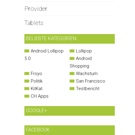
Provider
Tablets
BELIEBTE KATEGORIEN
Android Lollipop
Lollipop
5.0
Android
Shopping
Froyo
Wachstum
Politik
San Francisco
KitKat
Testbericht
CH Apps
GOOGLE+
FACEBOOK