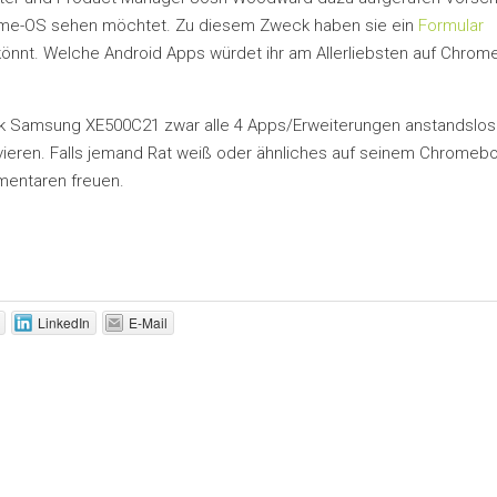
rome-OS sehen möchtet. Zu diesem Zweck haben sie ein
Formular
könnt. Welche Android Apps würdet ihr am Allerliebsten auf Chrom
k Samsung XE500C21 zwar alle 4 Apps/Erweiterungen anstandslos
en vieren. Falls jemand Rat weiß oder ähnliches auf seinem Chromeb
mentaren freuen.
LinkedIn
E-Mail