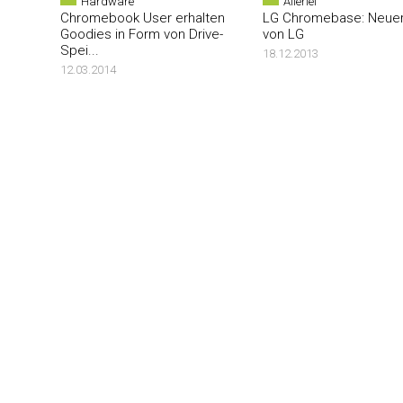
Hardware
Allerlei
Chromebook User erhalten
LG Chromebase: Neuer
Goodies in Form von Drive-
von LG
Spei...
18.12.2013
12.03.2014