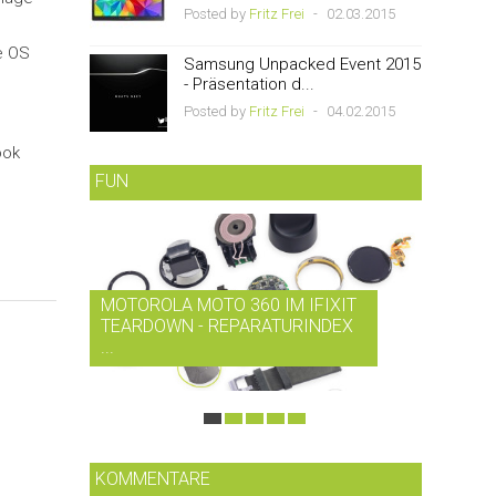
Posted by
Fritz Frei
-
02.03.2015
e OS
Samsung Unpacked Event 2015
- Präsentation d...
Posted by
Fritz Frei
-
04.02.2015
ook
FUN
MOTOROLA MOTO 360 IM IFIXIT
RDIO B
TEARDOWN - REPARATURINDEX
MUSIK-
...
SMARTP
KOMMENTARE