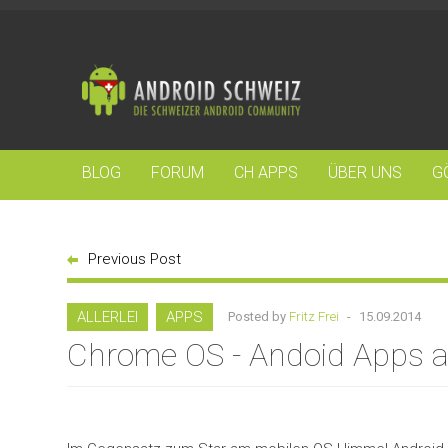
BLOG
FORUM
CH APPS
ÜBER UNS
G
Previous Post
ALLERLEI
APPS
Posted by
Fritz Frei
-
15.09.2014
Chrome OS - Andoid Apps 