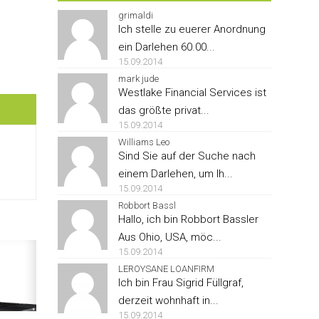
grimaldi
Ich stelle zu euerer Anordnung
ein Darlehen 60.00...
15.09.2014
mark jude
Westlake Financial Services ist
das größte privat...
15.09.2014
Williams Leo
Sind Sie auf der Suche nach
einem Darlehen, um Ih...
15.09.2014
Robbort Bassl
Hallo, ich bin Robbort Bassler
Aus Ohio, USA, möc...
15.09.2014
LEROYSANE LOANFIRM
Ich bin Frau Sigrid Füllgraf,
derzeit wohnhaft in...
15.09.2014