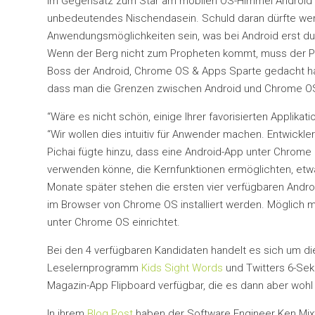
Im Gegensatz zum Star am mobilen OS-Himmel Android 
unbedeutendes Nischendasein. Schuld daran dürfte we
Anwendungsmöglichkeiten sein, was bei Android erst dur
Wenn der Berg nicht zum Propheten kommt, muss der Pr
Boss der Android, Chrome OS & Apps Sparte gedacht habe
dass man die Grenzen zwischen Android und Chrome OS 
“Wäre es nicht schön, einige Ihrer favorisierten Applika
“Wir wollen dies intuitiv für Anwender machen. Entwickl
Pichai fügte hinzu, dass eine Android-App unter Chrome
verwenden könne, die Kernfunktionen ermöglichten, etw
Monate später stehen die ersten vier verfügbaren Andr
im Browser von Chrome OS installiert werden. Möglich m
unter Chrome OS einrichtet.
Bei den 4 verfügbaren Kandidaten handelt es sich um d
Leselernprogramm
Kids Sight Words
und Twitters 6-S
Magazin-App Flipboard verfügbar, die es dann aber wohl 
In ihrem
Blog Post
haben der Software Engineer Ken Mi