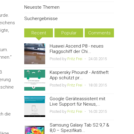
Neueste Themen
urde.
Suchergebnisse
eichens
igte,
Recent
Popular
Comments
Huawei Ascend P8 - neues
kum.
Flaggschiff der Chi...
nnen.”
Posted by
Fritz Frei
-
24.03.2015
3
Kaspersky Phound! - Antitheft
App schützt pr...
terung
Posted by
Fritz Frei
-
18.03.2015
aschine
Google Geräteassistent mit
Live Support für Nexus,...
Posted by
Fritz Frei
-
16.03.2015
ch die
Samsung Galaxy Tab S2 9,7 &
8,0 – Spezifikati...
hläge