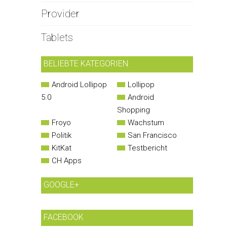
Provider
Tablets
BELIEBTE KATEGORIEN
Android Lollipop
Lollipop
5.0
Android
Shopping
Froyo
Wachstum
Politik
San Francisco
KitKat
Testbericht
CH Apps
GOOGLE+
FACEBOOK