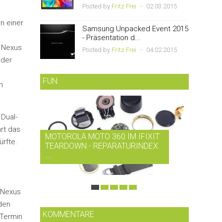
Posted by
Fritz Frei
-
02.03.2015
n einer
Samsung Unpacked Event 2015
- Präsentation d...
s Nexus
Posted by
Fritz Frei
-
04.02.2015
 der
FUN
m
 Dual-
hrt das
MOTOROLA MOTO 360 IM IFIXIT
RDIO B
ürfte.
TEARDOWN - REPARATURINDEX
MUSIK-
...
SMARTP
 Nexus
den
KOMMENTARE
 Termin