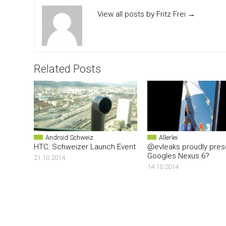
View all posts by Fritz Frei
→
Related Posts
Android Schweiz
Allerlei
HTC: Schweizer Launch Event
@evleaks proudly pres
Googles Nexus 6?
21.10.2014
14.10.2014