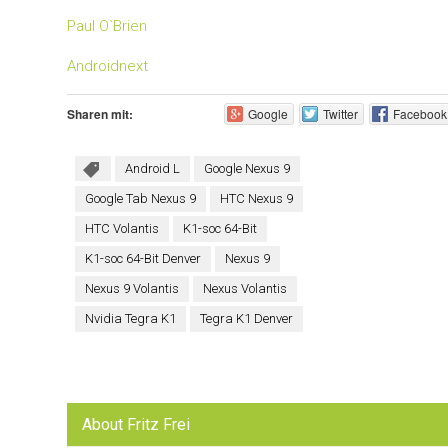
Paul O`Brien
Androidnext
Sharen mit:
Google
Twitter
Facebook
Android L
Google Nexus 9
Google Tab Nexus 9
HTC Nexus 9
HTC Volantis
K1-soc 64-Bit
K1-soc 64-Bit Denver
Nexus 9
Nexus 9 Volantis
Nexus Volantis
Nvidia Tegra K1
Tegra K1 Denver
About Fritz Frei