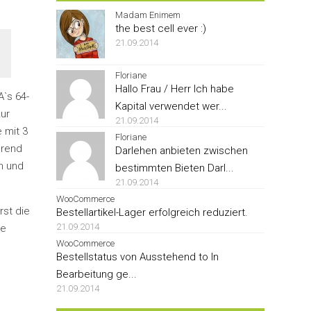
Madam Enimem
the best cell ever :)
21.09.2014
Floriane
Hallo Frau / Herr Ich habe
A`s 64-
Kapital verwendet wer...
ur
21.09.2014
 mit 3
Floriane
hrend
Darlehen anbieten zwischen
m und
bestimmten Bieten Darl...
21.09.2014
WooCommerce
rst die
Bestellartikel-Lager erfolgreich reduziert.
21.09.2014
ie
WooCommerce
Bestellstatus von Ausstehend to In
Bearbeitung ge...
21.09.2014