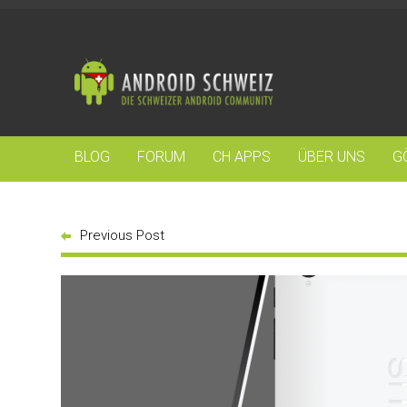
BLOG
FORUM
CH APPS
ÜBER UNS
G
Previous Post