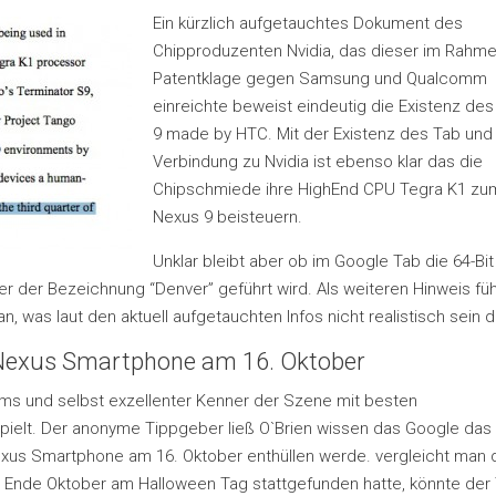
Ein kürzlich aufgetauchtes Dokument des
Chipproduzenten Nvidia, das dieser im Rahme
Patentklage gegen Samsung und Qualcomm
einreichte beweist eindeutig die Existenz de
9 made by HTC. Mit der Existenz des Tab und
Verbindung zu Nvidia ist ebenso klar das die
Chipschmiede ihre HighEnd CPU Tegra K1 zu
Nexus 9 beisteuern.
Unklar bleibt aber ob im Google Tab die 64-Bit
nter der Bezeichnung “Denver” geführt wird. Als weiteren Hinweis fü
, was laut den aktuell aufgetauchten Infos nicht realistisch sein d
& Nexus Smartphone am 16. Oktober
s und selbst exzellenter Kenner der Szene mit besten
pielt. Der anonyme Tippgeber ließ O`Brien wissen das Google das
xus Smartphone am 16. Oktober enthüllen werde. vergleicht man 
die Ende Oktober am Halloween Tag stattgefunden hatte, könnte der