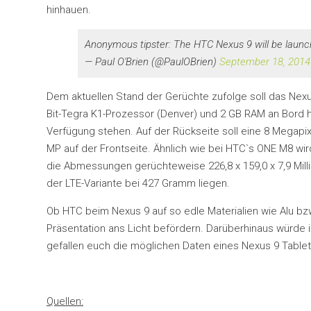
hinhauen.
Anonymous tipster: The HTC Nexus 9 will be laun
— Paul O'Brien (@PaulOBrien)
September 18, 2014
Dem aktuellen Stand der Gerüchte zufolge soll das Nexus 
Bit-Tegra K1-Prozessor (Denver) und 2 GB RAM an Bord 
Verfügung stehen. Auf der Rückseite soll eine 8 Megapixe
MP auf der Frontseite. Ähnlich wie bei HTC`s ONE M8 wi
die Abmessungen gerüchteweise 226,8 x 159,0 x 7,9 Mil
der LTE-Variante bei 427 Gramm liegen.
Ob HTC beim Nexus 9 auf so edle Materialien wie Alu bzw.
Präsentation ans Licht befördern. Darüberhinaus würde 
gefallen euch die möglichen Daten eines Nexus 9 Tabl
Quellen: