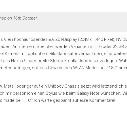
ched on 16th October…
9 ein hochauflösendes 8,9 Zoll-Display (2048 x 1.440 Pixel), NVIDI
haben. An internem Speicher werden Varianten mit 16 oder 32 GB z
l Kamera mit optischem Bildstabilisator verbaut sein, eine weitere
rd das Nexus 9 über breite Stereo-Frontlautsprecher verfügen. Wä
limeter betragen, soll das Gewicht des WLAN-Modell bei 418 Gram
 Metall oder gar auf ein Unibody Chassis setzt wird letztendlich e
ich mir persönlich einen Stylus wie beim Galaxy Note wünschen. W
ets made bei HTC? Ich warte gespannt auf eure Kommentare!