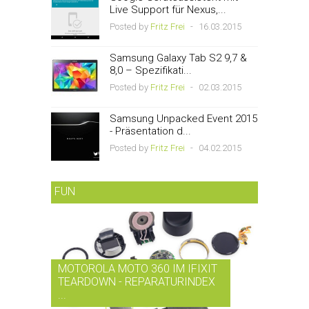
Live Support für Nexus,...
Posted by
Fritz Frei
-
16.03.2015
Samsung Galaxy Tab S2 9,7 &
8,0 – Spezifikati...
Posted by
Fritz Frei
-
02.03.2015
Samsung Unpacked Event 2015
- Präsentation d...
Posted by
Fritz Frei
-
04.02.2015
FUN
MOTOROLA MOTO 360 IM IFIXIT
RDIO BI
TEARDOWN - REPARATURINDEX
MUSIK-
...
SMARTPH