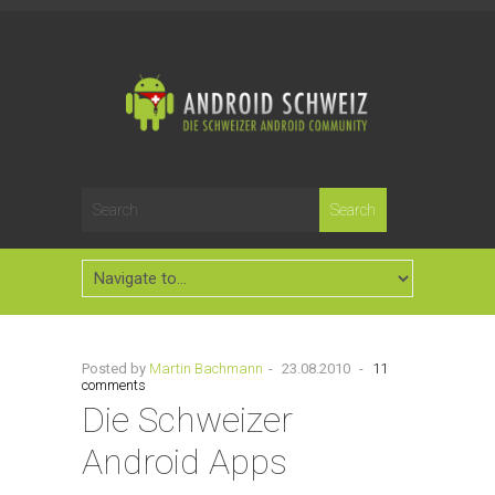
Posted by
Martin Bachmann
-
23.08.2010
-
11
comments
Die Schweizer
Android Apps