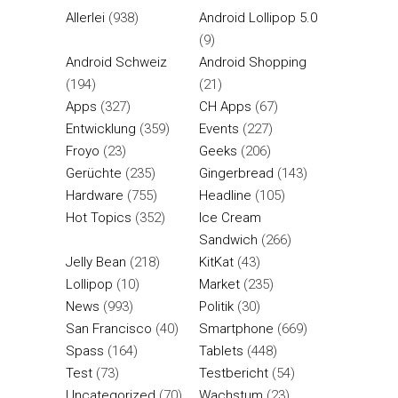
Allerlei
(938)
Android Lollipop 5.0
(9)
Android Schweiz
Android Shopping
(194)
(21)
Apps
(327)
CH Apps
(67)
Entwicklung
(359)
Events
(227)
Froyo
(23)
Geeks
(206)
Gerüchte
(235)
Gingerbread
(143)
Hardware
(755)
Headline
(105)
Hot Topics
(352)
Ice Cream
Sandwich
(266)
Jelly Bean
(218)
KitKat
(43)
Lollipop
(10)
Market
(235)
News
(993)
Politik
(30)
San Francisco
(40)
Smartphone
(669)
Spass
(164)
Tablets
(448)
Test
(73)
Testbericht
(54)
Uncategorized
(70)
Wachstum
(23)