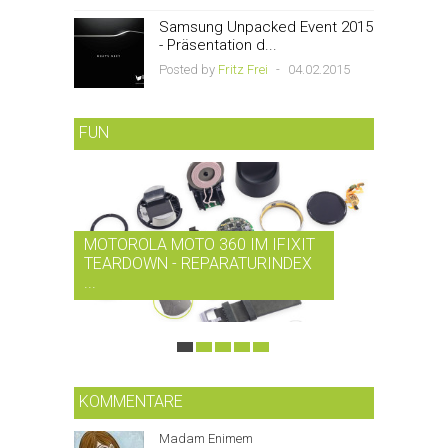
Samsung Unpacked Event 2015
- Präsentation d...
Posted by
Fritz Frei
-
04.02.2015
FUN
MOTOROLA MOTO 360 IM IFIXIT
RDIO BI
TEARDOWN - REPARATURINDEX
MUSIK-
...
SMARTPH
KOMMENTARE
Madam Enimem