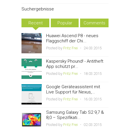
Suchergebnisse
Recent
Popular
Comments
Huawei Ascend P8 - neues
Flaggschiff der Chi...
Posted by
Fritz Frei
-
24.03.2015
Kaspersky Phound! - Antitheft
App schützt pr...
Posted by
Fritz Frei
-
18.03.2015
Google Geräteassistent mit
Live Support für Nexus,...
Posted by
Fritz Frei
-
16.03.2015
Samsung Galaxy Tab S2 9,7 &
8,0 – Spezifikati...
Posted by
Fritz Frei
-
02.03.2015