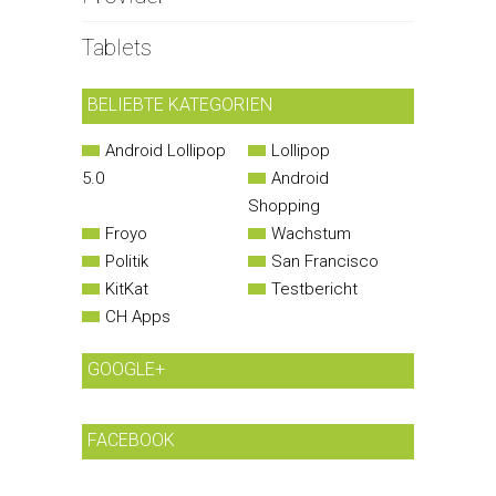
Tablets
BELIEBTE KATEGORIEN
Android Lollipop
Lollipop
5.0
Android
Shopping
Froyo
Wachstum
Politik
San Francisco
KitKat
Testbericht
CH Apps
GOOGLE+
FACEBOOK