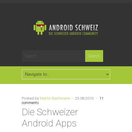
Posted by
Martin Bachmann
-
23.08.2010
-
11
comments
Die Schweizer
Android Apps