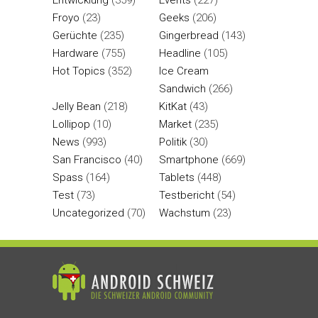
Entwicklung
(359)
Events
(227)
Froyo
(23)
Geeks
(206)
Gerüchte
(235)
Gingerbread
(143)
Hardware
(755)
Headline
(105)
Hot Topics
(352)
Ice Cream
Sandwich
(266)
Jelly Bean
(218)
KitKat
(43)
Lollipop
(10)
Market
(235)
News
(993)
Politik
(30)
San Francisco
(40)
Smartphone
(669)
Spass
(164)
Tablets
(448)
Test
(73)
Testbericht
(54)
Uncategorized
(70)
Wachstum
(23)