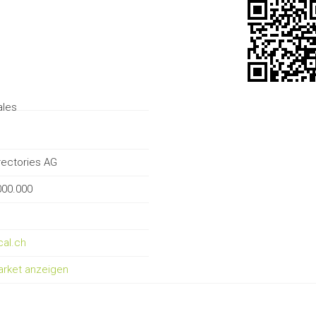
ales
ectories AG
000.000
cal.ch
arket anzeigen