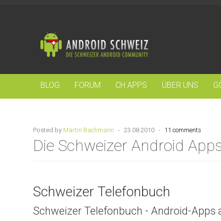
BLOG
FORUM
CH APPS
ÜBER UNS
G
Posted by
Martin Bachmann
-
23.08.2010
-
11 comments
Die Schweizer Android App
Schweizer Telefonbuch
Schweizer Telefonbuch - Android-Apps 