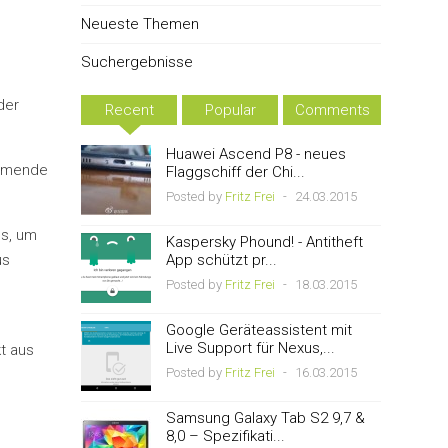
Neueste Themen
Suchergebnisse
der
Recent
Popular
Comments
Huawei Ascend P8 - neues
ommende
Flaggschiff der Chi...
Posted by
Fritz Frei
-
24.03.2015
ls, um
Kaspersky Phound! - Antitheft
us
App schützt pr...
Posted by
Fritz Frei
-
18.03.2015
Google Geräteassistent mit
Live Support für Nexus,...
t aus
Posted by
Fritz Frei
-
16.03.2015
Samsung Galaxy Tab S2 9,7 &
8,0 – Spezifikati...