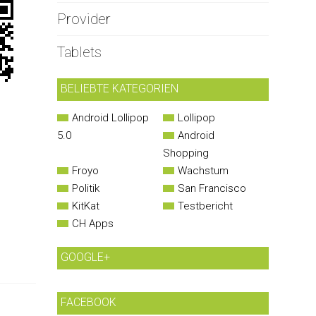
Provider
Tablets
BELIEBTE KATEGORIEN
Android Lollipop
Lollipop
5.0
Android
Shopping
Froyo
Wachstum
Politik
San Francisco
KitKat
Testbericht
CH Apps
GOOGLE+
FACEBOOK