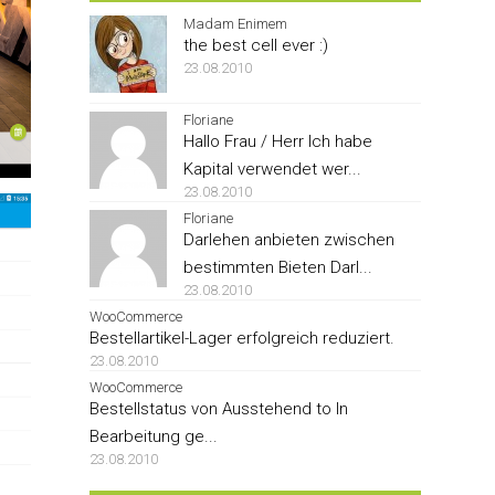
Madam Enimem
the best cell ever :)
23.08.2010
Floriane
Hallo Frau / Herr Ich habe
Kapital verwendet wer...
23.08.2010
Floriane
Darlehen anbieten zwischen
bestimmten Bieten Darl...
23.08.2010
WooCommerce
Bestellartikel-Lager erfolgreich reduziert.
23.08.2010
WooCommerce
Bestellstatus von Ausstehend to In
Bearbeitung ge...
23.08.2010