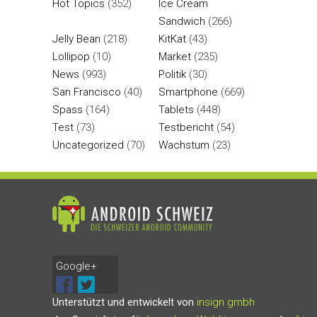
Hot Topics
(352)
Ice Cream
Sandwich
(266)
Jelly Bean
(218)
KitKat
(43)
Lollipop
(10)
Market
(235)
News
(993)
Politik
(30)
San Francisco
(40)
Smartphone
(669)
Spass
(164)
Tablets
(448)
Test
(73)
Testbericht
(54)
Uncategorized
(70)
Wachstum
(23)
Google+
Unterstützt und entwickelt von
insign gmbh