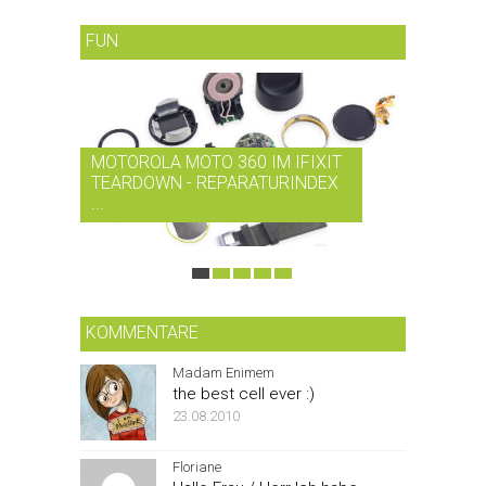
FUN
MOTOROLA MOTO 360 IM IFIXIT
RDIO BI
TEARDOWN - REPARATURINDEX
MUSIK-
...
SMARTPH
KOMMENTARE
Madam Enimem
the best cell ever :)
23.08.2010
Floriane