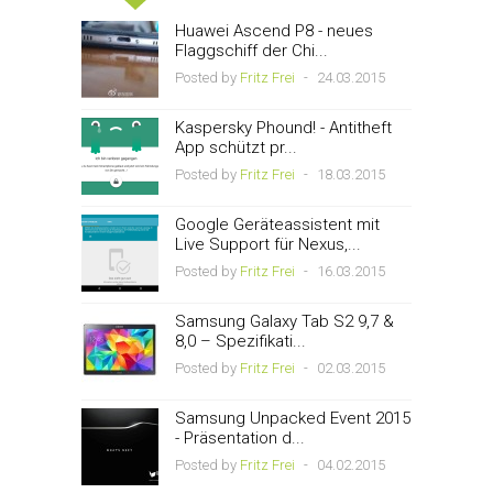
Huawei Ascend P8 - neues
Flaggschiff der Chi...
Posted by
Fritz Frei
-
24.03.2015
Kaspersky Phound! - Antitheft
App schützt pr...
Posted by
Fritz Frei
-
18.03.2015
Google Geräteassistent mit
Live Support für Nexus,...
Posted by
Fritz Frei
-
16.03.2015
Samsung Galaxy Tab S2 9,7 &
8,0 – Spezifikati...
Posted by
Fritz Frei
-
02.03.2015
Samsung Unpacked Event 2015
- Präsentation d...
Posted by
Fritz Frei
-
04.02.2015