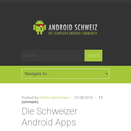
Posted by
Martin Bachmann
-
23.08.2010
-
11
comments
Die Schweizer
Android Apps