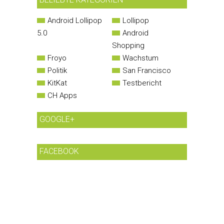
Android Lollipop
Lollipop
5.0
Android
Shopping
Froyo
Wachstum
Politik
San Francisco
KitKat
Testbericht
CH Apps
GOOGLE+
FACEBOOK