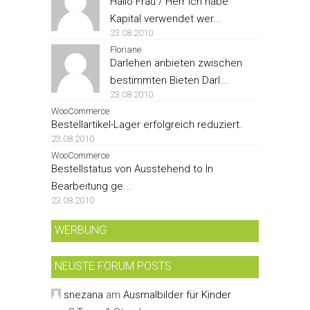
Hallo Frau / Herr Ich habe
Kapital verwendet wer...
23.08.2010
Floriane
Darlehen anbieten zwischen
bestimmten Bieten Darl...
23.08.2010
WooCommerce
Bestellartikel-Lager erfolgreich reduziert.
23.08.2010
WooCommerce
Bestellstatus von Ausstehend to In
Bearbeitung ge...
23.08.2010
WERBUNG
NEUSTE FORUM POSTS
snezana
am
Ausmalbilder für Kinder