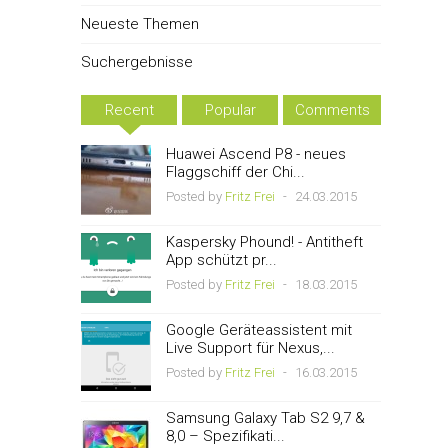
Neueste Themen
Suchergebnisse
Recent
Popular
Comments
Huawei Ascend P8 - neues
Flaggschiff der Chi...
Posted by
Fritz Frei
-
24.03.2015
Kaspersky Phound! - Antitheft
App schützt pr...
Posted by
Fritz Frei
-
18.03.2015
Google Geräteassistent mit
Live Support für Nexus,...
Posted by
Fritz Frei
-
16.03.2015
Samsung Galaxy Tab S2 9,7 &
8,0 – Spezifikati...