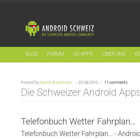
BLOG
FORUM
CH APPS
ÜBER UNS
G
Posted by
Martin Bachmann
-
23.08.2010
-
11 comments
Die Schweizer Android App
Telefonbuch Wetter Fahrplan…
Telefonbuch Wetter Fahrplan… - Androi