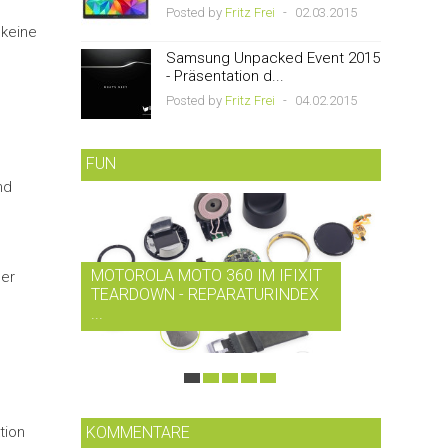
Posted by
Fritz Frei
-
02.03.2015
 keine
Samsung Unpacked Event 2015
- Präsentation d...
Posted by
Fritz Frei
-
04.02.2015
FUN
nd
MOTOROLA MOTO 360 IM IFIXIT
RDIO B
her
TEARDOWN - REPARATURINDEX
MUSIK-
...
SMARTP
tion
KOMMENTARE