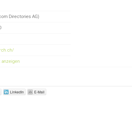
com Directories AG)
0
rch.ch/
t anzeigen
LinkedIn
E-Mail