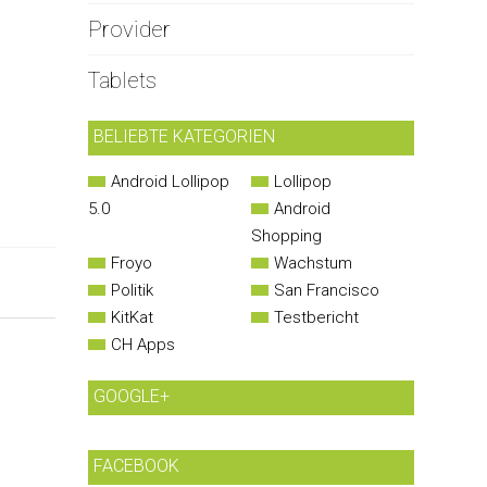
Provider
Tablets
BELIEBTE KATEGORIEN
Android Lollipop
Lollipop
5.0
Android
Shopping
Froyo
Wachstum
Politik
San Francisco
KitKat
Testbericht
CH Apps
GOOGLE+
FACEBOOK