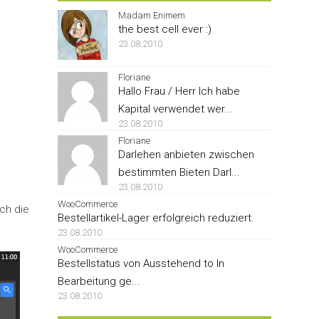
Madam Enimem
the best cell ever :)
23.08.2010
Floriane
Hallo Frau / Herr Ich habe
Kapital verwendet wer...
23.08.2010
Floriane
Darlehen anbieten zwischen
bestimmten Bieten Darl...
23.08.2010
WooCommerce
ch die
Bestellartikel-Lager erfolgreich reduziert.
23.08.2010
WooCommerce
Bestellstatus von Ausstehend to In
Bearbeitung ge...
23.08.2010