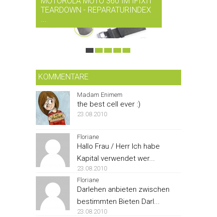
MOTOROLA MOTO 360 IM IFIXIT
RDIO BI
TEARDOWN - REPARATURINDEX
MUSIK-
...
SMARTPH
KOMMENTARE
Madam Enimem
the best cell ever :)
23.08.2010
Floriane
Hallo Frau / Herr Ich habe
Kapital verwendet wer...
23.08.2010
Floriane
Darlehen anbieten zwischen
bestimmten Bieten Darl...
23.08.2010