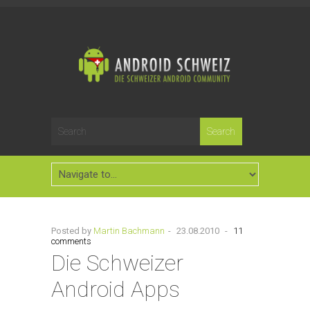
Posted by
Martin Bachmann
-
23.08.2010
-
11
comments
Die Schweizer
Android Apps