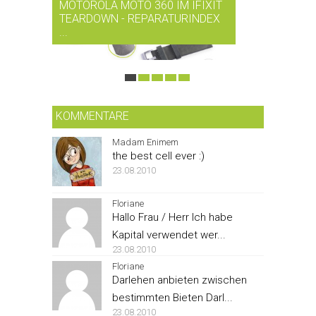
MOTOROLA MOTO 360 IM IFIXIT
RDIO BI
TEARDOWN - REPARATURINDEX
MUSIK-
...
SMARTPH
KOMMENTARE
Madam Enimem
the best cell ever :)
23.08.2010
Floriane
Hallo Frau / Herr Ich habe
Kapital verwendet wer...
23.08.2010
Floriane
Darlehen anbieten zwischen
bestimmten Bieten Darl...
23.08.2010