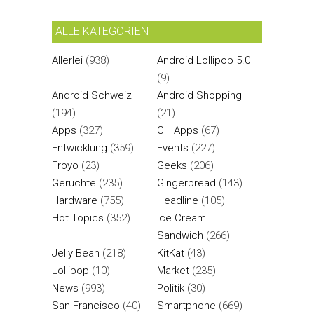
ALLE KATEGORIEN
Allerlei
(938)
Android Lollipop 5.0
(9)
Android Schweiz
Android Shopping
(194)
(21)
Apps
(327)
CH Apps
(67)
Entwicklung
(359)
Events
(227)
Froyo
(23)
Geeks
(206)
Gerüchte
(235)
Gingerbread
(143)
Hardware
(755)
Headline
(105)
Hot Topics
(352)
Ice Cream
Sandwich
(266)
Jelly Bean
(218)
KitKat
(43)
Lollipop
(10)
Market
(235)
News
(993)
Politik
(30)
San Francisco
(40)
Smartphone
(669)