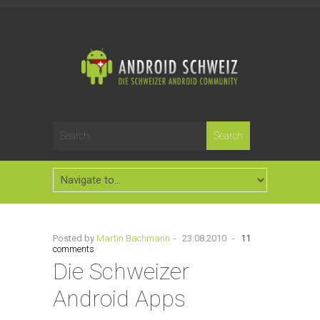
Posted by
Martin Bachmann
-
23.08.2010
-
11
comments
Die Schweizer
Android Apps