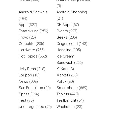
(9)
Android Schweiz
Android Shopping
(194)
(21)
Apps
(327)
CH Apps
(67)
Entwicklung
(359)
Events
(227)
Froyo
(23)
Geeks
(206)
Gerüchte
(235)
Gingerbread
(143)
Hardware
(755)
Headline
(105)
Hot Topics
(352)
Ice Cream
Sandwich
(266)
Jelly Bean
(218)
KitKat
(43)
Lollipop
(10)
Market
(235)
News
(993)
Politik
(30)
San Francisco
(40)
Smartphone
(669)
Spass
(164)
Tablets
(448)
Test
(73)
Testbericht
(54)
Uncategorized
(70)
Wachstum
(23)