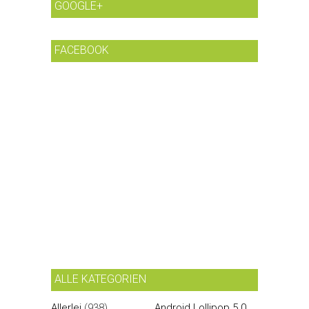
GOOGLE+
FACEBOOK
ALLE KATEGORIEN
Allerlei
(938)
Android Lollipop 5.0