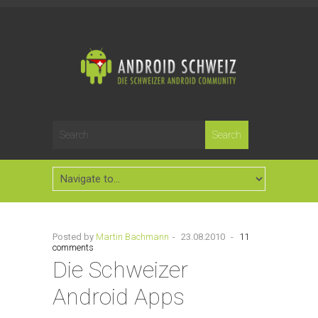
Posted by
Martin Bachmann
-
23.08.2010
-
11
comments
Die Schweizer
Android Apps