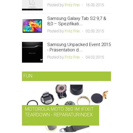
Posted by
Fritz Frei
-
16.03.2015
Samsung Galaxy Tab S2 9,7 &
8,0 – Spezifikati...
Posted by
Fritz Frei
-
02.03.2015
Samsung Unpacked Event 2015
- Präsentation d...
Posted by
Fritz Frei
-
04.02.2015
FUN
MOTOROLA MOTO 360 IM IFIXIT
RDIO BI
TEARDOWN - REPARATURINDEX
MUSIK-
...
SMARTPH