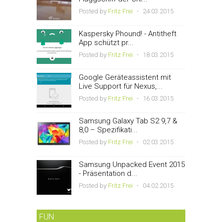
Posted by
Fritz Frei
-
24.03.2015
Kaspersky Phound! - Antitheft
App schützt pr...
Posted by
Fritz Frei
-
18.03.2015
Google Geräteassistent mit
Live Support für Nexus,...
Posted by
Fritz Frei
-
16.03.2015
Samsung Galaxy Tab S2 9,7 &
8,0 – Spezifikati...
Posted by
Fritz Frei
-
02.03.2015
Samsung Unpacked Event 2015
- Präsentation d...
Posted by
Fritz Frei
-
04.02.2015
FUN