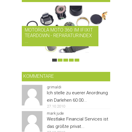
MOTOROLA MOTO 360 IM IFIXIT
RDIO BI
TEARDOWN - REPARATURINDEX
MUSIK-
...
SMARTPH
KOMMENTARE
grimaldi
Ich stelle zu euerer Anordnung
ein Darlehen 60.00...
27.10.2010
mark jude
Westlake Financial Services ist
das größte privat...