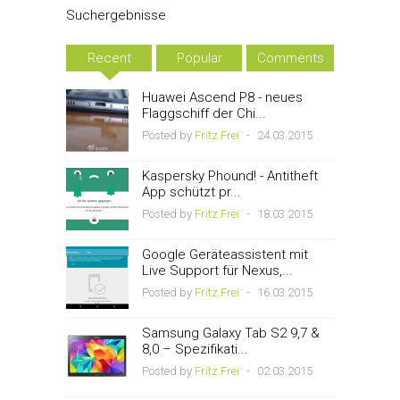
Suchergebnisse
Recent
Popular
Comments
Huawei Ascend P8 - neues
Flaggschiff der Chi...
Posted by
Fritz Frei
-
24.03.2015
Kaspersky Phound! - Antitheft
App schützt pr...
Posted by
Fritz Frei
-
18.03.2015
Google Geräteassistent mit
Live Support für Nexus,...
Posted by
Fritz Frei
-
16.03.2015
Samsung Galaxy Tab S2 9,7 &
8,0 – Spezifikati...
Posted by
Fritz Frei
-
02.03.2015