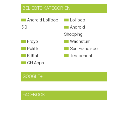
BELIEBTE KATEGORIEN
Android Lollipop
Lollipop
5.0
Android
Shopping
Froyo
Wachstum
Politik
San Francisco
KitKat
Testbericht
CH Apps
GOOGLE+
FACEBOOK