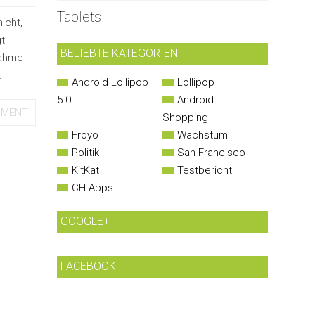
Tablets
icht,
t
BELIEBTE KATEGORIEN
nahme
.
Android Lollipop
Lollipop
5.0
Android
MMENT
Shopping
Froyo
Wachstum
Politik
San Francisco
KitKat
Testbericht
CH Apps
GOOGLE+
FACEBOOK