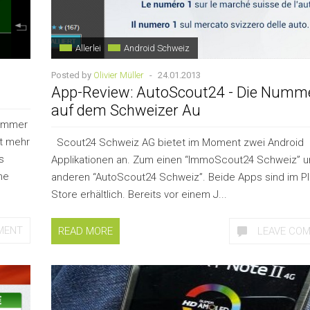
Allerlei
Android Schweiz
Posted by
Olivier Müller
-
24.01.2013
App-Review: AutoScout24 - Die Numm
auf dem Schweizer Au
 immer
t mehr
Scout24 Schweiz AG bietet im Moment zwei Android
s
Applikationen an. Zum einen “ImmoScout24 Schweiz” 
ne
anderen “AutoScout24 Schweiz”. Beide Apps sind im Pl
Store erhältlich. Bereits vor einem J...
MENT
READ MORE
LEAVE CO