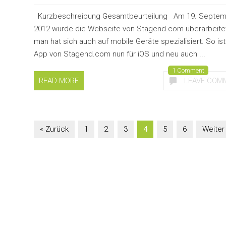
Kurzbeschreibung Gesamtbeurteilung Am 19. Septe
2012 wurde die Webseite von Stagend.com überarbeite
man hat sich auch auf mobile Geräte spezialisiert. So ist
App von Stagend.com nun für iOS und neu auch ...
1 Comment
READ MORE
LEAVE COM
« Zurück
1
2
3
4
5
6
Weiter