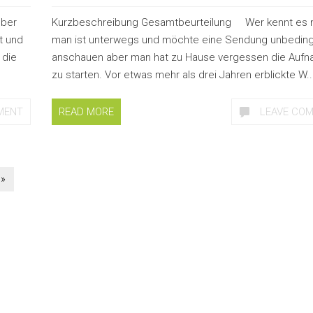
mber
Kurzbeschreibung Gesamtbeurteilung Wer kennt es n
t und
man ist unterwegs und möchte eine Sendung unbeding
 die
anschauen aber man hat zu Hause vergessen die Auf
zu starten. Vor etwas mehr als drei Jahren erblickte W..
MENT
READ MORE
LEAVE CO
 »