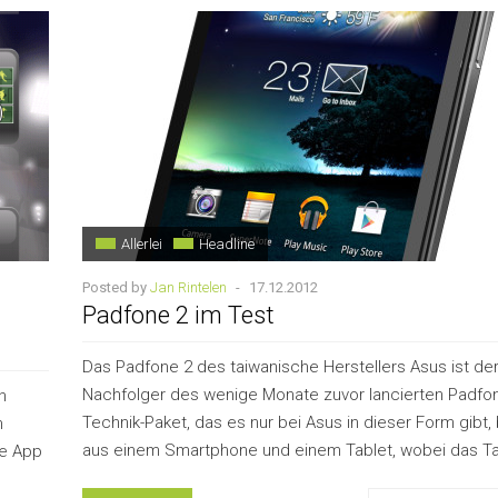
Allerlei
Headline
Posted by
Jan Rintelen
-
17.12.2012
Padfone 2 im Test
Das Padfone 2 des taiwanische Herstellers Asus ist de
Nachfolger des wenige Monate zuvor lancierten Padfo
n
Technik-Paket, das es nur bei Asus in dieser Form gibt,
n
aus einem Smartphone und einem Tablet, wobei das Ta
ie App