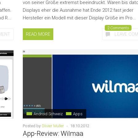
n
von seiner Größe extremst beeindruckt. Waren bis dato
affen.
Displays eher die Ausnahme hat Ende 2012 fast jeder
d R...
Hersteller ein Modell mit dieser Display Größe im Pro...
2 Comments
MENT
READ MORE
LEAVE CO
Android Schweiz
Apps
Posted by
Olivier Müller
-
18.10.2012
App-Review: Wilmaa