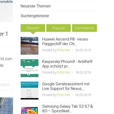
Neueste Themen
Suchergebnisse
Recent
Popular
Comments
er 1
Huawei Ascend P8 - neues
Flaggschiff der Chi...
Posted by
Fritz Frei
-
24.03.2015
und zum
Kaspersky Phound! - Antitheft
ay
App schützt pr...
Posted by
Fritz Frei
-
18.03.2015
Google Geräteassistent mit
MMENT
Live Support für Nexus,...
Posted by
Fritz Frei
-
16.03.2015
Samsung Galaxy Tab S2 9,7 &
8,0 – Spezifikati...