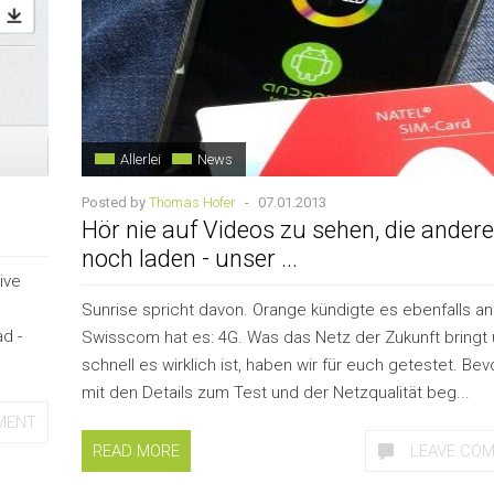
Allerlei
News
Posted by
Thomas Hofer
-
07.01.2013
Hör nie auf Videos zu sehen, die andere
noch laden - unser ...
ive
Sunrise spricht davon. Orange kündigte es ebenfalls an
d -
Swisscom hat es: 4G. Was das Netz der Zukunft bringt
schnell es wirklich ist, haben wir für euch getestet. Bev
mit den Details zum Test und der Netzqualität beg...
MENT
READ MORE
LEAVE CO