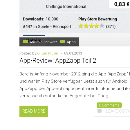
Android Schweiz
Apps
Posted by
Olivier Müller
-
09.01.2013
App-Review: AppZapp Teil 2
Bereits Anfang November 2012 ging die App “AppZapp” l
und war im Play Store verfügbar. Jetzt auch für Android:
AppZapp der App-Schnäppchenführer für iPhone und iPa
verpasse ab sofort keine Angebote bei Goog...
0 Comments
READ MORE
LEAVE COM