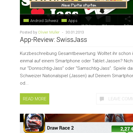
Android Schweiz
Apps
Posted by
Olivier Müller
-
30.01.2013
App-Review: SwissJass
Kurzbeschreibung Gesamtbewertung: Wolltet ihr schon
einmal auf einem Smartphone oder Tablet Jassen? Nich
nur “Donnschtig-Jass” oder “Samschtig-Jass”. Spiele da
Schweizer Nationalspiel (Jassen) auf Deinem Smartpho
od...
READ MORE
LEAVE COM