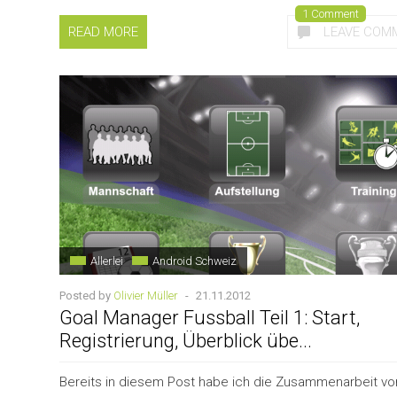
1 Comment
READ MORE
LEAVE COM
Allerlei
Android Schweiz
Posted by
Olivier Müller
-
21.11.2012
Goal Manager Fussball Teil 1: Start,
Registrierung, Überblick übe...
Bereits in diesem Post habe ich die Zusammenarbeit vo