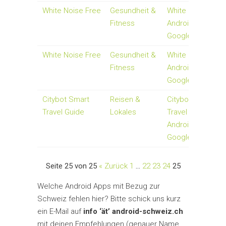
White Noise Free
Gesundheit &
White Noise Lite 
Fitness
Android-Apps auf
Google Play
White Noise Free
Gesundheit &
White Noise Lite 
Fitness
Android-Apps auf
Google Play
Citybot Smart
Reisen &
Citybot Smart
Travel Guide
Lokales
Travel Guide -
Android-Apps auf
Google Play
Seite 25 von 25
« Zurück
1
…
22
23
24
25
Welche Android Apps mit Bezug zur
Schweiz fehlen hier? Bitte schick uns kurz
ein E-Mail auf
info ‘ät’ android-schweiz.ch
mit deinen Empfehlungen (genauer Name,