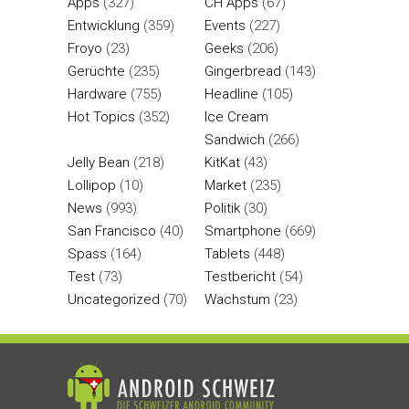
Apps
(327)
CH Apps
(67)
Entwicklung
(359)
Events
(227)
Froyo
(23)
Geeks
(206)
Gerüchte
(235)
Gingerbread
(143)
Hardware
(755)
Headline
(105)
Hot Topics
(352)
Ice Cream
Sandwich
(266)
Jelly Bean
(218)
KitKat
(43)
Lollipop
(10)
Market
(235)
News
(993)
Politik
(30)
San Francisco
(40)
Smartphone
(669)
Spass
(164)
Tablets
(448)
Test
(73)
Testbericht
(54)
Uncategorized
(70)
Wachstum
(23)