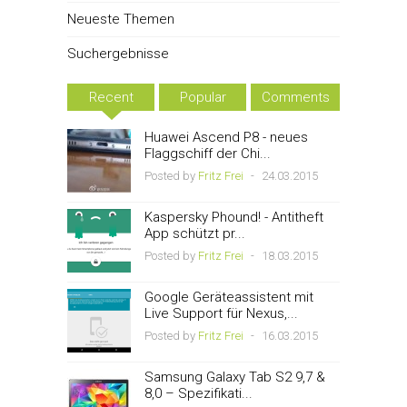
Neueste Themen
Suchergebnisse
Recent
Popular
Comments
Huawei Ascend P8 - neues
Flaggschiff der Chi...
Posted by
Fritz Frei
-
24.03.2015
Kaspersky Phound! - Antitheft
App schützt pr...
Posted by
Fritz Frei
-
18.03.2015
Google Geräteassistent mit
Live Support für Nexus,...
Posted by
Fritz Frei
-
16.03.2015
Samsung Galaxy Tab S2 9,7 &
8,0 – Spezifikati...