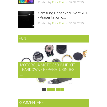
Posted by
Fritz Frei
-
02.03.2015
Samsung Unpacked Event 2015
- Präsentation d...
Posted by
Fritz Frei
-
04.02.2015
FUN
MOTOROLA MOTO 360 IM IFIXIT
RDIO BI
TEARDOWN - REPARATURINDEX
MUSIK-
...
SMARTPH
KOMMENTARE