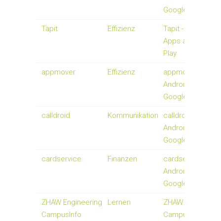
Google Play
Tapit
Effizienz
Tapit - Android-
Apps auf Google
Play
appmover
Effizienz
appmover -
Android-Apps auf
Google Play
calldroid
Kommunikation
calldroid -
Android-Apps auf
Google Play
cardservice
Finanzen
cardservice -
Android-Apps auf
Google Play
ZHAW Engineering
Lernen
ZHAW Engineerin
CampusInfo
CampusInfo -