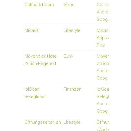
Golfpark Room
Sport
Golfpark Room -
Android-Apps auf
Google Play
Micasa
Lifestyle
Micasa - Android-
Apps auf Google
Play
Mövenpick Hotel
Büro
Mövenpick Hotel
Zürich-Regensd
Zürich-Regensd -
Android-Apps auf
Google Play
ibiScan
Finanzen
ibiScan
Belegleser
Belegleser -
Android-Apps auf
Google Play
Öffnungszeiten.ch
Lifestyle
Öffnungszeiten.c
- Android-Apps a