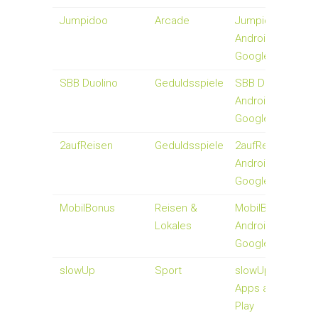
Jumpidoo
Arcade
Jumpidoo -
Android-Apps auf
Google Play
SBB Duolino
Geduldsspiele
SBB Duolino -
Android-Apps auf
Google Play
2aufReisen
Geduldsspiele
2aufReisen -
Android-Apps auf
Google Play
MobilBonus
Reisen &
MobilBonus -
Lokales
Android-Apps auf
Google Play
slowUp
Sport
slowUp - Android
Apps auf Google
Play