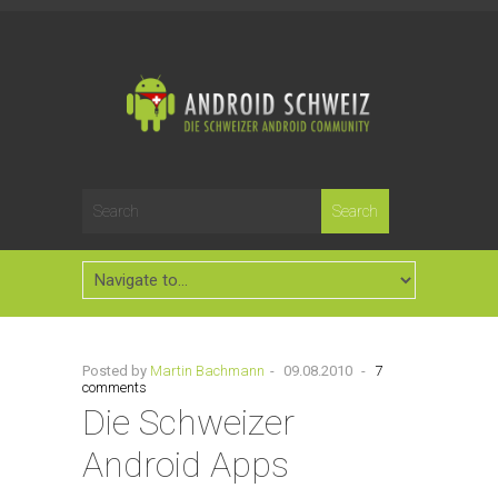
Posted by
Martin Bachmann
-
09.08.2010
-
7
comments
Die Schweizer
Android Apps