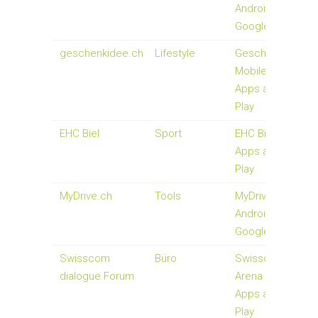
Android-Apps auf
Google Play
geschenkidee.ch
Lifestyle
Geschenkidee -
Mobile - Android-
Apps auf Google
Play
EHC Biel
Sport
EHC Biel - Androi
Apps auf Google
Play
MyDrive.ch
Tools
MyDrive.ch -
Android-Apps auf
Google Play
Swisscom
Büro
Swisscom Dialog
dialogue Forum
Arena - Android-
Apps auf Google
Play