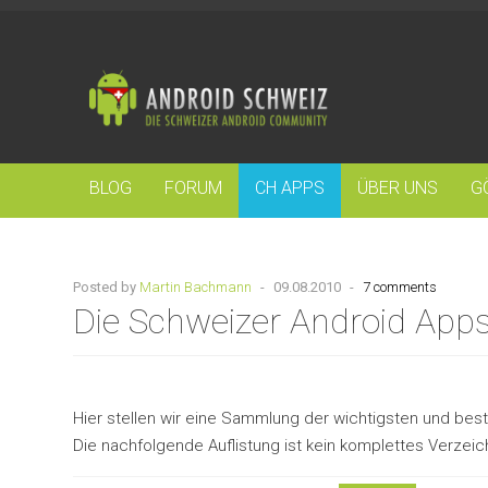
BLOG
FORUM
CH APPS
ÜBER UNS
G
Posted by
Martin Bachmann
-
09.08.2010
-
7 comments
Die Schweizer Android App
Hier stellen wir eine Sammlung der wichtigsten und bes
Die nachfolgende Auflistung ist kein komplettes Verzeic