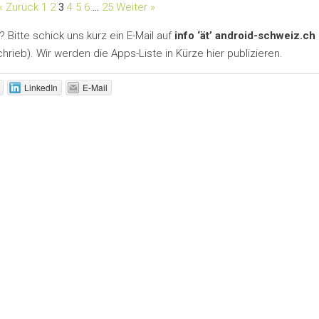
« Zurück
1
2
3
4
5
6
…
25
Weiter »
Bitte schick uns kurz ein E-Mail auf
info ‘ät’ android-schweiz.ch
ieb). Wir werden die Apps-Liste in Kürze hier publizieren.
LinkedIn
E-Mail