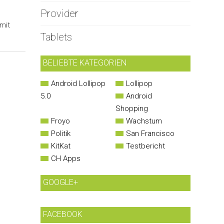
Provider
mit
Tablets
BELIEBTE KATEGORIEN
Android Lollipop
Lollipop
5.0
Android
Shopping
Froyo
Wachstum
Politik
San Francisco
KitKat
Testbericht
CH Apps
GOOGLE+
FACEBOOK