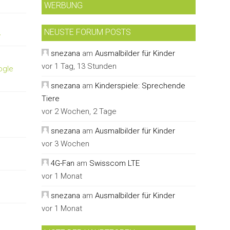
WERBUNG
NEUSTE FORUM POSTS
y
snezana
am
Ausmalbilder für Kinder
vor 1 Tag, 13 Stunden
ogle
snezana
am
Kinderspiele: Sprechende
Tiere
vor 2 Wochen, 2 Tage
snezana
am
Ausmalbilder für Kinder
vor 3 Wochen
4G-Fan
am
Swisscom LTE
vor 1 Monat
snezana
am
Ausmalbilder für Kinder
vor 1 Monat