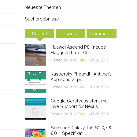
Neueste Themen
Suchergebnisse
Recent
Popular
Comments
Huawei Ascend P8 - neues
Flaggschiff der Chi...
Posted by
Fritz Frei
-
24.03.2015
Kaspersky Phound! - Antitheft
App schützt pr...
Posted by
Fritz Frei
-
18.03.2015
Google Geräteassistent mit
Live Support für Nexus,...
Posted by
Fritz Frei
-
16.03.2015
Samsung Galaxy Tab S2 9,7 &
8,0 – Spezifikati...