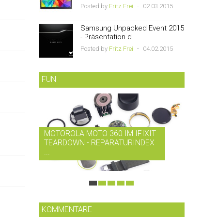
Posted by
Fritz Frei
-
02.03.2015
Samsung Unpacked Event 2015
- Präsentation d...
Posted by
Fritz Frei
-
04.02.2015
FUN
MOTOROLA MOTO 360 IM IFIXIT
RDIO B
TEARDOWN - REPARATURINDEX
MUSIK-
...
SMARTP
KOMMENTARE