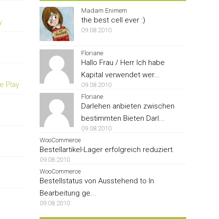
Madam Enimem
the best cell ever :)
y
09.08.2010
Floriane
Hallo Frau / Herr Ich habe
Kapital verwendet wer...
e Play
09.08.2010
Floriane
Darlehen anbieten zwischen
bestimmten Bieten Darl...
09.08.2010
WooCommerce
Bestellartikel-Lager erfolgreich reduziert.
09.08.2010
WooCommerce
Bestellstatus von Ausstehend to In
Bearbeitung ge...
09.08.2010