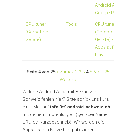
Android Apps auf
Google Play
CPU tuner
Tools
CPU tuner
(Gerootete
(Gerootete
Geräte)
Geräte) - Android-
Apps auf Google
Play
Seite 4 von 25
« Zurück
1
2
3
4
5
6
7
…
25
Weiter »
Welche Android Apps mit Bezug zur
Schweiz fehlen hier? Bitte schick uns kurz
ein E-Mail auf
info ‘ät’ android-schweiz.ch
mit deinen Empfehlungen (genauer Name,
URL, ev. Kurzbeschrieb). Wir werden die
Apps-Liste in Kürze hier publizieren.