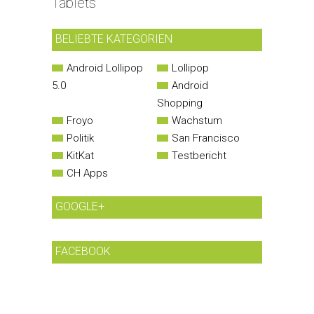
Tablets
BELIEBTE KATEGORIEN
Android Lollipop
Lollipop
5.0
Android
Shopping
Froyo
Wachstum
Politik
San Francisco
KitKat
Testbericht
CH Apps
GOOGLE+
FACEBOOK