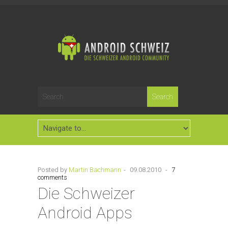
Posted by
Martin Bachmann
-
09.08.2010
-
7
comments
Die Schweizer
Android Apps