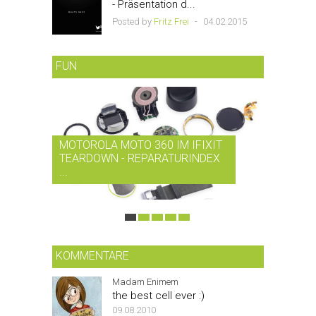
- Präsentation d...
Posted by
Fritz Frei
-
04.02.2015
FUN
MOTOROLA MOTO 360 IM IFIXIT
RDIO BI
TEARDOWN - REPARATURINDEX
MUSIK-
...
SMARTPH
KOMMENTARE
Madam Enimem
the best cell ever :)
09.08.2010