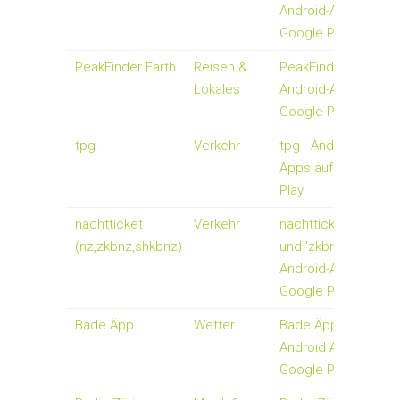
Android-Apps auf
Google Play
PeakFinder Earth
Reisen &
PeakFinder Alps -
Lokales
Android-Apps auf
Google Play
tpg
Verkehr
tpg - Android-
Apps auf Google
Play
nachtticket
Verkehr
nachtticket ('nz'
(nz,zkbnz,shkbnz)
und 'zkbnz') -
Android-Apps auf
Google Play
Bade Äpp
Wetter
Bade Äpp -
Android Apps auf
Google Play