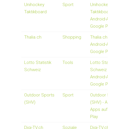
Unihockey
Sport
Unihockey
Taktikboard
Taktikboard -
Android-Apps auf
Google Play
Thalia.ch
Shopping
Thalia.ch -
Android-Apps auf
Google Play
Lotto Statistik
Tools
Lotto Statistik
Schweiz
Schweiz -
Android-Apps auf
Google Play
Outdoor Sports
Sport
Outdoor Sports
(SHV)
(SHV) - Android-
Apps auf Google
Play
Digi-TV.ch
Soziale
Digi-TV.ch -