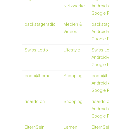
Netzwerke
Android-Apps auf
Google Play
backstageradio
Medien &
backstageradio -
Videos
Android-Apps auf
Google Play
Swiss Lotto
Lifestyle
Swiss Lotto -
Android-Apps auf
Google Play
coop@home
Shopping
coop@home -
Android Apps auf
Google Play
ricardo.ch
Shopping
ricardo.ch -
Android-Apps auf
Google Play
ElternSein
Lernen
ElternSein -