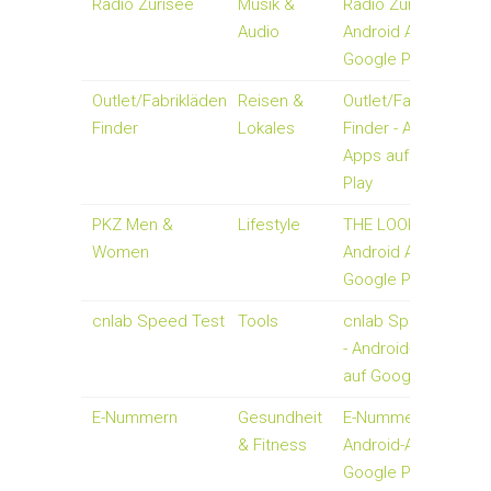
Radio Zürisee
Musik &
Radio Zürisee -
Audio
Android Apps auf
Google Play
Outlet/Fabrikläden
Reisen &
Outlet/Fabrikläden
Finder
Lokales
Finder - Android-
Apps auf Google
Play
PKZ Men &
Lifestyle
THE LOOK -
Women
Android Apps auf
Google Play
cnlab Speed Test
Tools
cnlab SpeedTest
- Android-Apps
auf Google Play
E-Nummern
Gesundheit
E-Nummern -
& Fitness
Android-Apps auf
Google Play