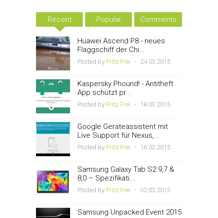
Recent
Popular
Comments
Huawei Ascend P8 - neues
Flaggschiff der Chi...
Posted by
Fritz Frei
-
24.03.2015
Kaspersky Phound! - Antitheft
App schützt pr...
Posted by
Fritz Frei
-
18.03.2015
Google Geräteassistent mit
Live Support für Nexus,...
Posted by
Fritz Frei
-
16.03.2015
Samsung Galaxy Tab S2 9,7 &
8,0 – Spezifikati...
Posted by
Fritz Frei
-
02.03.2015
Samsung Unpacked Event 2015