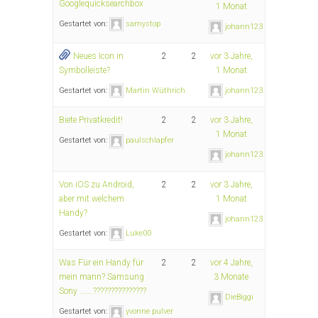
Googlequicksearchbox
1 Monat
Gestartet von:
samystop
johann123
Neues Icon in
2
2
vor 3 Jahre,
Symbolleiste?
1 Monat
Gestartet von:
Martin Wüthrich
johann123
Biete Privatkredit!
2
2
vor 3 Jahre,
1 Monat
Gestartet von:
paulschlapfer
johann123
Von iOS zu Android,
2
2
vor 3 Jahre,
aber mit welchem
1 Monat
Handy?
johann123
Gestartet von:
Luke00
Was Für ein Handy für
2
2
vor 4 Jahre,
mein mann? Samsung
3 Monate
Sony …….???????????????
DieBiggi
Gestartet von:
yvonne pulver