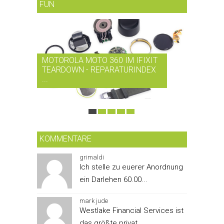
FUN
MOTOROLA MOTO 360 IM IFIXIT
RDIO BI
TEARDOWN - REPARATURINDEX
MUSIK-
...
SMARTPH
KOMMENTARE
grimaldi
Ich stelle zu euerer Anordnung
ein Darlehen 60.00...
mark jude
Westlake Financial Services ist
das größte privat...