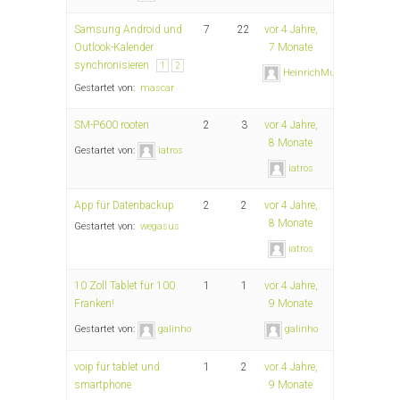
Samsung Android und
7
22
vor 4 Jahre,
Outlook-Kalender
7 Monate
synchronisieren
1
2
HeinrichMueller
Gestartet von:
mascar
SM-P600 rooten
2
3
vor 4 Jahre,
8 Monate
Gestartet von:
iatros
iatros
App für Datenbackup
2
2
vor 4 Jahre,
8 Monate
Gestartet von:
wegasus
iatros
10 Zoll Tablet für 100
1
1
vor 4 Jahre,
Franken!
9 Monate
Gestartet von:
galinho
galinho
voip für tablet und
1
2
vor 4 Jahre,
smartphone
9 Monate