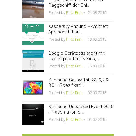
Flaggschiff der Chi...
Posted by
Fritz Frei
-
24.03.2015
Kaspersky Phound! - Antitheft
App schützt pr...
Posted by
Fritz Frei
-
18.03.2015
Google Geräteassistent mit
Live Support für Nexus,...
Posted by
Fritz Frei
-
16.03.2015
Samsung Galaxy Tab S2 9,7 &
8,0 – Spezifikati...
Posted by
Fritz Frei
-
02.03.2015
Samsung Unpacked Event 2015
- Präsentation d...
Posted by
Fritz Frei
-
04.02.2015