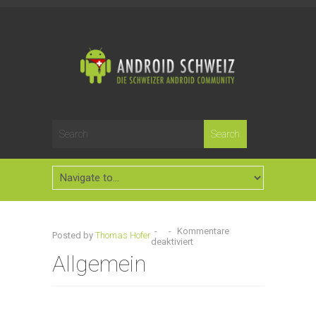
-
-
Kommentare
Posted by
Thomas Hofer
deaktiviert
Allgemein