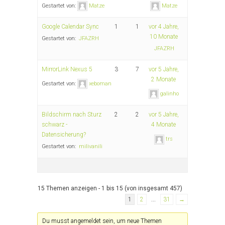
Gestartet von:
Matze
Matze
Google Calendar Sync
1
1
vor 4 Jahre,
10 Monate
Gestartet von:
JFAZRH
JFAZRH
MirrorLink Nexus 5
3
7
vor 5 Jahre,
2 Monate
Gestartet von:
xeboman
galinho
Bildschirm nach Sturz
2
2
vor 5 Jahre,
schwarz -
4 Monate
Datensicherung?
trs
Gestartet von:
milivanili
15 Themen anzeigen - 1 bis 15 (von insgesamt 457)
1
2
…
31
→
Du musst angemeldet sein, um neue Themen