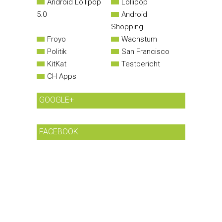
Android Lollipop
Lollipop
5.0
Android
Shopping
Froyo
Wachstum
Politik
San Francisco
KitKat
Testbericht
CH Apps
GOOGLE+
FACEBOOK