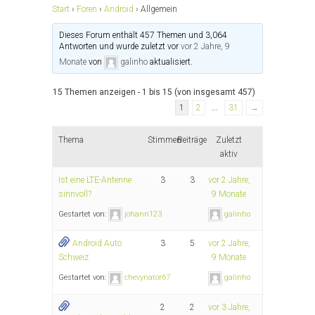
Start
›
Foren
›
Android
›
Allgemein
Dieses Forum enthält 457 Themen und 3,064
Antworten und wurde zuletzt vor
vor 2 Jahre, 9
Monate
von
galinho
aktualisiert.
15 Themen anzeigen - 1 bis 15 (von insgesamt 457)
1
2
…
31
→
Thema
Stimmen
Beiträge
Zuletzt
aktiv
Ist eine LTE-Antenne
3
3
vor 2 Jahre,
sinnvoll?
9 Monate
Gestartet von:
johann123
galinho
Android Auto
3
5
vor 2 Jahre,
Schweiz
9 Monate
Gestartet von:
chevynator67
galinho
2
2
vor 3 Jahre,