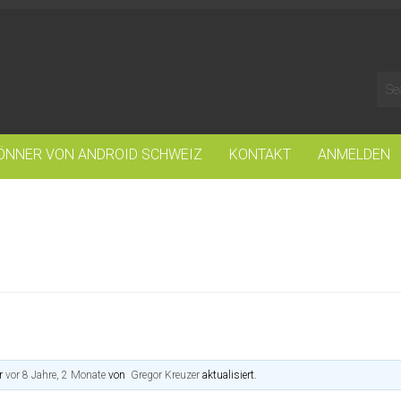
ÖNNER VON ANDROID SCHWEIZ
KONTAKT
ANMELDEN
or
vor 8 Jahre, 2 Monate
von
Gregor Kreuzer
aktualisiert.