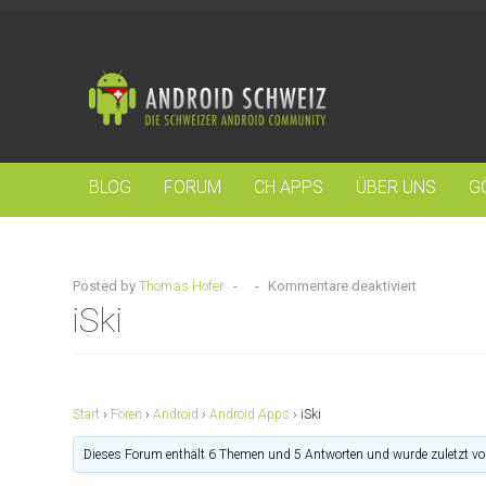
BLOG
FORUM
CH APPS
ÜBER UNS
G
Posted by
Thomas Hofer
-
-
Kommentare deaktiviert
iSki
Start
›
Foren
›
Android
›
Android Apps
›
iSki
Dieses Forum enthält 6 Themen und 5 Antworten und wurde zuletzt v