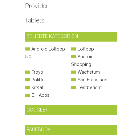
Provider
Tablets
BELIEBTE KATEGORIEN
Android Lollipop
Lollipop
5.0
Android
Shopping
Froyo
Wachstum
Politik
San Francisco
KitKat
Testbericht
CH Apps
GOOGLE+
FACEBOOK