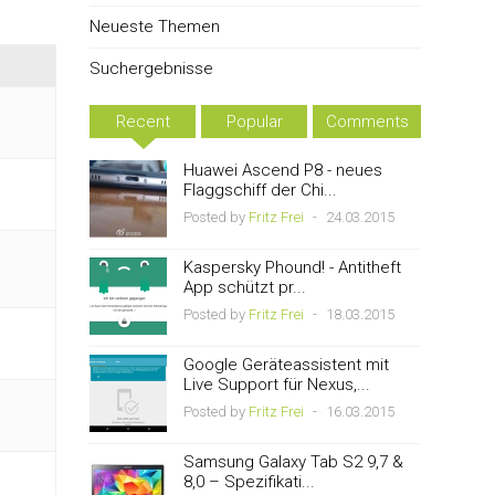
Neueste Themen
Suchergebnisse
Recent
Popular
Comments
Huawei Ascend P8 - neues
Flaggschiff der Chi...
Posted by
Fritz Frei
-
24.03.2015
Kaspersky Phound! - Antitheft
App schützt pr...
Posted by
Fritz Frei
-
18.03.2015
Google Geräteassistent mit
Live Support für Nexus,...
Posted by
Fritz Frei
-
16.03.2015
Samsung Galaxy Tab S2 9,7 &
8,0 – Spezifikati...