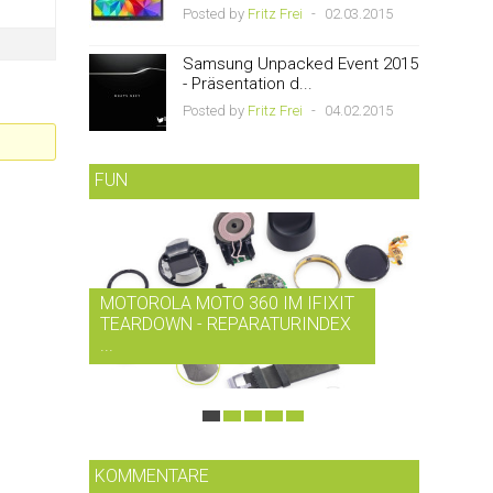
Posted by
Fritz Frei
-
02.03.2015
Samsung Unpacked Event 2015
- Präsentation d...
Posted by
Fritz Frei
-
04.02.2015
FUN
MOTOROLA MOTO 360 IM IFIXIT
RDIO B
TEARDOWN - REPARATURINDEX
MUSIK-
...
SMARTP
KOMMENTARE