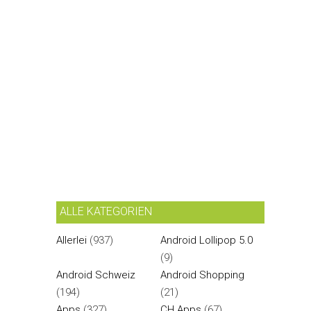
ALLE KATEGORIEN
Allerlei
(937)
Android Lollipop 5.0
(9)
Android Schweiz
Android Shopping
(194)
(21)
Apps
(327)
CH Apps
(67)