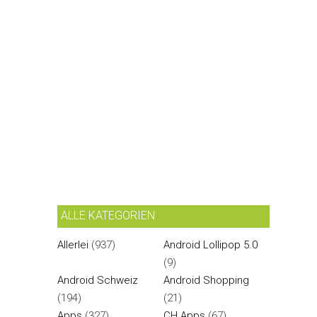
ALLE KATEGORIEN
Allerlei
(937)
Android Lollipop 5.0
(9)
Android Schweiz
Android Shopping
(194)
(21)
Apps
(327)
CH Apps
(67)