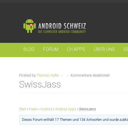
BLOG
FORUM
CH APPS
ÜBER UNS
G
Posted by
Thomas Hofer
-
-
Kommentare deaktiviert
SwissJass
Start
›
Foren
›
Android
›
Android Apps
›
SwissJass
Dieses Forum enthält 17 Themen und 134 Antworten und wurde zuletz