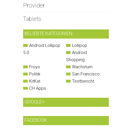
Provider
Tablets
BELIEBTE KATEGORIEN
Android Lollipop
Lollipop
5.0
Android
Shopping
Froyo
Wachstum
Politik
San Francisco
KitKat
Testbericht
CH Apps
GOOGLE+
FACEBOOK