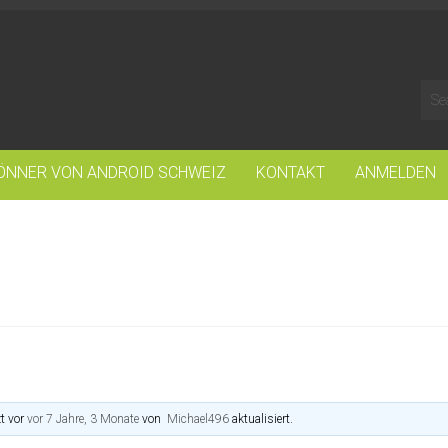
ÖNNER VON ANDROID SCHWEIZ
KONTAKT
ANMELDEN
t vor
vor 7 Jahre, 3 Monate
von
Michael496
aktualisiert.