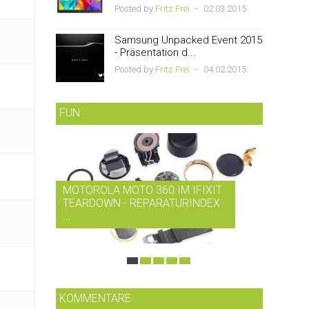
Posted by
Fritz Frei
-
02.03.2015
Samsung Unpacked Event 2015
- Präsentation d...
Posted by
Fritz Frei
-
04.02.2015
FUN
MOTOROLA MOTO 360 IM IFIXIT
RDIO B
TEARDOWN - REPARATURINDEX
MUSIK-
...
SMARTP
KOMMENTARE