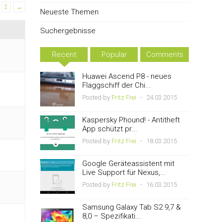
2
→
Neueste Themen
Suchergebnisse
Recent
Popular
Comments
Huawei Ascend P8 - neues
Flaggschiff der Chi...
Posted by
Fritz Frei
-
24.03.2015
Kaspersky Phound! - Antitheft
App schützt pr...
Posted by
Fritz Frei
-
18.03.2015
Google Geräteassistent mit
Live Support für Nexus,...
Posted by
Fritz Frei
-
16.03.2015
Samsung Galaxy Tab S2 9,7 &
8,0 – Spezifikati...