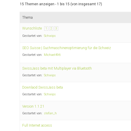
15 Themen anzeigen - 1 bis 15 (von insgesamt 17)
Thema
Wunschliste
1
2
3
Gestartet von:
Schwips
SEO Suisse | Suchmaschinenoptimierung für die Schweiz
Gestartet von:
Michael496
SwissJass beta mit Multiplayer via Bluetooth
Gestartet von:
Schwips
Downlaod SwissJass beta
Gestartet von:
Schwips
Version 1.1.21
Gestartet von:
stefan_h
Full Internet access