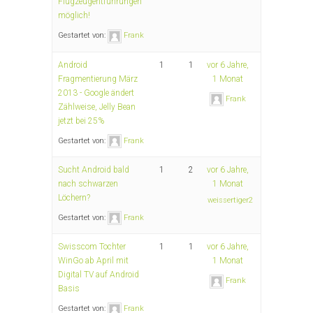
Flugzeugentführungen
möglich!
Gestartet von:
Frank
Android
1
1
vor 6 Jahre,
Fragmentierung März
1 Monat
2013 - Google ändert
Frank
Zählweise, Jelly Bean
jetzt bei 25%
Gestartet von:
Frank
Sucht Android bald
1
2
vor 6 Jahre,
nach schwarzen
1 Monat
Löchern?
weissertiger2
Gestartet von:
Frank
Swisscom Tochter
1
1
vor 6 Jahre,
WinGo ab April mit
1 Monat
Digital TV auf Android
Frank
Basis
Gestartet von:
Frank