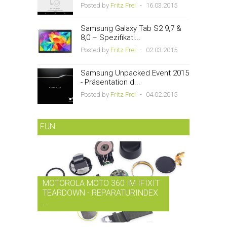
Posted by
Fritz Frei
-
16.03.2015
Samsung Galaxy Tab S2 9,7 &
8,0 – Spezifikati...
Posted by
Fritz Frei
-
02.03.2015
Samsung Unpacked Event 2015
- Präsentation d...
Posted by
Fritz Frei
-
04.02.2015
FUN
MOTOROLA MOTO 360 IM IFIXIT
RDIO BI
TEARDOWN - REPARATURINDEX
MUSIK-
...
SMARTPH