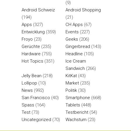
(9)
Android Schweiz
Android Shopping
(194)
(21)
Apps
(327)
CH Apps
(67)
Entwicklung
(359)
Events
(227)
Froyo
(23)
Geeks
(206)
Gerüchte
(235)
Gingerbread
(143)
Hardware
(755)
Headline
(105)
Hot Topics
(351)
Ice Cream
Sandwich
(266)
Jelly Bean
(218)
KitKat
(43)
Lollipop
(10)
Market
(235)
News
(992)
Politik
(30)
San Francisco
(40)
Smartphone
(668)
Spass
(164)
Tablets
(448)
Test
(73)
Testbericht
(54)
Uncategorized
(70)
Wachstum
(23)