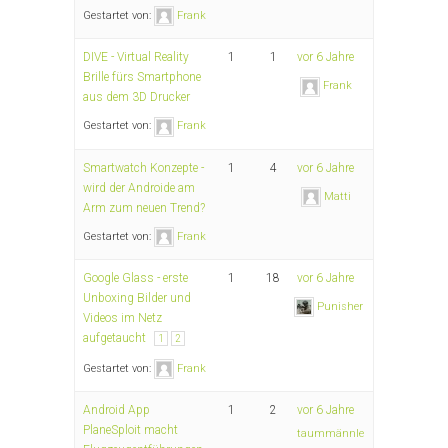
Gestartet von:
Frank
DIVE - Virtual Reality
1
1
vor 6 Jahre
Brille fürs Smartphone
Frank
aus dem 3D Drucker
Gestartet von:
Frank
Smartwatch Konzepte -
1
4
vor 6 Jahre
wird der Androide am
Matti
Arm zum neuen Trend?
Gestartet von:
Frank
Google Glass - erste
1
18
vor 6 Jahre
Unboxing Bilder und
Punisher
Videos im Netz
aufgetaucht
1
2
Gestartet von:
Frank
Android App
1
2
vor 6 Jahre
PlaneSploit macht
taummännle