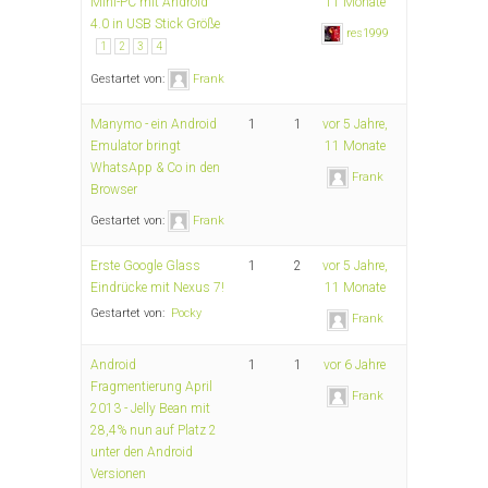
Mini-PC mit Android
11 Monate
4.0 in USB Stick Größe
res1999
1
2
3
4
Gestartet von:
Frank
Manymo - ein Android
1
1
vor 5 Jahre,
Emulator bringt
11 Monate
WhatsApp & Co in den
Frank
Browser
Gestartet von:
Frank
Erste Google Glass
1
2
vor 5 Jahre,
Eindrücke mit Nexus 7!
11 Monate
Gestartet von:
Pocky
Frank
Android
1
1
vor 6 Jahre
Fragmentierung April
Frank
2013 - Jelly Bean mit
28,4% nun auf Platz 2
unter den Android
Versionen