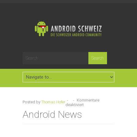
-
-
Kommentare
Posted by
Thomas Hofer
deaktiviert
Android News