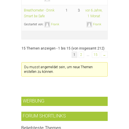
Breathometer - Drink
1
3
vor 6 Jahre,
Smart be Safe
1 Monat
Gestartet von:
Frank
Frank
15 Themen anzeigen - 1 bis 15 (von insgesamt 212)
1
2
…
15
→
Du musst angemeldet sein, um neue Themen
erstellen zu können.
WERBUNG
FORUM SHORTLINKS
Beliebteste Themen