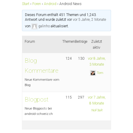
Start
›
Foren
›
Android
›
Android News
Dieses Forum enthält 451 Themen und 1,243
Antwort und wurde zuletzt vor
vor 5 Jahre, 2 Monate
von
galinho
aktualisiert.
Forum
Themen
Beiträge
Zuletzt
aktiv
124
130
vor 8 Jahre,
Blog
3 Monate
Kommentare
Tom
Neue Kommentare vom
Blog
115
297
vor 7 Jahre,
Blogpost
8 Monate
Neue Blogposts bei
NoF3aR
android-schweiz.ch