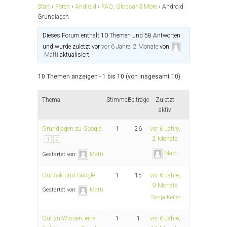
Start
›
Foren
›
Android
›
FAQ, Glossar & More
›
Android
Grundlagen
Dieses Forum enthält 10 Themen und 58 Antworten
und wurde zuletzt vor
vor 6 Jahre, 2 Monate
von
Matti
aktualisiert.
10 Themen anzeigen - 1 bis 10 (von insgesamt 10)
Thema
Stimmen
Beiträge
Zuletzt
aktiv
Grundlagen zu Google
1
26
vor 6 Jahre,
2 Monate
1
2
Matti
Gestartet von:
Matti
Outlook und Google
1
15
vor 6 Jahre,
9 Monate
Gestartet von:
Matti
Sonja Keller
Gut zu Wissen, eine
1
1
vor 6 Jahre,