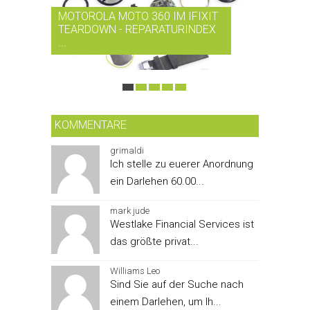
MOTOROLA MOTO 360 IM IFIXIT
RDIO BI
TEARDOWN - REPARATURINDEX
MUSIK-
...
SMARTPH
KOMMENTARE
grimaldi
Ich stelle zu euerer Anordnung
ein Darlehen 60.00...
mark jude
Westlake Financial Services ist
das größte privat...
Williams Leo
Sind Sie auf der Suche nach
einem Darlehen, um Ih...