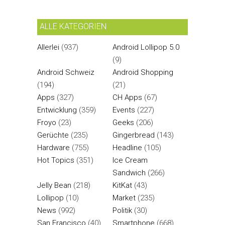
ALLE KATEGORIEN
Allerlei
(937)
Android Lollipop 5.0
(9)
Android Schweiz
Android Shopping
(194)
(21)
Apps
(327)
CH Apps
(67)
Entwicklung
(359)
Events
(227)
Froyo
(23)
Geeks
(206)
Gerüchte
(235)
Gingerbread
(143)
Hardware
(755)
Headline
(105)
Hot Topics
(351)
Ice Cream
Sandwich
(266)
Jelly Bean
(218)
KitKat
(43)
Lollipop
(10)
Market
(235)
News
(992)
Politik
(30)
San Francisco
(40)
Smartphone
(668)