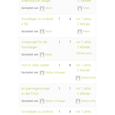
Anleitung von Google
12 Monate
Gestartet von:
Matti
Matti
Grundlagen zu Android
1
4
vor 7 Jahre,
4 Teil
2 Monate
Gestartet von:
Matti
Matti
Anregungen für die
1
7
vor 7 Jahre,
Grundlagen
2 Monate
Hatzenspirn
Gestartet von:
Matti
How to: Akku sparen
1
8
vor 7 Jahre,
2 Monate
Gestartet von:
Stefan Infanger
Stefan Infanger
ein paar ergänzungen
1
1
vor 7 Jahre,
zu den FAQs
2 Monate
Gestartet von:
Stefan Infanger
Stefan Infanger
Grundlagen zu Android
1
4
vor 7 Jahre,