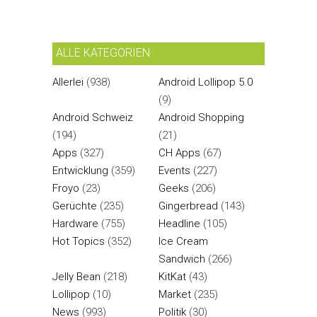
ALLE KATEGORIEN
Allerlei
(938)
Android Lollipop 5.0
(9)
Android Schweiz
Android Shopping
(194)
(21)
Apps
(327)
CH Apps
(67)
Entwicklung
(359)
Events
(227)
Froyo
(23)
Geeks
(206)
Gerüchte
(235)
Gingerbread
(143)
Hardware
(755)
Headline
(105)
Hot Topics
(352)
Ice Cream
Sandwich
(266)
Jelly Bean
(218)
KitKat
(43)
Lollipop
(10)
Market
(235)
News
(993)
Politik
(30)