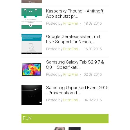
Kaspersky Phound! - Antitheft
App schützt pr...
Posted by
Fritz Frei
-
18.03.2015
Google Geräteassistent mit
Live Support für Nexus,...
Posted by
Fritz Frei
-
16.03.2015
Samsung Galaxy Tab S2 9,7 &
8,0 – Spezifikati...
Posted by
Fritz Frei
-
02.03.2015
Samsung Unpacked Event 2015
- Präsentation d...
Posted by
Fritz Frei
-
04.02.2015
FUN