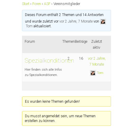
Start
›
Foren
›
ASF
›
Vereinsmitglieder
Dieses Forum enthält 2 Themen und 14 Antworten
und wurde zuletzt vor
vor 2 Jahre, 7 Monate
von
Tom
aktualisiert.
Forum
Themen
Beiträge
Zuletzt
aktiv
2
16
vor 2 Jahre,
Spezialkonditionen
7 Monate
Hier finden sich alle Infos
Tom
zu Spezialkonditionen.
Es wurden keine Themen gefunden!
Du musst angemeldet sein, um neue Themen
erstellen zu können.