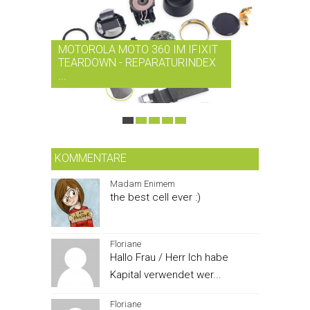
MOTOROLA MOTO 360 IM IFIXIT
RDIO BI
TEARDOWN - REPARATURINDEX
MUSIK-
...
SMARTPH
KOMMENTARE
Madam Enimem
the best cell ever :)
Floriane
Hallo Frau / Herr Ich habe
Kapital verwendet wer...
Floriane