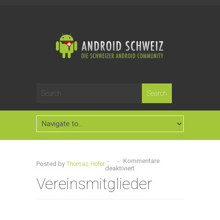
-
-
Kommentare
Posted by
Thomas Hofer
deaktiviert
Vereinsmitglieder