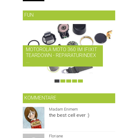
FUN
MOTOROLA MOTO 360 IM IFIXIT
RDIO BI
TEARDOWN - REPARATURINDEX
MUSIK-
...
SMARTPH
KOMMENTARE
Madam Enimem
the best cell ever :)
Floriane