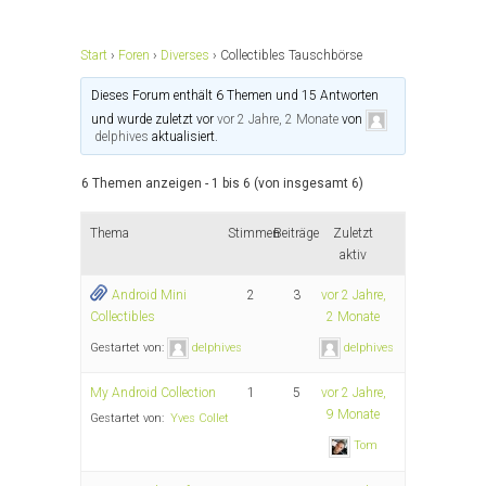
Start
›
Foren
›
Diverses
›
Collectibles Tauschbörse
Dieses Forum enthält 6 Themen und 15 Antworten
und wurde zuletzt vor
vor 2 Jahre, 2 Monate
von
delphives
aktualisiert.
6 Themen anzeigen - 1 bis 6 (von insgesamt 6)
Thema
Stimmen
Beiträge
Zuletzt
aktiv
Android Mini
2
3
vor 2 Jahre,
Collectibles
2 Monate
Gestartet von:
delphives
delphives
My Android Collection
1
5
vor 2 Jahre,
9 Monate
Gestartet von:
Yves Collet
Tom