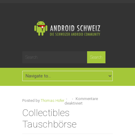
-
-
Kommentare
Posted by
Thomas Hofer
deaktiviert
Collectibles
Tauschbörse