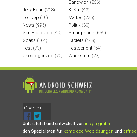
Sandwich
(266)
Jelly Bean
(218)
KitKat
(43)
Lollipop
(10)
Market
(235)
News
(993)
Politik
(30)
San Francisco
(40)
Smartphone
(669)
Spass
(164)
Tablets
(448)
Test
(73)
Testbericht
(54)
Uncategorized
(70)
Wachstum
(23)
Google+
Unterstützt und entwickelt von
insign gmbh
den Spezialisten für
komplexe Weblösungen
und
erfris