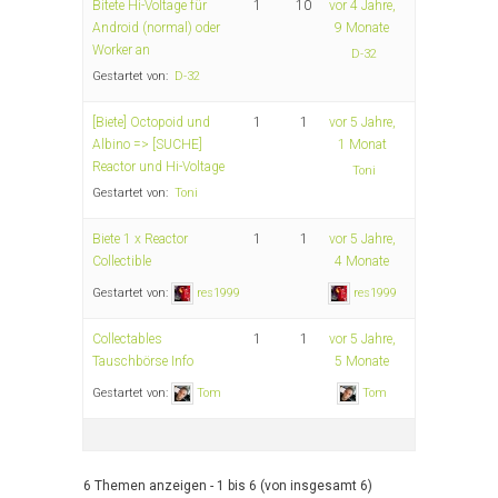
Bitete Hi-Voltage für
1
10
vor 4 Jahre,
Android (normal) oder
9 Monate
Worker an
D-32
Gestartet von:
D-32
[Biete] Octopoid und
1
1
vor 5 Jahre,
Albino => [SUCHE]
1 Monat
Reactor und Hi-Voltage
Toni
Gestartet von:
Toni
Biete 1 x Reactor
1
1
vor 5 Jahre,
Collectible
4 Monate
Gestartet von:
res1999
res1999
Collectables
1
1
vor 5 Jahre,
Tauschbörse Info
5 Monate
Gestartet von:
Tom
Tom
6 Themen anzeigen - 1 bis 6 (von insgesamt 6)