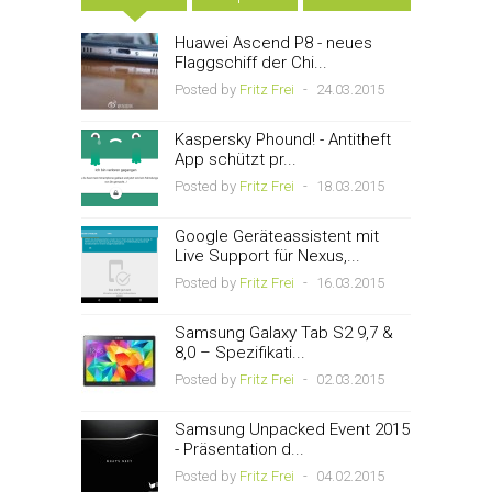
Huawei Ascend P8 - neues
Flaggschiff der Chi...
Posted by
Fritz Frei
-
24.03.2015
Kaspersky Phound! - Antitheft
App schützt pr...
Posted by
Fritz Frei
-
18.03.2015
Google Geräteassistent mit
Live Support für Nexus,...
Posted by
Fritz Frei
-
16.03.2015
Samsung Galaxy Tab S2 9,7 &
8,0 – Spezifikati...
Posted by
Fritz Frei
-
02.03.2015
Samsung Unpacked Event 2015
- Präsentation d...
Posted by
Fritz Frei
-
04.02.2015