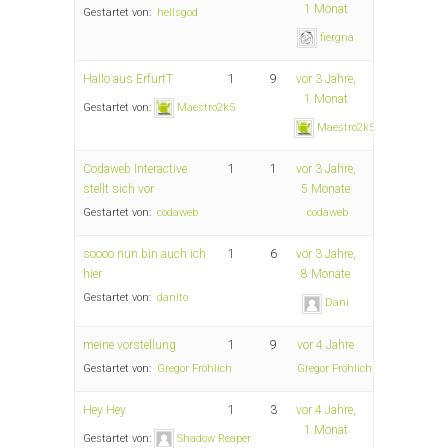
1 Monat
Gestartet von:
hellsgod
fiergna
Hallo aus ErfurtT
1
9
vor 3 Jahre,
1 Monat
Gestartet von:
Maestro2k5
Maestro2k5
Codaweb Interactive
1
1
vor 3 Jahre,
stellt sich vor
5 Monate
Gestartet von:
codaweb
codaweb
soooo nun bin auch ich
1
6
vor 3 Jahre,
hier
8 Monate
Gestartet von:
danito
Dani
meine vorstellung
1
9
vor 4 Jahre
Gestartet von:
Gregor Fröhlich
Gregor Fröhlich
Hey Hey
1
3
vor 4 Jahre,
1 Monat
Gestartet von:
Shadow Reaper