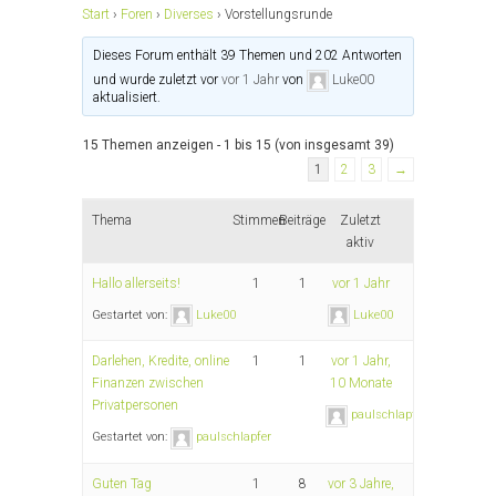
Start
›
Foren
›
Diverses
›
Vorstellungsrunde
Dieses Forum enthält 39 Themen und 202 Antworten
und wurde zuletzt vor
vor 1 Jahr
von
Luke00
aktualisiert.
15 Themen anzeigen - 1 bis 15 (von insgesamt 39)
1
2
3
→
Thema
Stimmen
Beiträge
Zuletzt
aktiv
Hallo allerseits!
1
1
vor 1 Jahr
Gestartet von:
Luke00
Luke00
Darlehen, Kredite, online
1
1
vor 1 Jahr,
Finanzen zwischen
10 Monate
Privatpersonen
paulschlapfer
Gestartet von:
paulschlapfer
Guten Tag
1
8
vor 3 Jahre,