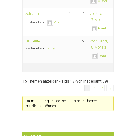
Mister
Sali zäme
1
7
vor 4 Jahre,
7 Monate
Gestartet von:
Zoje
Frank
Hiii Leute !
1
5
vor 4 Jahre,
8 Monate
Gestartet von:
Roby
Dani
15 Themen anzeigen - 1 bis 15 (von insgesamt 39)
1
2
3
→
Du musst angemeldet sein, um neue Themen
erstellen zu können.