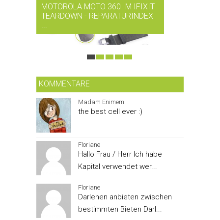
MOTOROLA MOTO 360 IM IFIXIT
RDIO BI
TEARDOWN - REPARATURINDEX
MUSIK-
...
SMARTPH
KOMMENTARE
Madam Enimem
the best cell ever :)
Floriane
Hallo Frau / Herr Ich habe
Kapital verwendet wer...
Floriane
Darlehen anbieten zwischen
bestimmten Bieten Darl...