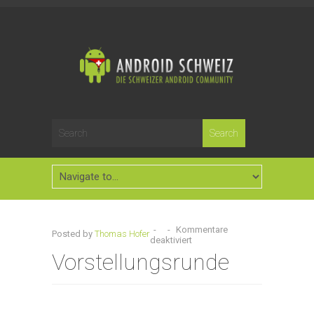
-
-
Kommentare
Posted by
Thomas Hofer
deaktiviert
Vorstellungsrunde