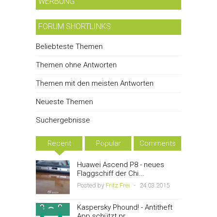
WERBUNG
FORUM SHORTLINKS
Beliebteste Themen
Themen ohne Antworten
Themen mit den meisten Antworten
Neueste Themen
Suchergebnisse
Recent
Popular
Comments
Huawei Ascend P8 - neues
Flaggschiff der Chi...
Posted by
Fritz Frei
-
24.03.2015
Kaspersky Phound! - Antitheft
App schützt pr...