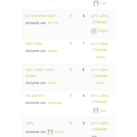
Zoje
Ein bisschen spät!
1
6
vor 4 Jahre,
3 Monate
Gestartet von:
DEVPK
fiergna
Moin Moin
1
7
vor 4 Jahre,
4 Monate
Gestartet von:
Magro
Magro
Salü - Hello - Ciao -
1
8
vor 4 Jahre,
Grüezi
5 Monate
Gestartet von:
Mario
Mario
Wie peinlich …
1
6
vor 4 Jahre,
5 Monate
Gestartet von:
ddeimeke
Zoje
Hallo
1
6
vor 4 Jahre,
6 Monate
Gestartet von:
Mister