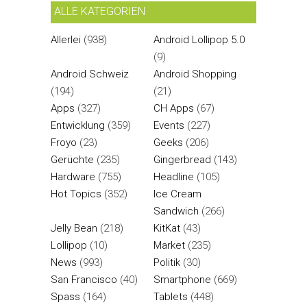
ALLE KATEGORIEN
Allerlei
(938)
Android Lollipop 5.0
(9)
Android Schweiz
Android Shopping
(194)
(21)
Apps
(327)
CH Apps
(67)
Entwicklung
(359)
Events
(227)
Froyo
(23)
Geeks
(206)
Gerüchte
(235)
Gingerbread
(143)
Hardware
(755)
Headline
(105)
Hot Topics
(352)
Ice Cream
Sandwich
(266)
Jelly Bean
(218)
KitKat
(43)
Lollipop
(10)
Market
(235)
News
(993)
Politik
(30)
San Francisco
(40)
Smartphone
(669)
Spass
(164)
Tablets
(448)