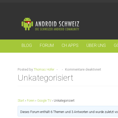
BLOG
FORUM
CH APPS
ÜBER UNS
G
Posted by
Thomas Hofer
-
-
Kommentare deaktiviert
Unkategorisiert
Start
›
Foren
›
Google TV
›
Unkategorisiert
Dieses Forum enthält 6 Themen und 3 Antworten und wurde zuletzt v