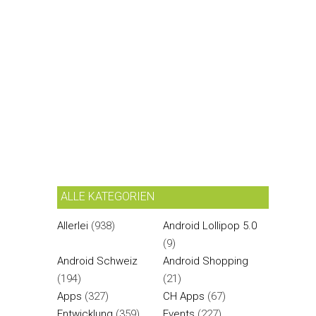
ALLE KATEGORIEN
Allerlei
(938)
Android Lollipop 5.0
(9)
Android Schweiz
Android Shopping
(194)
(21)
Apps
(327)
CH Apps
(67)
Entwicklung
(359)
Events
(227)