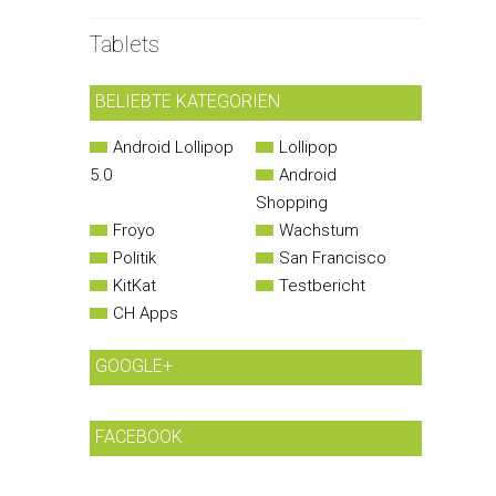
Tablets
BELIEBTE KATEGORIEN
Android Lollipop
Lollipop
5.0
Android
Shopping
Froyo
Wachstum
Politik
San Francisco
KitKat
Testbericht
CH Apps
GOOGLE+
FACEBOOK