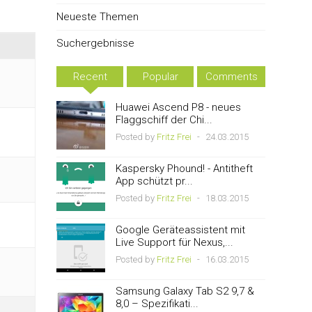
Neueste Themen
Suchergebnisse
Recent
Popular
Comments
Huawei Ascend P8 - neues
Flaggschiff der Chi...
Posted by
Fritz Frei
-
24.03.2015
Kaspersky Phound! - Antitheft
App schützt pr...
Posted by
Fritz Frei
-
18.03.2015
Google Geräteassistent mit
Live Support für Nexus,...
Posted by
Fritz Frei
-
16.03.2015
Samsung Galaxy Tab S2 9,7 &
8,0 – Spezifikati...