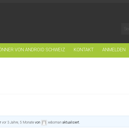
ÖNNER VON ANDROID SCHWEIZ
KONTAKT
ANMELDEN
or
vor 3 Jahre, 5 Monate
von
xeboman
aktualisiert.