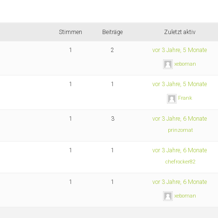
Stimmen
Beiträge
Zuletzt aktiv
1
2
vor 3 Jahre, 5 Monate
xeboman
1
1
vor 3 Jahre, 5 Monate
Frank
1
3
vor 3 Jahre, 6 Monate
prinzomat
1
1
vor 3 Jahre, 6 Monate
chefrocker82
1
1
vor 3 Jahre, 6 Monate
xeboman