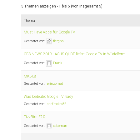
5 Themen anzeigen - 1 bis 5 (von insgesamt 5)
Thema
Must Have Apps für Google TV
Gestartet von:
fiergna
CES NEWS 2013 - ASUS QUBE liefert Google TV in Würfelform
Gestartet von:
Frank
MK808
Gestartet von:
prinzomat
Was bedeutet Google TV ready
Gestartet von:
chefrocker82
TizzBird F20
Gestartet von:
xeboman