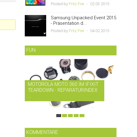
Posted by
Fritz Frei
-
02.03.2015
Samsung Unpacked Event 2015
- Präsentation d...
Posted by
Fritz Frei
-
04.02.2015
FUN
MOTOROLA MOTO 360 IM IFIXIT
RDIO B
TEARDOWN - REPARATURINDEX
MUSIK-
...
SMARTP
KOMMENTARE