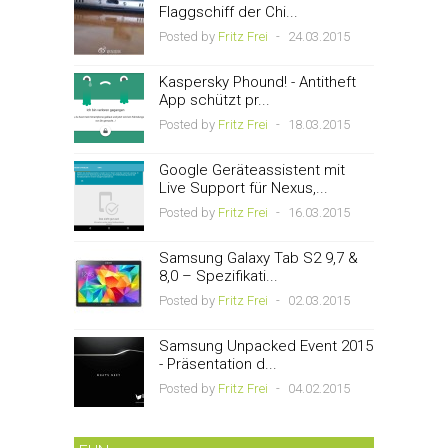
Flaggschiff der Chi...
Posted by
Fritz Frei
-
24.03.2015
Kaspersky Phound! - Antitheft
App schützt pr...
Posted by
Fritz Frei
-
18.03.2015
Google Geräteassistent mit
Live Support für Nexus,...
Posted by
Fritz Frei
-
16.03.2015
Samsung Galaxy Tab S2 9,7 &
8,0 – Spezifikati...
Posted by
Fritz Frei
-
02.03.2015
Samsung Unpacked Event 2015
- Präsentation d...
Posted by
Fritz Frei
-
04.02.2015