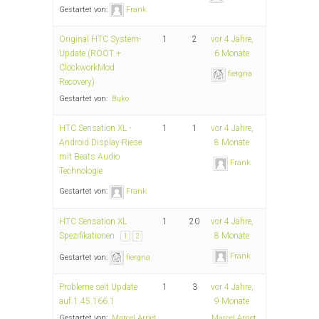
Gestartet von:
Frank
Original HTC System-
1
2
vor 4 Jahre,
Update (ROOT +
6 Monate
ClockworkMod
fiergna
Recovery)
Gestartet von:
Buko
HTC Sensation XL -
1
1
vor 4 Jahre,
Android Display-Riese
8 Monate
mit Beats Audio
Frank
Technologie
Gestartet von:
Frank
HTC Sensation XL
1
20
vor 4 Jahre,
Spezifikationen
8 Monate
1
2
Frank
Gestartet von:
fiergna
Probleme seit Update
1
3
vor 4 Jahre,
auf 1.45.166.1
9 Monate
Gestartet von:
Marcel Arnet
Marcel Arnet