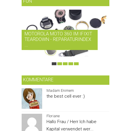
FUN
MOTOROLA MOTO 360 IM IFIXIT
RDIO BI
TEARDOWN - REPARATURINDEX
MUSIK-
...
SMARTPH
KOMMENTARE
Madam Enimem
the best cell ever :)
Floriane
Hallo Frau / Herr Ich habe
Kapital verwendet wer...