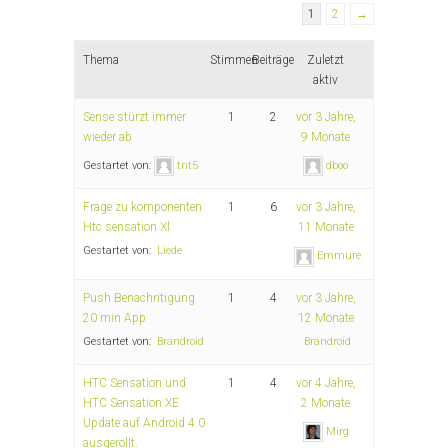
1
2
→
Thema
Stimmen
Beiträge
Zuletzt
aktiv
Sense stürzt immer
1
2
vor 3 Jahre,
wieder ab
9 Monate
Gestartet von:
tnt5
dboo
Frage zu komponenten
1
6
vor 3 Jahre,
Htc sensation Xl
11 Monate
Gestartet von:
Liede
Emmure
Push Benachritigung
1
4
vor 3 Jahre,
20 min App
12 Monate
Gestartet von:
Brandroid
Brandroid
HTC Sensation und
1
4
vor 4 Jahre,
HTC Sensation XE
2 Monate
Update auf Android 4.0
Mirg
ausgerollt.