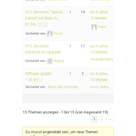
HTC Sensation "Special
1
19
vor 4 Jahre,
Edition" mit Beats by
9 Monate
Dr. Dre
1
2
Frank
Gestartet von:
Frank
HTC Sensation
1
11
vor 4 Jahre,
bekommt ein Upgrade!
10 Monate
Alexandra Bolliger
Gestartet von:
fiergna
Software Update
1
2
vor 4 Jahre,
1.35.401.1
10 Monate
Gestartet von:
Remo Max Schindler
Aschi_Nottu
15 Themen anzeigen - 1 bis 15 (von insgesamt 19)
1
2
→
Du musst angemeldet sein, um neue Themen