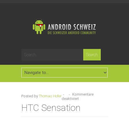
-
-
Kommentare
Posted by
Thomas Hofer
deaktiviert
HTC Sensation