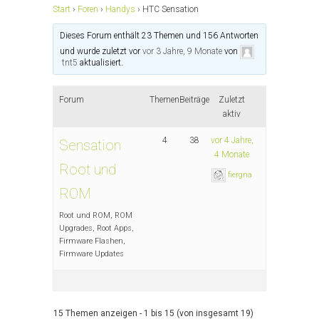
Start
›
Foren
›
Handys
›
HTC Sensation
Dieses Forum enthält 23 Themen und 156 Antworten
und wurde zuletzt vor
vor 3 Jahre, 9 Monate
von
tnt5
aktualisiert.
Forum
Themen
Beiträge
Zuletzt
aktiv
4
38
vor 4 Jahre,
Sensation
4 Monate
Root und
fiergna
ROM
Root und ROM, ROM
Upgrades, Root Apps,
Firmware Flashen,
Firmware Updates
15 Themen anzeigen - 1 bis 15 (von insgesamt 19)