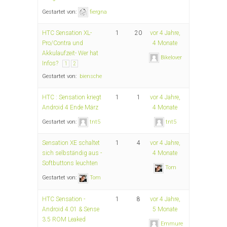
Gestartet von:
fiergna
HTC Sensation XL-
1
20
vor 4 Jahre,
Pro/Contra und
4 Monate
Akkulaufzeit- Wer hat
Bikelover
Infos?
1
2
Gestartet von:
biensche
HTC : Sensation kriegt
1
1
vor 4 Jahre,
Android 4 Ende März
4 Monate
Gestartet von:
tnt5
tnt5
Sensation XE schaltet
1
4
vor 4 Jahre,
sich selbständig aus -
4 Monate
Softbuttons leuchten
Tom
Gestartet von:
Tom
HTC Sensation -
1
8
vor 4 Jahre,
Android 4.01 & Sense
5 Monate
3.5 ROM Leaked
Emmure