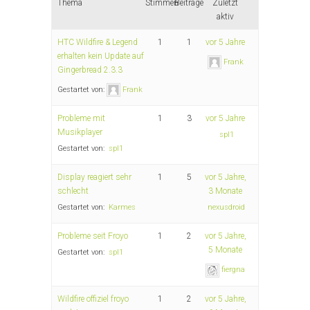
Thema
Stimmen
Beiträge
Zuletzt
aktiv
HTC Wildfire & Legend
1
1
vor 5 Jahre
erhalten kein Update auf
Frank
Gingerbread 2.3.3
Gestartet von:
Frank
Probleme mit
1
3
vor 5 Jahre
Musikplayer
spl1
Gestartet von:
spl1
Display reagiert sehr
1
5
vor 5 Jahre,
schlecht
3 Monate
Gestartet von:
Karmes
nexusdroid
Probleme seit Froyo
1
2
vor 5 Jahre,
5 Monate
Gestartet von:
spl1
fiergna
Wildfire offiziel froyo
1
2
vor 5 Jahre,