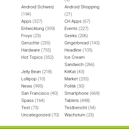
Android Schweiz
Android Shopping
(194)
(21)
Apps
(327)
CH Apps
(67)
Entwicklung
(359)
Events
(227)
Froyo
(23)
Geeks
(206)
Gerüchte
(235)
Gingerbread
(143)
Hardware
(755)
Headline
(105)
Hot Topics
(352)
Ice Cream
Sandwich
(266)
Jelly Bean
(218)
KitKat
(43)
Lollipop
(10)
Market
(235)
News
(993)
Politik
(30)
San Francisco
(40)
Smartphone
(669)
Spass
(164)
Tablets
(448)
Test
(73)
Testbericht
(54)
Uncategorized
(70)
Wachstum
(23)