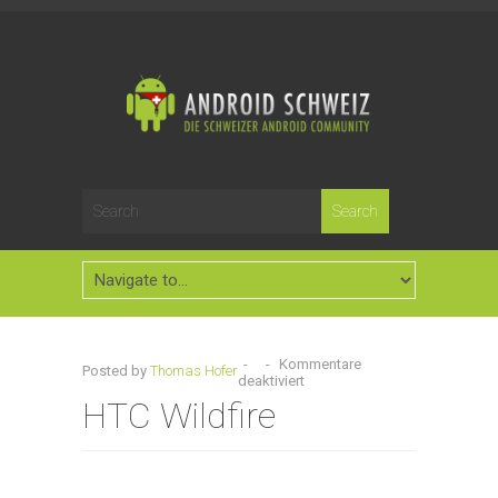
-
-
Kommentare
Posted by
Thomas Hofer
deaktiviert
HTC Wildfire