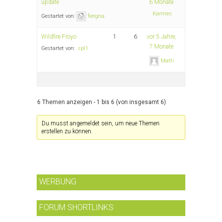
update
6 Monate
Karmes
Gestartet von:
fiergna
Wildfire Froyo
1
6
vor 5 Jahre,
7 Monate
Gestartet von:
spl1
Matti
6 Themen anzeigen - 1 bis 6 (von insgesamt 6)
Du musst angemeldet sein, um neue Themen
erstellen zu können.
WERBUNG
FORUM SHORTLINKS