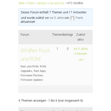
Start
›
Foren
›
Handys
›
low activity
›
HTC Wildfire
Dieses Forum enthält 7 Themen und 17 Antworten
und wurde zuletzt vor
vor 5 Jahre
von
Frank
aktualisiert.
Forum
Themen
Beiträge
Zuletzt
aktiv
1
5
vor 5 Jahre,
Wildfire Root
6 Monate
und ROM
spl1
Root und ROM, ROM
Upgrades, Root Apps,
Firmware Flashen,
Firmware Updates
6 Themen anzeigen - 1 bis 6 (von insgesamt 6)