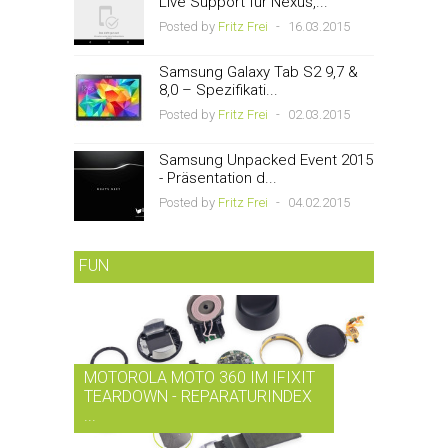
Live Support für Nexus,...
Posted by
Fritz Frei
-
16.03.2015
Samsung Galaxy Tab S2 9,7 &
8,0 – Spezifikati...
Posted by
Fritz Frei
-
02.03.2015
Samsung Unpacked Event 2015
- Präsentation d...
Posted by
Fritz Frei
-
04.02.2015
FUN
MOTOROLA MOTO 360 IM IFIXIT
RDIO BI
TEARDOWN - REPARATURINDEX
MUSIK-
...
SMARTPH