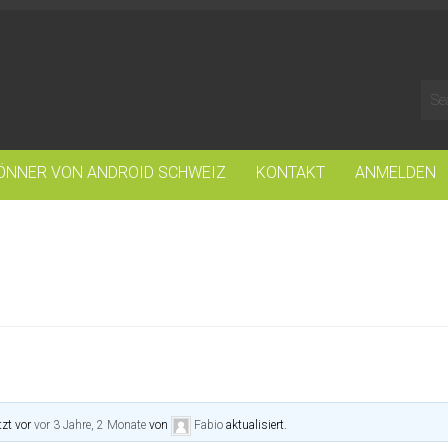
ÖNNER VON ANDROID SCHWEIZ
KONTAKT
ANMELDEN
zt vor
vor 3 Jahre, 2 Monate
von
Fabio
aktualisiert.