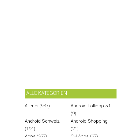
ALLE KATEGORIEN
Allerlei
(937)
Android Lollipop 5.0
(9)
Android Schweiz
Android Shopping
(194)
(21)
Apps
(327)
CH Apps
(67)