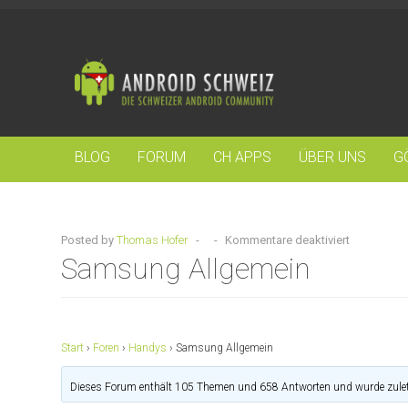
BLOG
FORUM
CH APPS
ÜBER UNS
G
Posted by
Thomas Hofer
-
-
Kommentare deaktiviert
Samsung Allgemein
Start
›
Foren
›
Handys
›
Samsung Allgemein
Dieses Forum enthält 105 Themen und 658 Antworten und wurde zulet