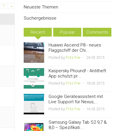
7
→
Neueste Themen
Suchergebnisse
Recent
Popular
Comments
Huawei Ascend P8 - neues
Flaggschiff der Chi...
Posted by
Fritz Frei
-
24.03.2015
Kaspersky Phound! - Antitheft
App schützt pr...
Posted by
Fritz Frei
-
18.03.2015
Google Geräteassistent mit
Live Support für Nexus,...
Posted by
Fritz Frei
-
16.03.2015
Samsung Galaxy Tab S2 9,7 &
8,0 – Spezifikati...