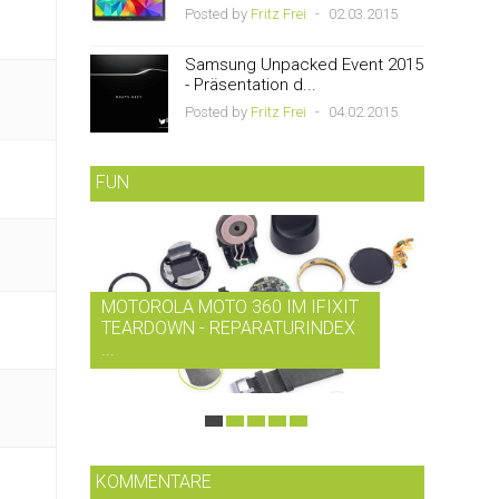
Posted by
Fritz Frei
-
02.03.2015
Samsung Unpacked Event 2015
- Präsentation d...
Posted by
Fritz Frei
-
04.02.2015
FUN
MOTOROLA MOTO 360 IM IFIXIT
RDIO B
TEARDOWN - REPARATURINDEX
MUSIK-
...
SMARTP
KOMMENTARE