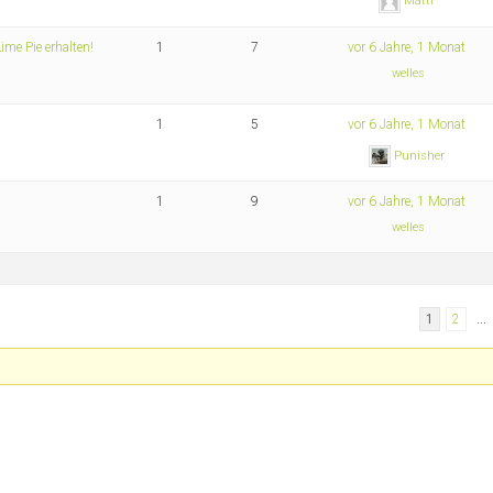
Matti
ime Pie erhalten!
1
7
vor 6 Jahre, 1 Monat
welles
1
5
vor 6 Jahre, 1 Monat
Punisher
1
9
vor 6 Jahre, 1 Monat
welles
1
2
…