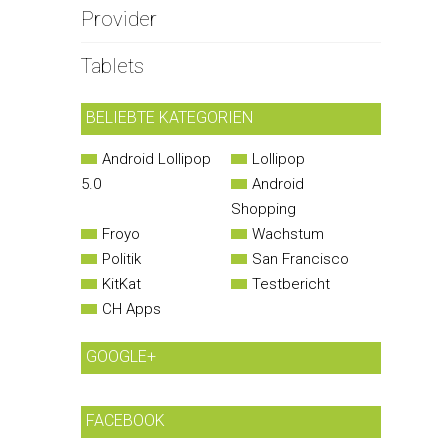
Provider
Tablets
BELIEBTE KATEGORIEN
Android Lollipop
Lollipop
5.0
Android
Shopping
Froyo
Wachstum
Politik
San Francisco
KitKat
Testbericht
CH Apps
GOOGLE+
FACEBOOK