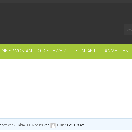
ÖNNER VON ANDROID SCHWEIZ
KONTAKT
ANMELDEN
t vor
vor 2 Jahre, 11 Monate
von
Frank
aktualisiert.