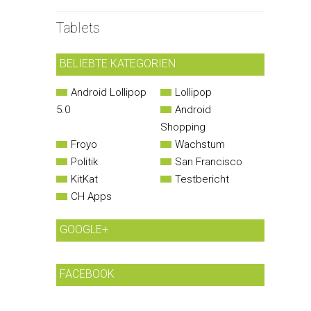
Tablets
BELIEBTE KATEGORIEN
Android Lollipop
Lollipop
5.0
Android
Shopping
Froyo
Wachstum
Politik
San Francisco
KitKat
Testbericht
CH Apps
GOOGLE+
FACEBOOK