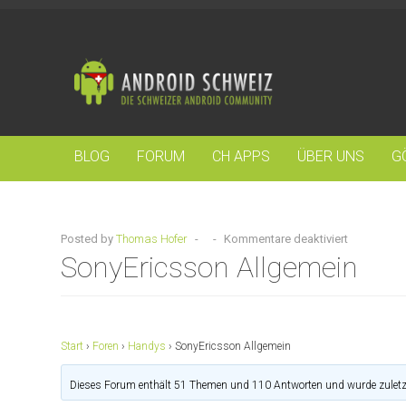
BLOG
FORUM
CH APPS
ÜBER UNS
G
Posted by
Thomas Hofer
-
-
Kommentare deaktiviert
SonyEricsson Allgemein
Start
›
Foren
›
Handys
›
SonyEricsson Allgemein
Dieses Forum enthält 51 Themen und 110 Antworten und wurde zuletz