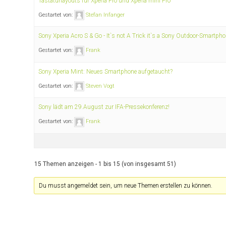
Tastaturlayouts für Xperia Pro und Xperia mini Pro
Gestartet von:
Stefan Infanger
Sony Xperia Acro S & Go - It`s not A Trick it`s a Sony Outdoor-Smartph
Gestartet von:
Frank
Sony Xperia Mint: Neues Smartphone aufgetaucht?
Gestartet von:
Steven Vogt
Sony lädt am 29.August zur IFA-Pressekonferenz!
Gestartet von:
Frank
15 Themen anzeigen - 1 bis 15 (von insgesamt 51)
Du musst angemeldet sein, um neue Themen erstellen zu können.