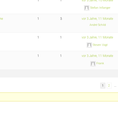
1
1
vor 3 Jahre, 10 Monate
Stefan Infanger
one
1
3
vor 3 Jahre, 11 Monate
André Schild
1
1
vor 3 Jahre, 11 Monate
Steven Vogt
1
1
vor 3 Jahre, 11 Monate
Frank
1
2
…