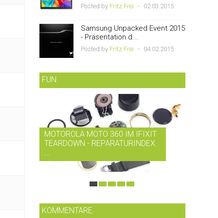
Posted by
Fritz Frei
-
02.03.2015
Samsung Unpacked Event 2015
- Präsentation d...
Posted by
Fritz Frei
-
04.02.2015
FUN
MOTOROLA MOTO 360 IM IFIXIT
RDIO B
TEARDOWN - REPARATURINDEX
MUSIK-
...
SMARTP
KOMMENTARE