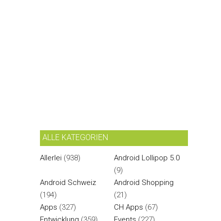
ALLE KATEGORIEN
Allerlei
(938)
Android Lollipop 5.0
(9)
Android Schweiz
Android Shopping
(194)
(21)
Apps
(327)
CH Apps
(67)
Entwicklung
(359)
Events
(227)