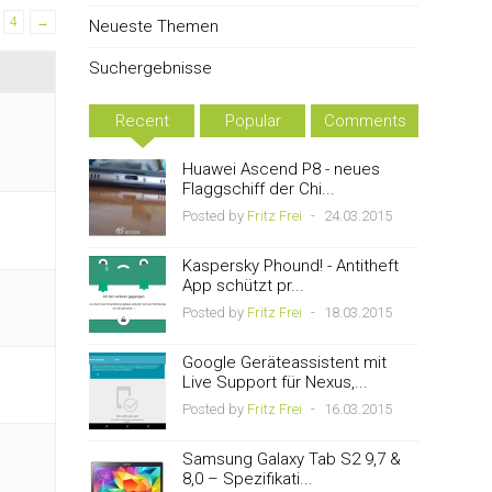
4
→
Neueste Themen
Suchergebnisse
Recent
Popular
Comments
Huawei Ascend P8 - neues
Flaggschiff der Chi...
Posted by
Fritz Frei
-
24.03.2015
Kaspersky Phound! - Antitheft
App schützt pr...
Posted by
Fritz Frei
-
18.03.2015
Google Geräteassistent mit
Live Support für Nexus,...
Posted by
Fritz Frei
-
16.03.2015
Samsung Galaxy Tab S2 9,7 &
8,0 – Spezifikati...