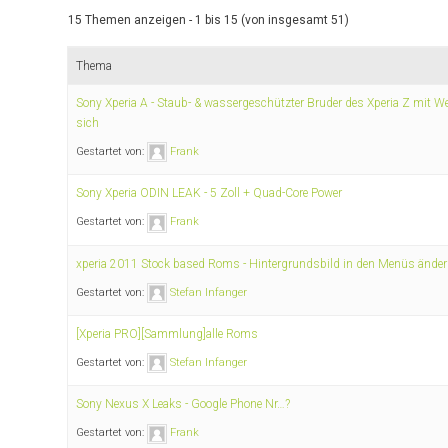
15 Themen anzeigen - 1 bis 15 (von insgesamt 51)
Thema
Sony Xperia A - Staub- & wassergeschützter Bruder des Xperia Z mit W
sich
Gestartet von:
Frank
Sony Xperia ODIN LEAK - 5 Zoll + Quad-Core Power
Gestartet von:
Frank
xperia 2011 Stock based Roms - Hintergrundsbild in den Menüs ände
Gestartet von:
Stefan Infanger
[Xperia PRO][Sammlung]alle Roms
Gestartet von:
Stefan Infanger
Sony Nexus X Leaks - Google Phone Nr…?
Gestartet von:
Frank