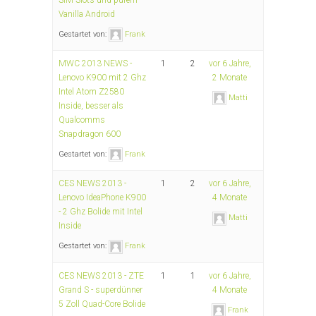
Vanilla Android
Gestartet von:
Frank
MWC 2013 NEWS -
1
2
vor 6 Jahre,
Lenovo K900 mit 2 Ghz
2 Monate
Intel Atom Z2580
Matti
Inside, besser als
Qualcomms
Snapdragon 600
Gestartet von:
Frank
CES NEWS 2013 -
1
2
vor 6 Jahre,
Lenovo IdeaPhone K900
4 Monate
- 2 Ghz Bolide mit Intel
Matti
Inside
Gestartet von:
Frank
CES NEWS 2013 - ZTE
1
1
vor 6 Jahre,
Grand S - superdünner
4 Monate
5 Zoll Quad-Core Bolide
Frank