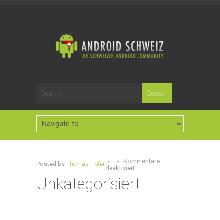
-
-
Kommentare
Posted by
Thomas Hofer
deaktiviert
Unkategorisiert