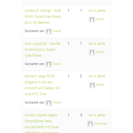
Konka S1 Mirage - 3GB
1
1
vor 6 Jahre
RAM, Quad-Core Power
Frank
plus 3D Beamer
Gestartet von:
Frank
Acer Liquid E2 - Vanilla
1
1
vor 6 Jahre
Android plus Quad-
Frank
Core Power
Gestartet von:
Frank
Pantech Vega IRON -
1
2
vor 6 Jahre
Eleganz in Alu als
Matti
Antwort auf Galaxy S4
und HTC One
Gestartet von:
Frank
Archos startet eigene
1
3
vor 6 Jahre
Smartphone Serie,
Emmure
ausgestattet mit Dual-
SIM-Slots und purem