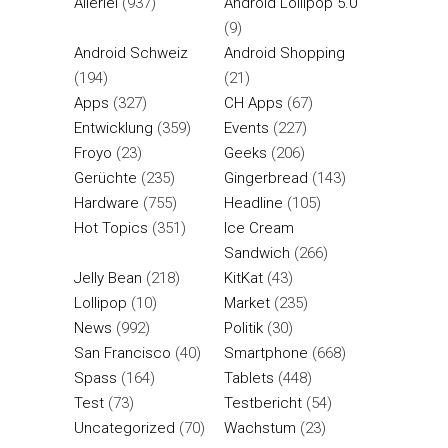
Allerlei
(937)
Android Lollipop 5.0
(9)
Android Schweiz
Android Shopping
(194)
(21)
Apps
(327)
CH Apps
(67)
Entwicklung
(359)
Events
(227)
Froyo
(23)
Geeks
(206)
Gerüchte
(235)
Gingerbread
(143)
Hardware
(755)
Headline
(105)
Hot Topics
(351)
Ice Cream
Sandwich
(266)
Jelly Bean
(218)
KitKat
(43)
Lollipop
(10)
Market
(235)
News
(992)
Politik
(30)
San Francisco
(40)
Smartphone
(668)
Spass
(164)
Tablets
(448)
Test
(73)
Testbericht
(54)
Uncategorized
(70)
Wachstum
(23)