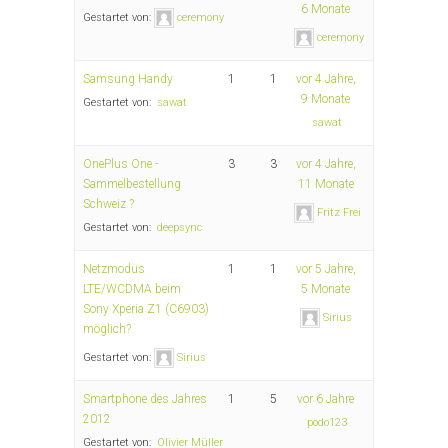
6 Monate
Gestartet von:
ceremony
ceremony
Samsung Handy
1
1
vor 4 Jahre,
9 Monate
Gestartet von:
sawat
sawat
OnePlus One -
3
3
vor 4 Jahre,
Sammelbestellung
11 Monate
Schweiz ?
Fritz Frei
Gestartet von:
deepsync
Netzmodus
1
1
vor 5 Jahre,
LTE/WCDMA beim
5 Monate
Sony Xperia Z1 (C6903)
Sirius
möglich?
Gestartet von:
Sirius
Smartphone des Jahres
1
5
vor 6 Jahre
2012
podo123
Gestartet von:
Olivier Müller