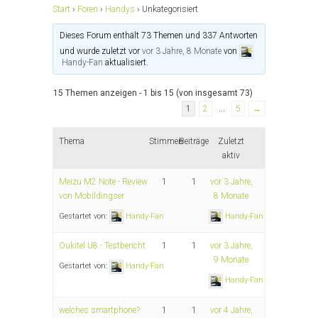
Start
›
Foren
›
Handys
›
Unkategorisiert
Dieses Forum enthält 73 Themen und 337 Antworten
und wurde zuletzt vor
vor 3 Jahre, 8 Monate
von
Handy-Fan
aktualisiert.
15 Themen anzeigen - 1 bis 15 (von insgesamt 73)
1
2
…
5
→
Thema
Stimmen
Beiträge
Zuletzt
aktiv
Meizu M2 Note - Review
1
1
vor 3 Jahre,
von Mobildingser
8 Monate
Gestartet von:
Handy-Fan
Handy-Fan
Oukitel U8 - Testbericht
1
1
vor 3 Jahre,
9 Monate
Gestartet von:
Handy-Fan
Handy-Fan
welches smartphone?
1
1
vor 4 Jahre,