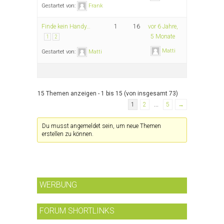
Gestartet von:
Frank
Finde kein Handy…
1
16
vor 6 Jahre,
5 Monate
1
2
Matti
Gestartet von:
Matti
15 Themen anzeigen - 1 bis 15 (von insgesamt 73)
1
2
…
5
→
Du musst angemeldet sein, um neue Themen
erstellen zu können.
WERBUNG
FORUM SHORTLINKS