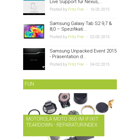
Live Support für Nexus,...
Posted by
Fritz Frei
-
16.03.2015
Samsung Galaxy Tab S2 9,7 &
8,0 – Spezifikati...
Posted by
Fritz Frei
-
02.03.2015
Samsung Unpacked Event 2015
- Präsentation d...
Posted by
Fritz Frei
-
04.02.2015
FUN
MOTOROLA MOTO 360 IM IFIXIT
RDIO BI
TEARDOWN - REPARATURINDEX
MUSIK-
...
SMARTPH