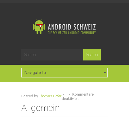
-
-
Kommentare
Posted by
Thomas Hofer
deaktiviert
Allgemein