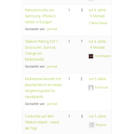
Retourkutsche von
1
3
vor 4 Jahre,
Samsung: iPhone 5-
9 Monate
Verbot in Europa?
T-Bone-Steak
Gestartet von:
patroid
Telekom-Rating 2011:
1
7
vor 4 Jahre,
Swisscom, Sunrise,
9 Monate
Orange (im
InterRaptor
Mobilmarkt)
Gestartet von:
patroid
Mobilezone lanciert mit
1
2
vor 5 Jahre
abochecker.ch ein neues
Emmure
Vergleichsportal für
Handytarife
Gestartet von:
patroid
Funkstille auf dem
1
3
vor 5 Jahre
Telekom-Markt - meint
fiergna
der Tagi