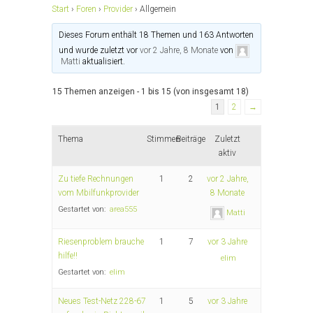
Start
›
Foren
›
Provider
›
Allgemein
Dieses Forum enthält 18 Themen und 163 Antworten
und wurde zuletzt vor
vor 2 Jahre, 8 Monate
von
Matti
aktualisiert.
15 Themen anzeigen - 1 bis 15 (von insgesamt 18)
1
2
→
Thema
Stimmen
Beiträge
Zuletzt
aktiv
Zu tiefe Rechnungen
1
2
vor 2 Jahre,
vom Mbilfunkprovider
8 Monate
Gestartet von:
area555
Matti
Riesenproblem brauche
1
7
vor 3 Jahre
hilfe!!
elim
Gestartet von:
elim
Neues Test-Netz 228-67
1
5
vor 3 Jahre