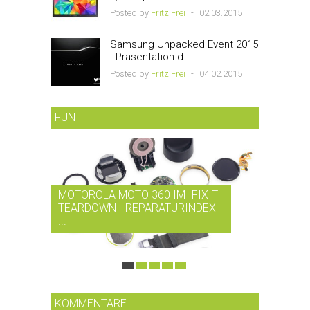
Posted by
Fritz Frei
-
02.03.2015
Samsung Unpacked Event 2015
- Präsentation d...
Posted by
Fritz Frei
-
04.02.2015
FUN
MOTOROLA MOTO 360 IM IFIXIT
RDIO BI
TEARDOWN - REPARATURINDEX
MUSIK-
...
SMARTPH
KOMMENTARE