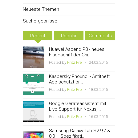
Neueste Themen
Suchergebnisse
Recent
Popular
Comments
Huawei Ascend P8 - neues
Flaggschiff der Chi...
Posted by
Fritz Frei
-
24.03.2015
Kaspersky Phound! - Antitheft
App schützt pr...
Posted by
Fritz Frei
-
18.03.2015
Google Geräteassistent mit
Live Support für Nexus,...
Posted by
Fritz Frei
-
16.03.2015
Samsung Galaxy Tab S2 9,7 &
8,0 – Spezifikati...