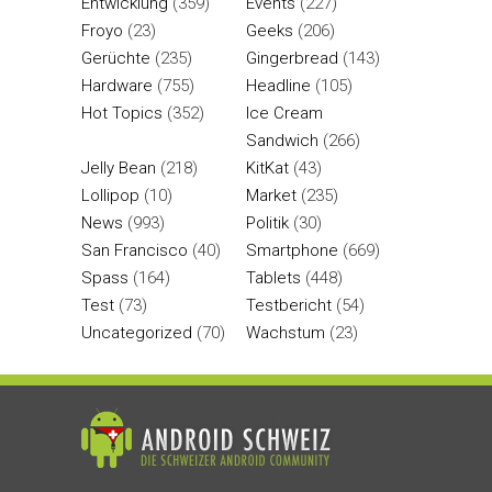
Entwicklung
(359)
Events
(227)
Froyo
(23)
Geeks
(206)
Gerüchte
(235)
Gingerbread
(143)
Hardware
(755)
Headline
(105)
Hot Topics
(352)
Ice Cream
Sandwich
(266)
Jelly Bean
(218)
KitKat
(43)
Lollipop
(10)
Market
(235)
News
(993)
Politik
(30)
San Francisco
(40)
Smartphone
(669)
Spass
(164)
Tablets
(448)
Test
(73)
Testbericht
(54)
Uncategorized
(70)
Wachstum
(23)