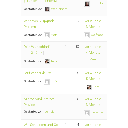
gefunden in Richterswil
dxbruelhart
Gestartet von:
dxbruelhart
Windows 8 Upgrade
1
12
vor 3 Jahre,
Problem
8 Monate
Gestartet von:
Matti
Wolfmed
Dein Wunschtarif
1
52
vor 4 Jahre,
4 Monate
1
2
3
4
Mario
Gestartet von:
Tom
Tarifrechner deluxe
1
5
vor 4 Jahre,
5 Monate
Gestartet von:
tnt5
Tom
Migros wird Internet-
1
6
vor 4 Jahre,
Provider
8 Monate
Gestartet von:
patroid
Emmure
Wie Swisscom und Co.
1
4
vor 4 Jahre,