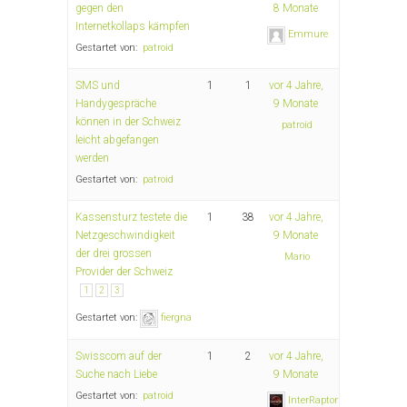
gegen den
8 Monate
Internetkollaps kämpfen
Emmure
Gestartet von:
patroid
SMS und
1
1
vor 4 Jahre,
Handygespräche
9 Monate
können in der Schweiz
patroid
leicht abgefangen
werden
Gestartet von:
patroid
Kassensturz testete die
1
38
vor 4 Jahre,
Netzgeschwindigkeit
9 Monate
der drei grossen
Mario
Provider der Schweiz
1
2
3
Gestartet von:
fiergna
Swisscom auf der
1
2
vor 4 Jahre,
Suche nach Liebe
9 Monate
Gestartet von:
patroid
InterRaptor