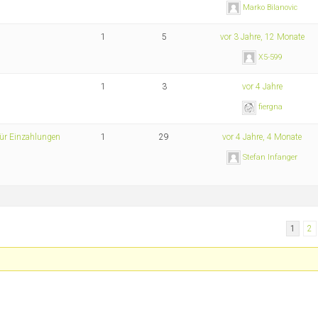
Marko Bilanovic
1
5
vor 3 Jahre, 12 Monate
X5-599
1
3
vor 4 Jahre
fiergna
für Einzahlungen
1
29
vor 4 Jahre, 4 Monate
Stefan Infanger
1
2