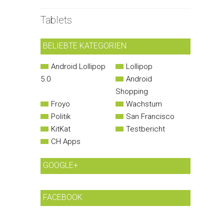
Tablets
BELIEBTE KATEGORIEN
Android Lollipop
Lollipop
5.0
Android
Shopping
Froyo
Wachstum
Politik
San Francisco
KitKat
Testbericht
CH Apps
GOOGLE+
FACEBOOK