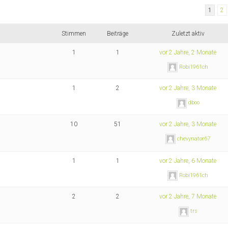
1
2
Stimmen
Beiträge
Zuletzt aktiv
1
1
vor 2 Jahre, 2 Monate
Robi1961ch
1
2
vor 2 Jahre, 3 Monate
dboo
10
51
vor 2 Jahre, 3 Monate
chevynator67
1
1
vor 2 Jahre, 6 Monate
Robi1961ch
2
2
vor 2 Jahre, 7 Monate
trs