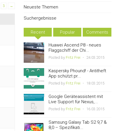
3
→
Neueste Themen
Suchergebnisse
Recent
Popular
Comments
Huawei Ascend P8 - neues
Flaggschiff der Chi...
Posted by
Fritz Frei
-
24.03.2015
Kaspersky Phound! - Antitheft
App schützt pr...
Posted by
Fritz Frei
-
18.03.2015
Google Geräteassistent mit
Live Support für Nexus,...
Posted by
Fritz Frei
-
16.03.2015
Samsung Galaxy Tab S2 9,7 &
8,0 – Spezifikati...