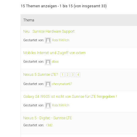
15 Themen anzeigen - 1 bis 15 (von insgesamt 33)
Thema
Neu : Sunrise Hardware Support
Gestartet von:
Robi1961ch
Mobiles Internet und Zugriff von extern
Gestartet von:
dboo
Nexus 5 Sunrise LTE?
1
2
3
4
Gestartet von:
chevynator67
Galaxy S4 I9505 ist nicht von Sunrise für LTE freigegeben !
Gestartet von:
Robi1961ch
Nexus 5 - Digitec - Sunrise LTE
Gestartet von:
r3d2