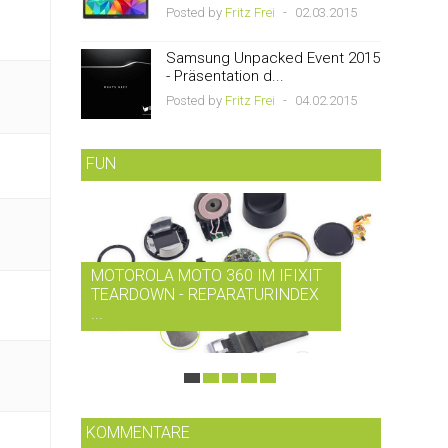
Posted by
Fritz Frei
-
02.03.2015
Samsung Unpacked Event 2015
- Präsentation d...
Posted by
Fritz Frei
-
04.02.2015
FUN
MOTOROLA MOTO 360 IM IFIXIT
RDIO B
TEARDOWN - REPARATURINDEX
MUSIK-
...
SMARTP
KOMMENTARE