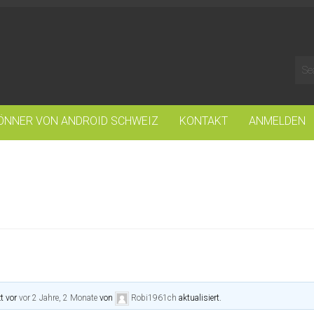
ÖNNER VON ANDROID SCHWEIZ
KONTAKT
ANMELDEN
t vor
vor 2 Jahre, 2 Monate
von
Robi1961ch
aktualisiert.