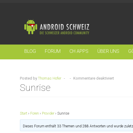
BLOG
FORUM
CH APPS
ÜBER UNS
G
Posted by
Thomas Hofer
-
-
Kommentare deaktiviert
Sunrise
Start
›
Foren
›
Provider
›
Sunrise
Dieses Forum enthält 33 Themen und 288 Antworten und wurde zuletz