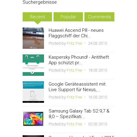
Suchergebnisse
Recent
Popular
Comments
Huawei Ascend P8 - neues
Flaggschiff der Chi...
Posted by
Fritz Frei
-
24.03.2015
Kaspersky Phound! - Antitheft
App schützt pr...
Posted by
Fritz Frei
-
18.03.2015
Google Geräteassistent mit
Live Support für Nexus,...
Posted by
Fritz Frei
-
16.03.2015
Samsung Galaxy Tab S2 9,7 &
8,0 – Spezifikati...
Posted by
Fritz Frei
-
02.03.2015