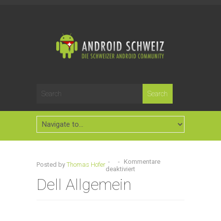
-
-
Kommentare
Posted by
Thomas Hofer
deaktiviert
Dell Allgemein