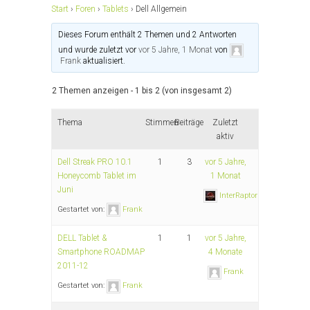
Start
›
Foren
›
Tablets
›
Dell Allgemein
Dieses Forum enthält 2 Themen und 2 Antworten
und wurde zuletzt vor
vor 5 Jahre, 1 Monat
von
Frank
aktualisiert.
2 Themen anzeigen - 1 bis 2 (von insgesamt 2)
Thema
Stimmen
Beiträge
Zuletzt
aktiv
Dell Streak PRO 10.1
1
3
vor 5 Jahre,
Honeycomb Tablet im
1 Monat
Juni
InterRaptor
Gestartet von:
Frank
DELL Tablet &
1
1
vor 5 Jahre,
Smartphone ROADMAP
4 Monate
2011-12
Frank
Gestartet von:
Frank