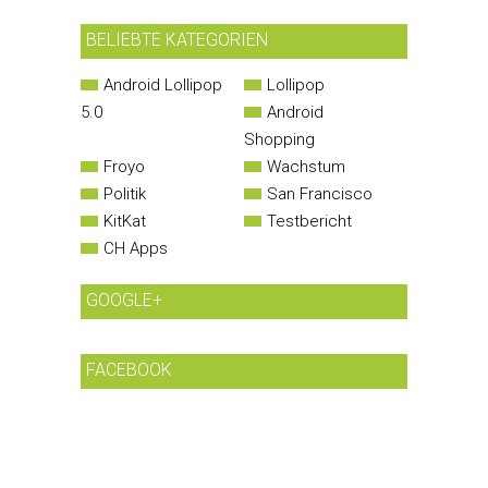
BELIEBTE KATEGORIEN
Android Lollipop
Lollipop
5.0
Android
Shopping
Froyo
Wachstum
Politik
San Francisco
KitKat
Testbericht
CH Apps
GOOGLE+
FACEBOOK