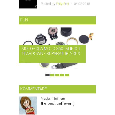
Posted by
Fritz Frei
-
04.02.2015
FUN
MOTOROLA MOTO 360 IM IFIXIT
RDIO BI
TEARDOWN - REPARATURINDEX
MUSIK-
...
SMARTPH
KOMMENTARE
Madam Enimem
the best cell ever :)