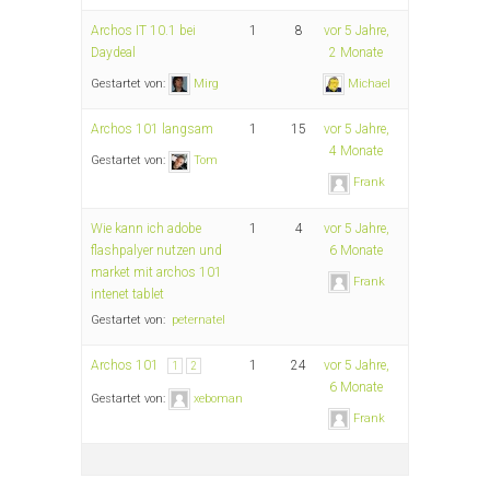
Archos IT 10.1 bei
1
8
vor 5 Jahre,
Daydeal
2 Monate
Gestartet von:
Mirg
Michael
Archos 101 langsam
1
15
vor 5 Jahre,
4 Monate
Gestartet von:
Tom
Frank
Wie kann ich adobe
1
4
vor 5 Jahre,
flashpalyer nutzen und
6 Monate
market mit archos 101
Frank
intenet tablet
Gestartet von:
peternatel
Archos 101
1
24
vor 5 Jahre,
1
2
6 Monate
Gestartet von:
xeboman
Frank