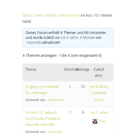
Start
›
Foren
›
Tablets
›
low activity
›
Archos 101 internet
tablet
Dieses Forum enthält 6 Themen und 69 Antworten
und wurde zuletzt vor
vor 4 Jahre, 4 Monate
von
maxmoto
aktualisiert.
6 Themen anzeigen - 1 bis 6 (von insgesamt 6)
Thema
Stimmen
Beiträge
Zuletzt
aktiv
Zugang zum Internet
1
15
vor 4 Jahre,
für unterwegs
4 Monate
Gestartet von:
Darkthrone
Wilkus
Archos 101 gekauft
1
9
vor 5 Jahre
und Display Probleme,
Tom
bräuchte mal Hilfe
Gestartet von:
maxmoto