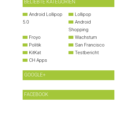
BELIEBTE KATEGORIEN
Android Lollipop
Lollipop
5.0
Android
Shopping
Froyo
Wachstum
Politik
San Francisco
KitKat
Testbericht
CH Apps
GOOGLE+
FACEBOOK