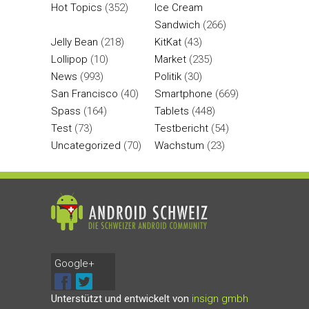
Hot Topics
(352)
Ice Cream
Sandwich
(266)
Jelly Bean
(218)
KitKat
(43)
Lollipop
(10)
Market
(235)
News
(993)
Politik
(30)
San Francisco
(40)
Smartphone
(669)
Spass
(164)
Tablets
(448)
Test
(73)
Testbericht
(54)
Uncategorized
(70)
Wachstum
(23)
Google+
Unterstützt und entwickelt von
insign gmbh