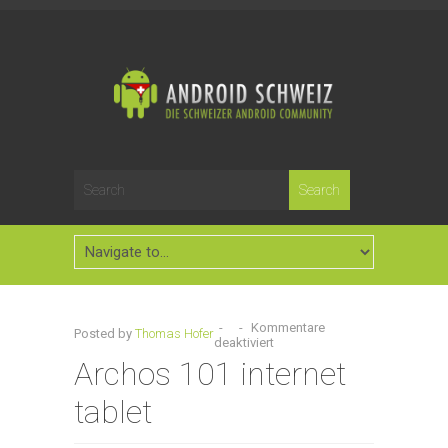
-
-
Kommentare
Posted by
Thomas Hofer
deaktiviert
Archos 101 internet
tablet