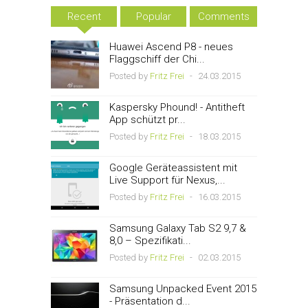
Recent
Popular
Comments
Huawei Ascend P8 - neues
Flaggschiff der Chi...
Posted by
Fritz Frei
-
24.03.2015
Kaspersky Phound! - Antitheft
App schützt pr...
Posted by
Fritz Frei
-
18.03.2015
Google Geräteassistent mit
Live Support für Nexus,...
Posted by
Fritz Frei
-
16.03.2015
Samsung Galaxy Tab S2 9,7 &
8,0 – Spezifikati...
Posted by
Fritz Frei
-
02.03.2015
Samsung Unpacked Event 2015
- Präsentation d...