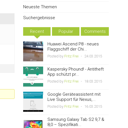
Neueste Themen
Suchergebnisse
Recent
Popular
Comments
Huawei Ascend P8 - neues
Flaggschiff der Chi...
Posted by
Fritz Frei
-
24.03.2015
Kaspersky Phound! - Antitheft
App schützt pr...
Posted by
Fritz Frei
-
18.03.2015
Google Geräteassistent mit
Live Support für Nexus,...
Posted by
Fritz Frei
-
16.03.2015
Samsung Galaxy Tab S2 9,7 &
8,0 – Spezifikati...