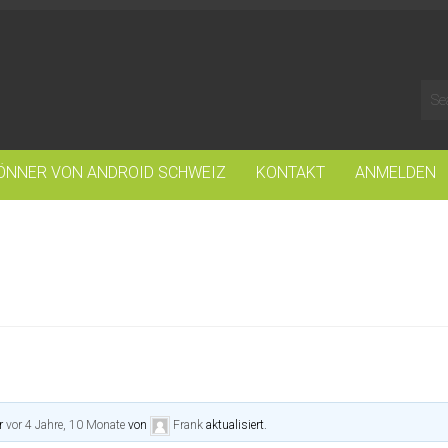
ÖNNER VON ANDROID SCHWEIZ
KONTAKT
ANMELDEN
or
vor 4 Jahre, 10 Monate
von
Frank
aktualisiert.