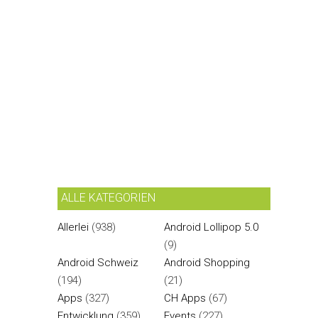
ALLE KATEGORIEN
Allerlei
(938)
Android Lollipop 5.0
(9)
Android Schweiz
Android Shopping
(194)
(21)
Apps
(327)
CH Apps
(67)
Entwicklung
(359)
Events
(227)