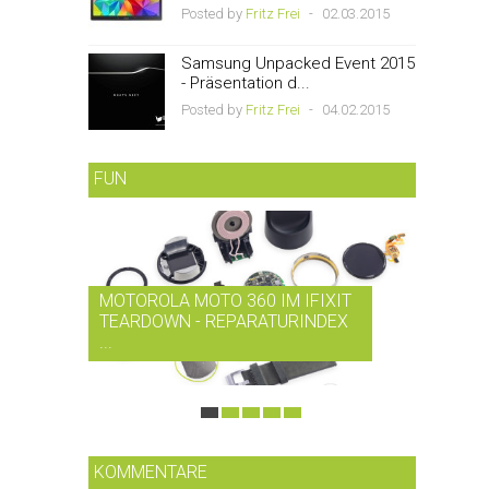
Posted by
Fritz Frei
-
02.03.2015
Samsung Unpacked Event 2015
- Präsentation d...
Posted by
Fritz Frei
-
04.02.2015
FUN
MOTOROLA MOTO 360 IM IFIXIT
RDIO B
TEARDOWN - REPARATURINDEX
MUSIK-
...
SMARTP
KOMMENTARE