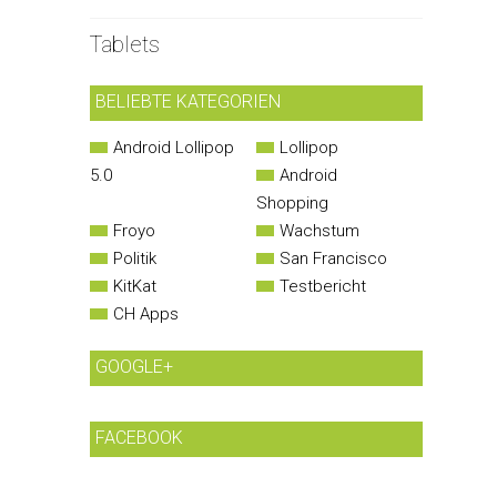
Tablets
BELIEBTE KATEGORIEN
Android Lollipop
Lollipop
5.0
Android
Shopping
Froyo
Wachstum
Politik
San Francisco
KitKat
Testbericht
CH Apps
GOOGLE+
FACEBOOK