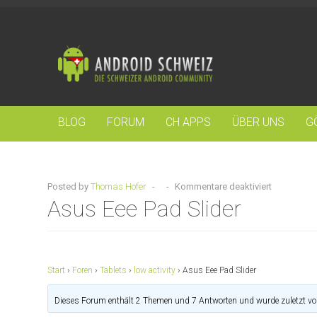
BLOG
FORUM
CH APPS
ÜBER UNS
G
Posted by
Thomas Hofer
-
-
Kommentare deaktiviert
Asus Eee Pad Slider
Start
›
Foren
›
Tablets
›
low activity
›
Asus Eee Pad Slider
Dieses Forum enthält 2 Themen und 7 Antworten und wurde zuletzt v