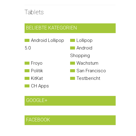
Tablets
BELIEBTE KATEGORIEN
Android Lollipop
Lollipop
5.0
Android
Shopping
Froyo
Wachstum
Politik
San Francisco
KitKat
Testbericht
CH Apps
GOOGLE+
FACEBOOK