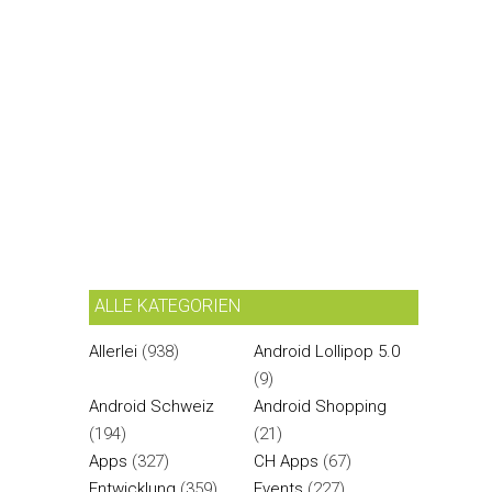
ALLE KATEGORIEN
Allerlei
(938)
Android Lollipop 5.0
(9)
Android Schweiz
Android Shopping
(194)
(21)
Apps
(327)
CH Apps
(67)
Entwicklung
(359)
Events
(227)