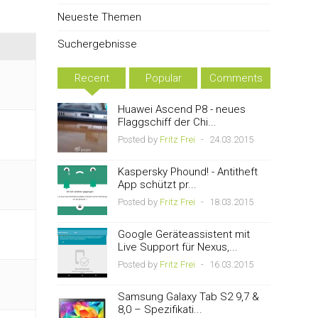
Neueste Themen
Suchergebnisse
Recent
Popular
Comments
Huawei Ascend P8 - neues
Flaggschiff der Chi...
Posted by
Fritz Frei
-
24.03.2015
Kaspersky Phound! - Antitheft
App schützt pr...
Posted by
Fritz Frei
-
18.03.2015
Google Geräteassistent mit
Live Support für Nexus,...
Posted by
Fritz Frei
-
16.03.2015
Samsung Galaxy Tab S2 9,7 &
8,0 – Spezifikati...