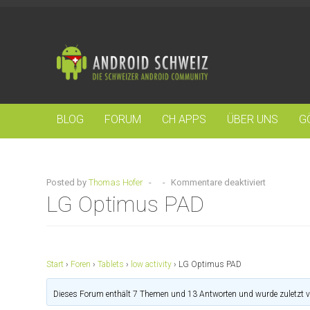
BLOG
FORUM
CH APPS
ÜBER UNS
G
Posted by
Thomas Hofer
-
-
Kommentare deaktiviert
LG Optimus PAD
Start
›
Foren
›
Tablets
›
low activity
›
LG Optimus PAD
Dieses Forum enthält 7 Themen und 13 Antworten und wurde zuletzt 