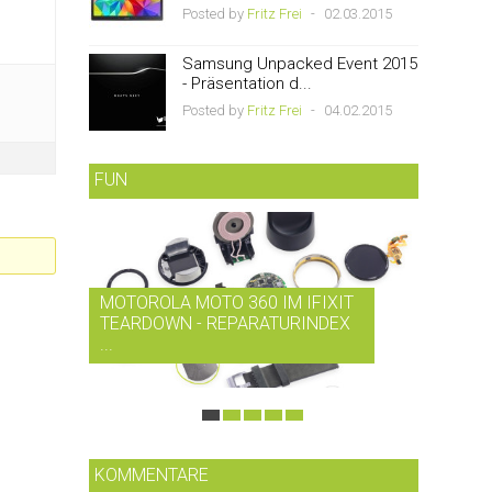
Posted by
Fritz Frei
-
02.03.2015
Samsung Unpacked Event 2015
- Präsentation d...
Posted by
Fritz Frei
-
04.02.2015
FUN
MOTOROLA MOTO 360 IM IFIXIT
RDIO B
TEARDOWN - REPARATURINDEX
MUSIK-
...
SMARTP
KOMMENTARE