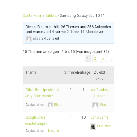
Start
›
Foren
›
Tablets
›
Samsung Galaxy Tab 10.1"
Dieses Forum enthält 36 Themen und 356 Antworten
und wurde zuletzt vor
vor 2 Jahre, 11 Monate
von
Elias
aktualisiert.
15 Themen anzeigen - 1 bis 15 (von insgesamt 36)
1
2
3
→
Thema
Stimmen
Beiträge
Zuletzt
aktiv
Offizielles Update auf
1
1
vor 2 Jahre,
Jelly Bean wann?
11 Monate
Gestartet von:
Elias
Elias
Google Drive
1
10
vor 3 Jahre
einstellungen
Punisher
Gestartet von:
Nexum