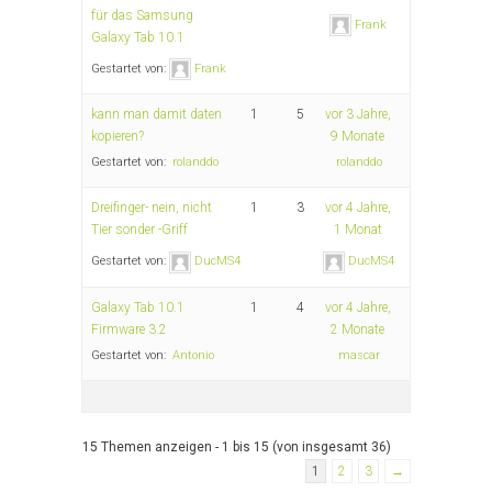
für das Samsung
Frank
Galaxy Tab 10.1
Gestartet von:
Frank
kann man damit daten
1
5
vor 3 Jahre,
kopieren?
9 Monate
Gestartet von:
rolanddo
rolanddo
Dreifinger- nein, nicht
1
3
vor 4 Jahre,
Tier sonder -Griff
1 Monat
Gestartet von:
DucMS4
DucMS4
Galaxy Tab 10.1
1
4
vor 4 Jahre,
Firmware 3.2
2 Monate
Gestartet von:
Antonio
mascar
15 Themen anzeigen - 1 bis 15 (von insgesamt 36)
1
2
3
→