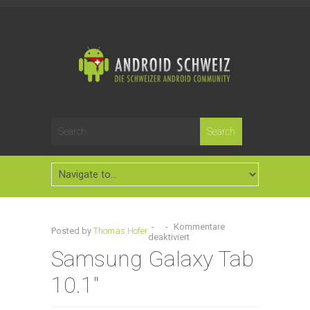
-
-
Kommentare
Posted by
Thomas Hofer
deaktiviert
Samsung Galaxy Tab
10.1"