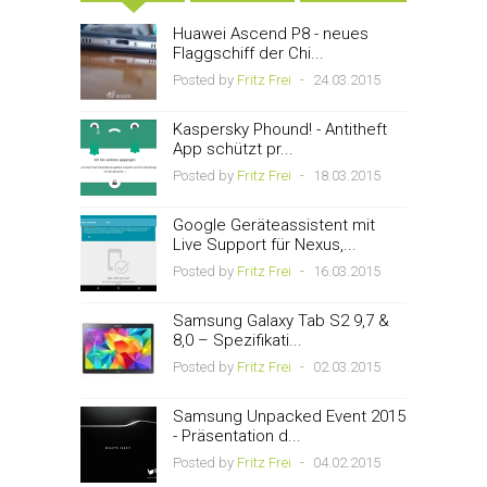
Huawei Ascend P8 - neues
Flaggschiff der Chi...
Posted by
Fritz Frei
-
24.03.2015
Kaspersky Phound! - Antitheft
App schützt pr...
Posted by
Fritz Frei
-
18.03.2015
Google Geräteassistent mit
Live Support für Nexus,...
Posted by
Fritz Frei
-
16.03.2015
Samsung Galaxy Tab S2 9,7 &
8,0 – Spezifikati...
Posted by
Fritz Frei
-
02.03.2015
Samsung Unpacked Event 2015
- Präsentation d...
Posted by
Fritz Frei
-
04.02.2015