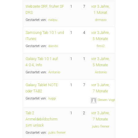
Webseite SRF, früher SF
1
7
vor 3 Jahre,
DRS
1 Monat
Gestartet von:
nalpu
drmaxx
Samsung Tab 10.1 und
1
4
vor 3 Jahre,
iTunes
5 Monate
Gestartet von:
danito
fimi2
Galaxy Tab 10.1 auf
1
1
vor 3 Jahre,
4.0.4, Info
5 Monate
Gestartet von:
Antonio
Antonio
Galaxy Tablet NOTE
1
7
vor 3 Jahre,
oder TAB2
7 Monate
Gestartet von:
luggi
Steven Vogt
Tab 2
1
2
vor 3 Jahre,
Anmeldebildschirm
7 Monate
sim unlock
jules frener
Gestartet von:
jules frener