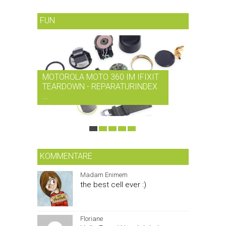
FUN
MOTOROLA MOTO 360 IM IFIXIT
RDIO BI
TEARDOWN - REPARATURINDEX
MUSIK-
...
SMARTPH
KOMMENTARE
Madam Enimem
the best cell ever :)
Floriane