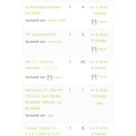
Multiwindow erweitern
1
4
vor 3 Jahre,
mit Root?
7 Monate
Gestartet von:
KleinLuzifer
Frank
Off. Update auf ICS
1
5
vor 3 Jahre,
8 Monate
Gestartet von:
winschdi
Flavio
Tab 10.1 mit Kies
1
40
vor 3 Jahre,
verbinden
8 Monate
1
2
3
Flavio
Gestartet von:
Flavio
Samsung 10.1 Tab mit
1
1
vor 3 Jahre,
ICS 4.0.4: Kein Ton bei
9 Monate
Bluetooth Telefonie, nur
jedo
bei Media
Gestartet von:
jedo
Tutorial: Update ICS
1
8
vor 3 Jahre,
4.0.4 + CWM & ROOT
9 Monate