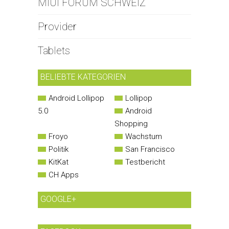
MIUI FORUM SCHWEIZ
Provider
Tablets
BELIEBTE KATEGORIEN
Android Lollipop
Lollipop
5.0
Android
Shopping
Froyo
Wachstum
Politik
San Francisco
KitKat
Testbericht
CH Apps
GOOGLE+