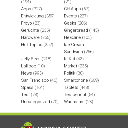
(194)
(21)
Apps
(327)
CH Apps
(67)
Entwicklung
(359)
Events
(227)
Froyo
(23)
Geeks
(206)
Gerüchte
(235)
Gingerbread
(143)
Hardware
(755)
Headline
(105)
Hot Topics
(352)
Ice Cream
Sandwich
(266)
Jelly Bean
(218)
KitKat
(43)
Lollipop
(10)
Market
(235)
News
(993)
Politik
(30)
San Francisco
(40)
Smartphone
(669)
Spass
(164)
Tablets
(448)
Test
(73)
Testbericht
(54)
Uncategorized
(70)
Wachstum
(23)