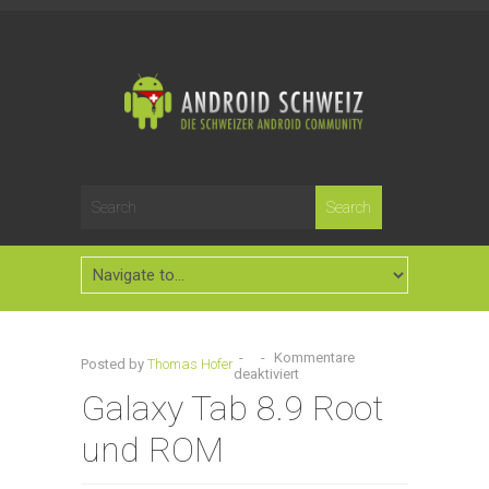
-
-
Kommentare
Posted by
Thomas Hofer
deaktiviert
Galaxy Tab 8.9 Root
und ROM