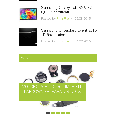
Samsung Galaxy Tab S2 9,7 &
8,0 – Spezifikati...
Posted by
Fritz Frei
-
02.03.2015
Samsung Unpacked Event 2015
- Präsentation d...
Posted by
Fritz Frei
-
04.02.2015
FUN
MOTOROLA MOTO 360 IM IFIXIT
RDIO BI
TEARDOWN - REPARATURINDEX
MUSIK-
...
SMARTPH