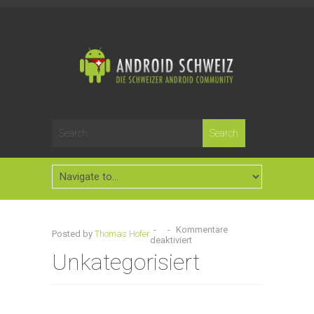
-
-
Kommentare
Posted by
Thomas Hofer
deaktiviert
Unkategorisiert