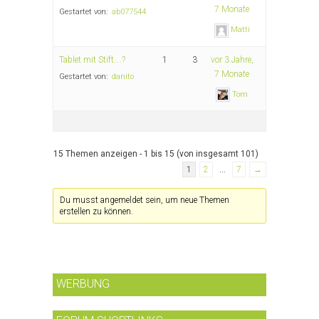
7 Monate
Gestartet von:
ab077544
Matti
Tablet mit Stift….?
1
3
vor 3 Jahre,
7 Monate
Gestartet von:
danito
Tom
15 Themen anzeigen - 1 bis 15 (von insgesamt 101)
1
2
…
7
→
Du musst angemeldet sein, um neue Themen
erstellen zu können.
WERBUNG