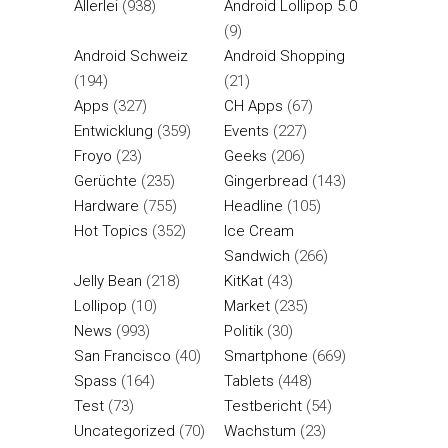
Allerlei
(938)
Android Lollipop 5.0
(9)
Android Schweiz
Android Shopping
(194)
(21)
Apps
(327)
CH Apps
(67)
Entwicklung
(359)
Events
(227)
Froyo
(23)
Geeks
(206)
Gerüchte
(235)
Gingerbread
(143)
Hardware
(755)
Headline
(105)
Hot Topics
(352)
Ice Cream
Sandwich
(266)
Jelly Bean
(218)
KitKat
(43)
Lollipop
(10)
Market
(235)
News
(993)
Politik
(30)
San Francisco
(40)
Smartphone
(669)
Spass
(164)
Tablets
(448)
Test
(73)
Testbericht
(54)
Uncategorized
(70)
Wachstum
(23)