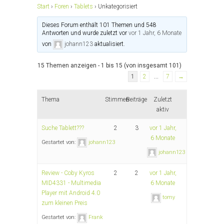
Start
›
Foren
›
Tablets
›
Unkategorisiert
Dieses Forum enthält 101 Themen und 548
Antworten und wurde zuletzt vor
vor 1 Jahr, 6 Monate
von
johann123
aktualisiert.
15 Themen anzeigen - 1 bis 15 (von insgesamt 101)
1
2
…
7
→
Thema
Stimmen
Beiträge
Zuletzt
aktiv
Suche Tablett???
2
3
vor 1 Jahr,
6 Monate
Gestartet von:
johann123
johann123
Review - Coby Kyros
2
2
vor 1 Jahr,
MID4331 - Multimedia
6 Monate
Player mit Android 4.0
tomy
zum kleinen Preis
Gestartet von:
Frank