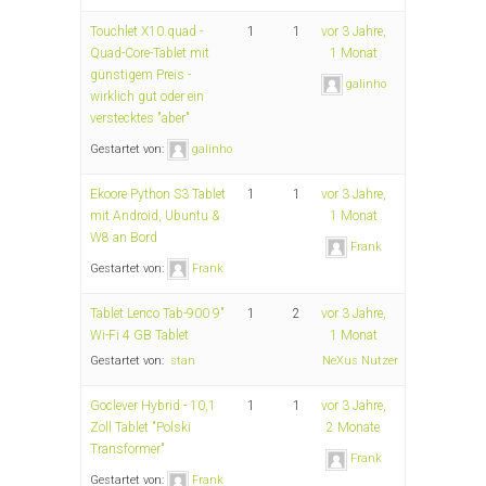
Touchlet X10.quad -
1
1
vor 3 Jahre,
Quad-Core-Tablet mit
1 Monat
günstigem Preis -
galinho
wirklich gut oder ein
verstecktes "aber"
Gestartet von:
galinho
Ekoore Python S3 Tablet
1
1
vor 3 Jahre,
mit Android, Ubuntu &
1 Monat
W8 an Bord
Frank
Gestartet von:
Frank
Tablet Lenco Tab-900 9"
1
2
vor 3 Jahre,
Wi-Fi 4 GB Tablet
1 Monat
Gestartet von:
stan
NeXus Nutzer
Goclever Hybrid - 10,1
1
1
vor 3 Jahre,
Zoll Tablet "Polski
2 Monate
Transformer"
Frank
Gestartet von:
Frank