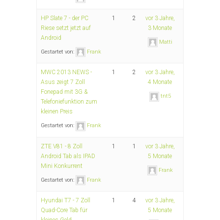
HP Slate 7 - der PC
1
2
vor 3 Jahre,
Riese setzt jetzt auf
3 Monate
Android
Matti
Gestartet von:
Frank
MWC 2013 NEWS -
1
2
vor 3 Jahre,
Asus zeigt 7 Zoll
4 Monate
Fonepad mit 3G &
tnt5
Telefoniefunktion zum
kleinen Preis
Gestartet von:
Frank
ZTE V81 - 8 Zoll
1
1
vor 3 Jahre,
Android Tab als IPAD
5 Monate
Mini Konkurrent
Frank
Gestartet von:
Frank
Hyundai T7 - 7 Zoll
1
4
vor 3 Jahre,
Quad-Core Tab für
5 Monate
kleines Geld