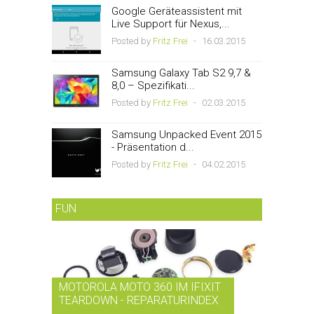
Google Geräteassistent mit
Live Support für Nexus,...
Posted by
Fritz Frei
-
16.03.2015
Samsung Galaxy Tab S2 9,7 &
8,0 – Spezifikati...
Posted by
Fritz Frei
-
02.03.2015
Samsung Unpacked Event 2015
- Präsentation d...
Posted by
Fritz Frei
-
04.02.2015
FUN
MOTOROLA MOTO 360 IM IFIXIT
RDIO BI
TEARDOWN - REPARATURINDEX
MUSIK-
...
SMARTPH