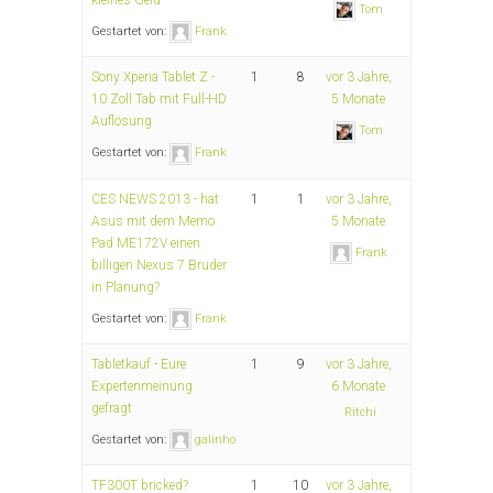
Tom
Gestartet von:
Frank
Sony Xperia Tablet Z -
1
8
vor 3 Jahre,
10 Zoll Tab mit Full-HD
5 Monate
Auflösung
Tom
Gestartet von:
Frank
CES NEWS 2013 - hat
1
1
vor 3 Jahre,
Asus mit dem Memo
5 Monate
Pad ME172V einen
Frank
billigen Nexus 7 Bruder
in Planung?
Gestartet von:
Frank
Tabletkauf - Eure
1
9
vor 3 Jahre,
Expertenmeinung
6 Monate
gefragt
Ritchi
Gestartet von:
galinho
TF300T bricked?
1
10
vor 3 Jahre,