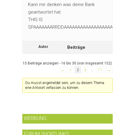
Kann mir denken was deine Bank
geantwortet hat.
THIS IS
SPAAAAAAARRDDAAAAAAAAAAAAAAAAAAAAAA!!
Autor
Beiträge
15 Beiträge anzeigen - 16 bis 30 (von insgesamt 152)
←
1
2
3
…
11
→
Du musst angemeldet sein, um zu diesem Thema
eine Antwort verfassen zu können.
WERBUNG
FORUM SHORTLINKS