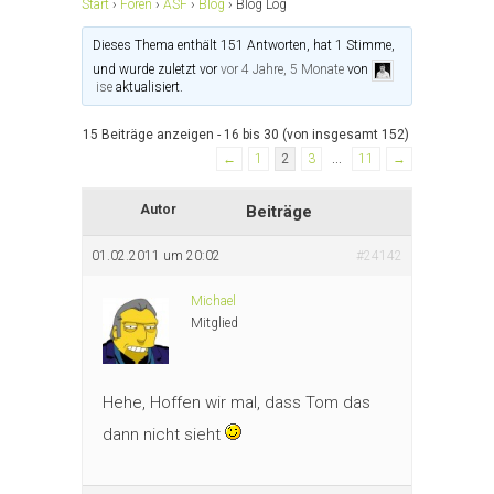
Start
›
Foren
›
ASF
›
Blog
›
Blog Log
Dieses Thema enthält 151 Antworten, hat 1 Stimme,
und wurde zuletzt vor
vor 4 Jahre, 5 Monate
von
ise
aktualisiert.
15 Beiträge anzeigen - 16 bis 30 (von insgesamt 152)
←
1
2
3
…
11
→
Autor
Beiträge
01.02.2011 um 20:02
#24142
Michael
Mitglied
Hehe, Hoffen wir mal, dass Tom das
dann nicht sieht