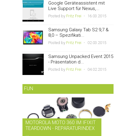
Google Geräteassistent mit
Live Support für Nexus,...
Posted by
Fritz Frei
-
16.03.2015
Samsung Galaxy Tab S2 9,7 &
8,0 – Spezifikati...
Posted by
Fritz Frei
-
02.03.2015
Samsung Unpacked Event 2015
- Präsentation d...
Posted by
Fritz Frei
-
04.02.2015
FUN
MOTOROLA MOTO 360 IM IFIXIT
RDIO BI
TEARDOWN - REPARATURINDEX
MUSIK-
...
SMARTPH