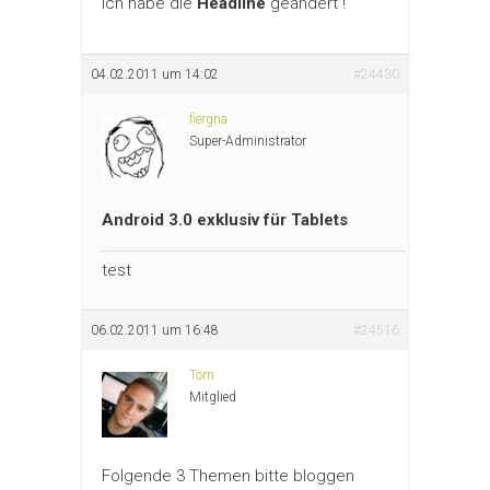
Ich habe die
Headline
geändert !
04.02.2011 um 14:02
#24430
fiergna
Super-Administrator
Android 3.0 exklusiv für Tablets
test
06.02.2011 um 16:48
#24516
Tom
Mitglied
Folgende 3 Themen bitte bloggen