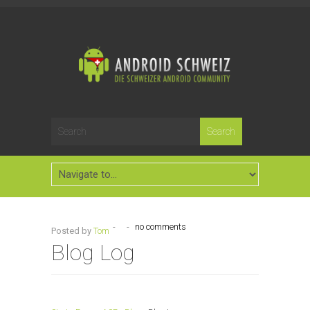
-
-
no comments
Posted by
Tom
Blog Log