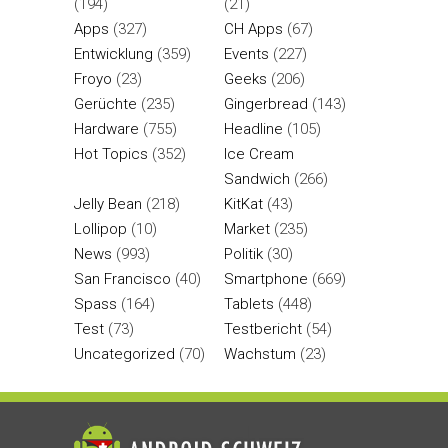
(194)
(21)
Apps
(327)
CH Apps
(67)
Entwicklung
(359)
Events
(227)
Froyo
(23)
Geeks
(206)
Gerüchte
(235)
Gingerbread
(143)
Hardware
(755)
Headline
(105)
Hot Topics
(352)
Ice Cream
Sandwich
(266)
Jelly Bean
(218)
KitKat
(43)
Lollipop
(10)
Market
(235)
News
(993)
Politik
(30)
San Francisco
(40)
Smartphone
(669)
Spass
(164)
Tablets
(448)
Test
(73)
Testbericht
(54)
Uncategorized
(70)
Wachstum
(23)