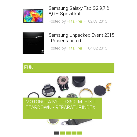
Samsung Galaxy Tab S2 9,7 &
8,0 – Spezifikati...
Posted by
Fritz Frei
-
02.03.2015
Samsung Unpacked Event 2015
- Präsentation d...
Posted by
Fritz Frei
-
04.02.2015
FUN
MOTOROLA MOTO 360 IM IFIXIT
RDIO BI
TEARDOWN - REPARATURINDEX
MUSIK-
...
SMARTPH