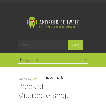
-
-
no comments
Posted by
Tom
Brack.ch
Mitarbeitershop