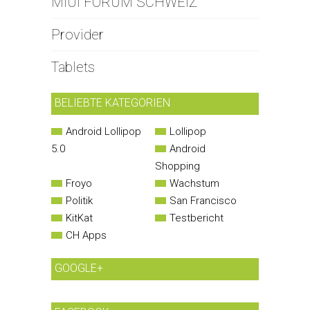
MIUI FORUM SCHWEIZ
Provider
Tablets
BELIEBTE KATEGORIEN
Android Lollipop
Lollipop
5.0
Android
Shopping
Froyo
Wachstum
Politik
San Francisco
KitKat
Testbericht
CH Apps
GOOGLE+