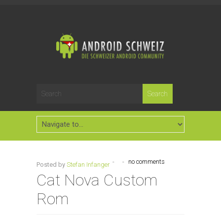
-
-
no comments
Posted by
Stefan Infanger
Cat Nova Custom
Rom