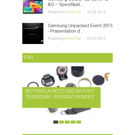
8,0 – Spezifikati...
Posted by
Fritz Frei
-
02.03.2015
Samsung Unpacked Event 2015
- Präsentation d...
Posted by
Fritz Frei
-
04.02.2015
FUN
MOTOROLA MOTO 360 IM IFIXIT
RDIO BI
TEARDOWN - REPARATURINDEX
MUSIK-
...
SMARTPH