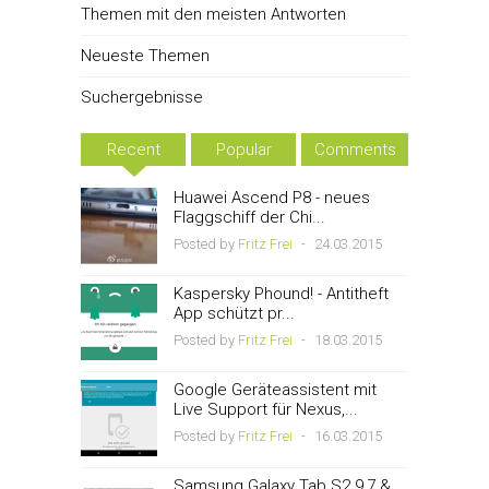
Themen mit den meisten Antworten
Neueste Themen
Suchergebnisse
Recent
Popular
Comments
Huawei Ascend P8 - neues
Flaggschiff der Chi...
Posted by
Fritz Frei
-
24.03.2015
Kaspersky Phound! - Antitheft
App schützt pr...
Posted by
Fritz Frei
-
18.03.2015
Google Geräteassistent mit
Live Support für Nexus,...
Posted by
Fritz Frei
-
16.03.2015
Samsung Galaxy Tab S2 9,7 &