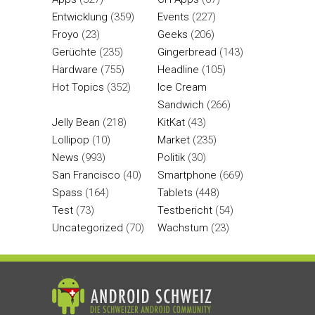
Entwicklung
(359)
Events
(227)
Froyo
(23)
Geeks
(206)
Gerüchte
(235)
Gingerbread
(143)
Hardware
(755)
Headline
(105)
Hot Topics
(352)
Ice Cream
Sandwich
(266)
Jelly Bean
(218)
KitKat
(43)
Lollipop
(10)
Market
(235)
News
(993)
Politik
(30)
San Francisco
(40)
Smartphone
(669)
Spass
(164)
Tablets
(448)
Test
(73)
Testbericht
(54)
Uncategorized
(70)
Wachstum
(23)