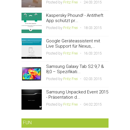
Posted by
Fritz Frei
-
24.03.2015
Kaspersky Phound! - Antitheft
App schützt pr...
Posted by
Fritz Frei
-
18.03.2015
Google Geräteassistent mit
Live Support für Nexus,...
Posted by
Fritz Frei
-
16.03.2015
Samsung Galaxy Tab S2 9,7 &
8,0 – Spezifikati...
Posted by
Fritz Frei
-
02.03.2015
Samsung Unpacked Event 2015
- Präsentation d...
Posted by
Fritz Frei
-
04.02.2015
FUN