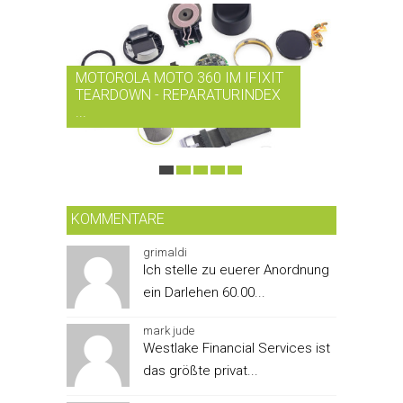
MOTOROLA MOTO 360 IM IFIXIT
RDIO BI
TEARDOWN - REPARATURINDEX
MUSIK-
...
SMARTPH
KOMMENTARE
grimaldi
Ich stelle zu euerer Anordnung
ein Darlehen 60.00...
mark jude
Westlake Financial Services ist
das größte privat...