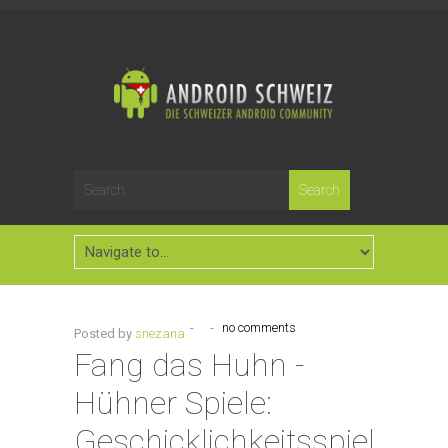
-
-
no comments
Posted by
snezana
Fang das Huhn -
Hühner Spiele:
Geschicklichkeitsspiele