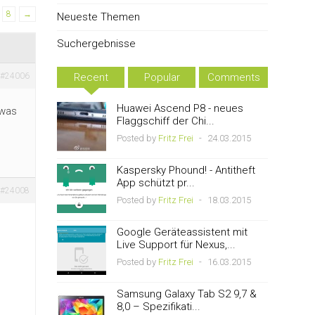
8
→
Neueste Themen
Suchergebnisse
#24006
Recent
Popular
Comments
Huawei Ascend P8 - neues
 was
Flaggschiff der Chi...
Posted by
Fritz Frei
-
24.03.2015
Kaspersky Phound! - Antitheft
App schützt pr...
#24008
Posted by
Fritz Frei
-
18.03.2015
Google Geräteassistent mit
Live Support für Nexus,...
Posted by
Fritz Frei
-
16.03.2015
Samsung Galaxy Tab S2 9,7 &
8,0 – Spezifikati...