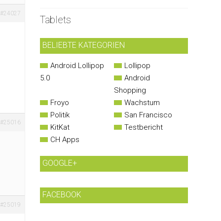
#24027
Tablets
BELIEBTE KATEGORIEN
Android Lollipop
Lollipop
5.0
Android
Shopping
Froyo
Wachstum
Politik
San Francisco
#25016
KitKat
Testbericht
CH Apps
GOOGLE+
FACEBOOK
#25019