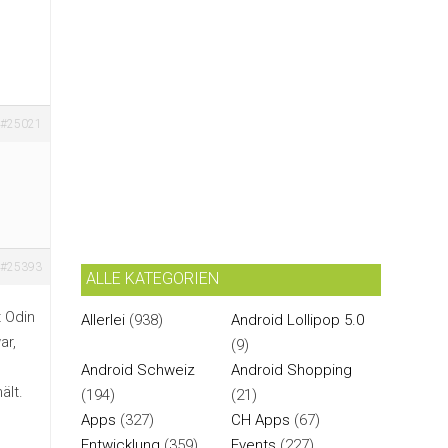
#25021
#25393
ALLE KATEGORIEN
 Odin
Allerlei
(938)
Android Lollipop 5.0
ar,
(9)
Android Schweiz
Android Shopping
ält.
(194)
(21)
Apps
(327)
CH Apps
(67)
Entwicklung
(359)
Events
(227)