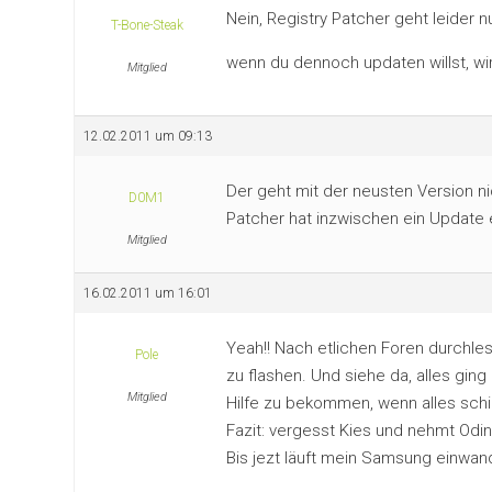
Nein, Registry Patcher geht leider nu
T-Bone-Steak
wenn du dennoch updaten willst, w
Mitglied
12.02.2011 um 09:13
Der geht mit der neusten Version nic
D0M1
Patcher hat inzwischen ein Update e
Mitglied
16.02.2011 um 16:01
Yeah!! Nach etlichen Foren durchle
Pole
zu flashen. Und siehe da, alles ging
Mitglied
Hilfe zu bekommen, wenn alles schie
Fazit: vergesst Kies und nehmt Odin
Bis jezt läuft mein Samsung einwandf