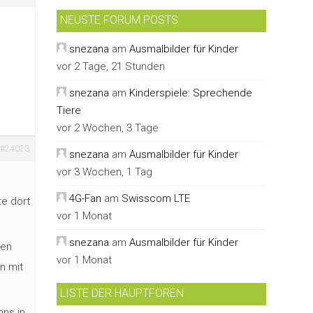
NEUSTE FORUM POSTS
snezana
am
Ausmalbilder für Kinder
vor 2 Tage, 21 Stunden
snezana
am
Kinderspiele: Sprechende
Tiere
vor 2 Wochen, 3 Tage
#24023
snezana
am
Ausmalbilder für Kinder
vor 3 Wochen, 1 Tag
4G-Fan
am
Swisscom LTE
te dort
vor 1 Monat
snezana
am
Ausmalbilder für Kinder
zen
vor 1 Monat
n mit
LISTE DER HAUPTFOREN
nns in