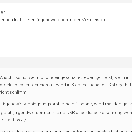
den.
er neu Installieren (irgendwo oben in der Menüleiste)
-Anschluss nur wenn phone eingeschaltet, eben gemerkt, wenn in
eckt, passiert gar nichts… werd in Kies mal schauen, Kollege hat
 nicht schlimm…
 hat irgendwie Verbingdungsprobleme mit phone, werd mal den gan
gefühl, irgendwie spinnen meine USB-anschlüsse /erkennung wen
ben auf osx ;/
sschen durchlesen, informieren, bin wirklich ahnungslos bisher, we