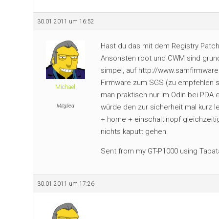
30.01.2011 um 16:52
Hast du das mit dem Registry Patch
Ansonsten root und CWM sind grundsä
simpel, auf http://www.samfirmware
Firmware zum SGS (zu empfehlen si
Michael
man praktisch nur im Odin bei PDA e
Mitglied
würde den zur sicherheit mal kurz le
+ home + einschaltlnopf gleichzeitig
nichts kaputt gehen.
Sent from my GT-P1000 using Tapat
30.01.2011 um 17:26