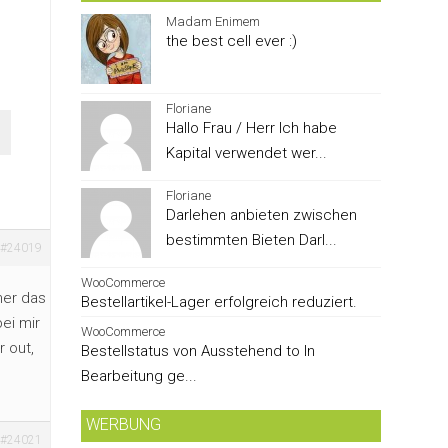
Madam Enimem
the best cell ever :)
Floriane
Hallo Frau / Herr Ich habe
Kapital verwendet wer...
Floriane
Darlehen anbieten zwischen
bestimmten Bieten Darl...
#24019
WooCommerce
her das
Bestellartikel-Lager erfolgreich reduziert.
ei mir
WooCommerce
r out,
Bestellstatus von Ausstehend to In
Bearbeitung ge...
WERBUNG
#24021