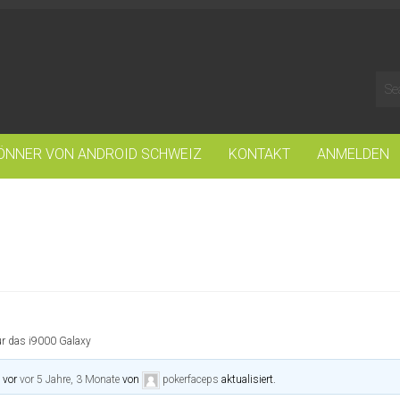
ÖNNER VON ANDROID SCHWEIZ
KONTAKT
ANMELDEN
ür das i9000 Galaxy
t vor
vor 5 Jahre, 3 Monate
von
pokerfaceps
aktualisiert.