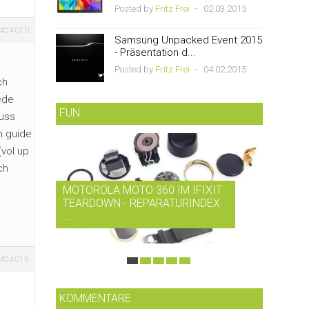
Posted by
Fritz Frei
-
02.03.2015
#24010
Samsung Unpacked Event 2015
- Präsentation d...
Posted by
Fritz Frei
-
04.02.2015
ch
ede
FUN
muss
m guide
(vol up
ch
MOTOROLA MOTO 360 IM IFIXIT
RDIO B
TEARDOWN - REPARATURINDEX
MUSIK-
...
SMARTP
#24016
KOMMENTARE