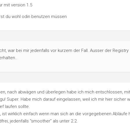
r mit version 1.5
irst du wohl odin benutzen müssen
ht, war bei mir jedenfalls vor kurzem der Fall. Ausser der Registry
rhalten..
sen, nach abwägen und überlegen habe ich mich entschlossen, mit
 gu! Super. Habe mich darauf eingelassen, weil ich mir hier sicher w
f laufen sollte.
, ist wirklich einfach wenn man sich an die vorgegebenen Abläufe h
rei, jedenfalls “smoother” als unter 2.2.