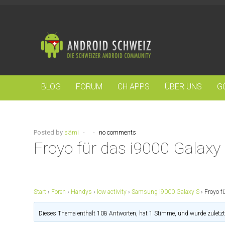
BLOG
FORUM
CH APPS
ÜBER UNS
G
Posted by
sämi
-
-
no comments
Froyo für das i9000 Galaxy
Start
›
Foren
›
Handys
›
low activity
›
Samsung i9000 Galaxy S
›
Froyo f
Dieses Thema enthält 108 Antworten, hat 1 Stimme, und wurde zuletz