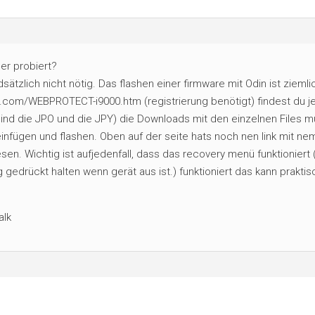
er probiert?
tzlich nicht nötig. Das flashen einer firmware mit Odin ist ziemli
.com/WEBPROTECT-i9000.htm (registrierung benötigt) findest du j
nd die JPO und die JPY) die Downloads mit den einzelnen Files 
infügen und flashen. Oben auf der seite hats noch nen link mit ne
sen. Wichtig ist aufjedenfall, dass das recovery menü funktioniert 
 gedrückt halten wenn gerät aus ist.) funktioniert das kann praktis
alk