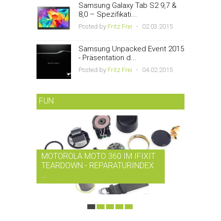
Samsung Galaxy Tab S2 9,7 &
8,0 – Spezifikati...
Posted by
Fritz Frei
-
02.03.2015
Samsung Unpacked Event 2015
- Präsentation d...
Posted by
Fritz Frei
-
04.02.2015
FUN
MOTOROLA MOTO 360 IM IFIXIT
RDIO BI
TEARDOWN - REPARATURINDEX
MUSIK-
...
SMARTPH