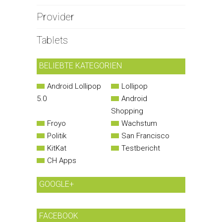
Provider
Tablets
BELIEBTE KATEGORIEN
Android Lollipop
Lollipop
5.0
Android
Shopping
Froyo
Wachstum
Politik
San Francisco
KitKat
Testbericht
CH Apps
GOOGLE+
FACEBOOK