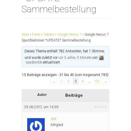
Sammelbestellung
Start
›
Foren
›
Tablets
›
Google Nexus 7
›
Google Nexus 7
Spezifikationen *UPDATE* Sammelbestellung
Dieses Thema enthält 782 Antworten, hat 1 Stimme,
und wurde zuletzt vor
vor 3 Jahre, 5 Monate
von
spadoinkle
aktualisiert.
15 Beiträge anzeigen - 31 bis 45 (von insgesamt 783)
←
1
2
3
4
…
53
→
Autor
Beiträge
29.06.2012 um 16:59
#50419
Stef
Mitglied