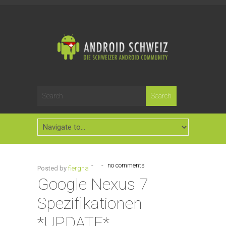
-
-
no comments
Posted by
fiergna
Google Nexus 7
Spezifikationen
*UPDATE*