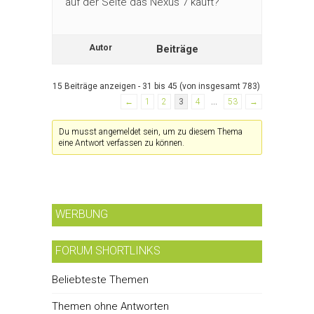
auf der Seite das Nexus 7 kauft?
Autor
Beiträge
15 Beiträge anzeigen - 31 bis 45 (von insgesamt 783)
←
1
2
3
4
…
53
→
Du musst angemeldet sein, um zu diesem Thema
eine Antwort verfassen zu können.
WERBUNG
FORUM SHORTLINKS
Beliebteste Themen
Themen ohne Antworten