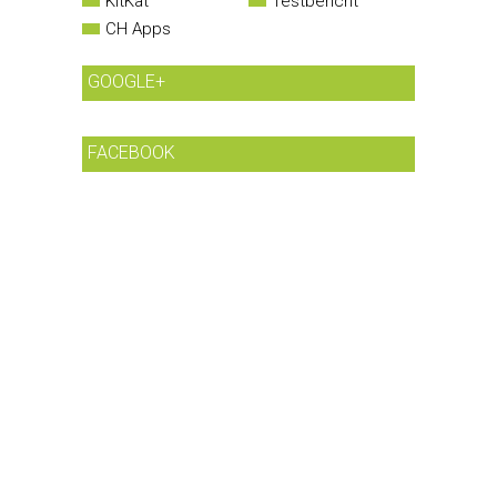
KitKat
Testbericht
CH Apps
GOOGLE+
FACEBOOK