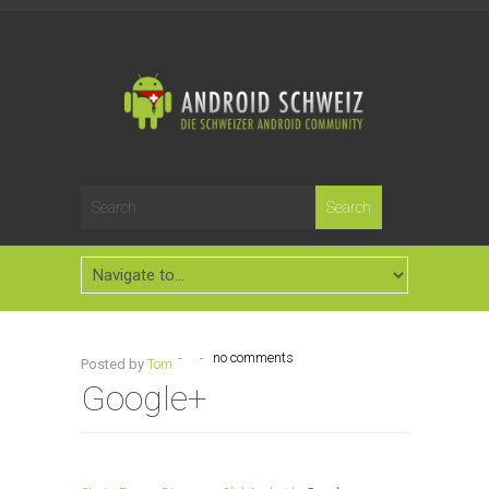
-
-
no comments
Posted by
Tom
Google+