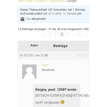
Start
›
Foren
›
Diverses
›
ClubAndroid
›
Google+
Dieses Thema enthält 167 Antworten, hat 1 Stimme,
und wurde zuletzt vor
vor 4 Jahre, 12 Monate
von
Tom
aktualisiert.
15 Beiträge anzeigen - 31 bis 45 (von insgesamt 168)
←
1
2
3
4
…
12
→
Autor
Beiträge
01.07.2011 um 12:08
#33322
Frank
Teilnehmer
fiergna, post: 12587 wrote:
[ATTACH=CONFIG]1450[/ATTACH]sagen
nicht vergessen