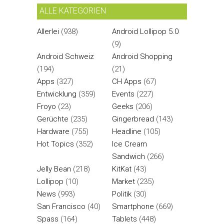
ALLE KATEGORIEN
Allerlei
(938)
Android Lollipop 5.0
(9)
Android Schweiz
Android Shopping
(194)
(21)
Apps
(327)
CH Apps
(67)
Entwicklung
(359)
Events
(227)
Froyo
(23)
Geeks
(206)
Gerüchte
(235)
Gingerbread
(143)
Hardware
(755)
Headline
(105)
Hot Topics
(352)
Ice Cream
Sandwich
(266)
Jelly Bean
(218)
KitKat
(43)
Lollipop
(10)
Market
(235)
News
(993)
Politik
(30)
San Francisco
(40)
Smartphone
(669)
Spass
(164)
Tablets
(448)