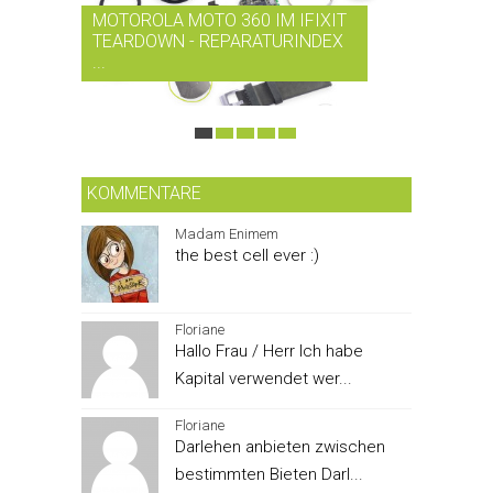
MOTOROLA MOTO 360 IM IFIXIT
RDIO BI
TEARDOWN - REPARATURINDEX
MUSIK-
...
SMARTPH
KOMMENTARE
Madam Enimem
the best cell ever :)
Floriane
Hallo Frau / Herr Ich habe
Kapital verwendet wer...
Floriane
Darlehen anbieten zwischen
bestimmten Bieten Darl...