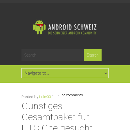
-
-
no comments
Posted by
Luke00
Günstiges
Gesamtpaket für
HTC One gesucht