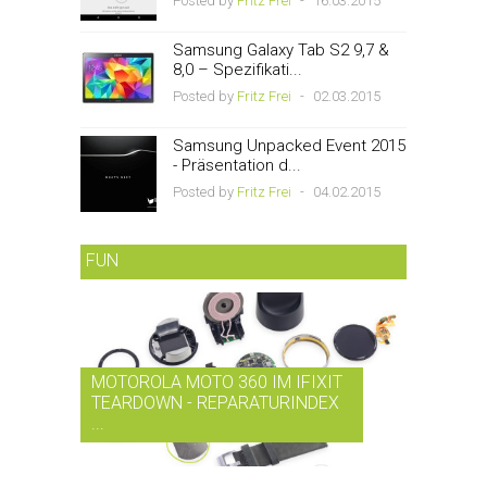
Posted by
Fritz Frei
-
16.03.2015
Samsung Galaxy Tab S2 9,7 &
8,0 – Spezifikati...
Posted by
Fritz Frei
-
02.03.2015
Samsung Unpacked Event 2015
- Präsentation d...
Posted by
Fritz Frei
-
04.02.2015
FUN
MOTOROLA MOTO 360 IM IFIXIT
RDIO BI
TEARDOWN - REPARATURINDEX
MUSIK-
...
SMARTPH