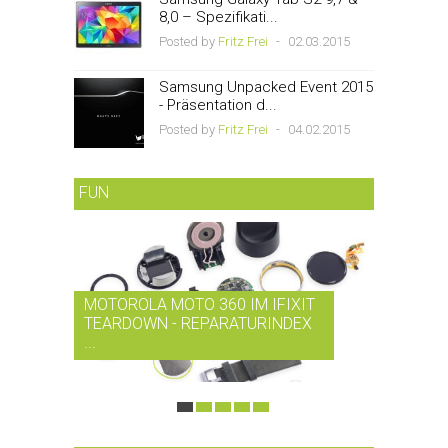
8,0 – Spezifikati...
Posted by
Fritz Frei
-
02.03.2015
Samsung Unpacked Event 2015
- Präsentation d...
Posted by
Fritz Frei
-
04.02.2015
FUN
MOTOROLA MOTO 360 IM IFIXIT
RDIO BI
TEARDOWN - REPARATURINDEX
MUSIK-
...
SMARTPH