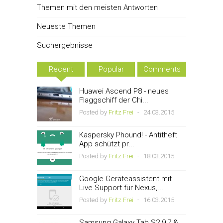
Themen mit den meisten Antworten
Neueste Themen
Suchergebnisse
Recent
Popular
Comments
Huawei Ascend P8 - neues
Flaggschiff der Chi...
Posted by
Fritz Frei
-
24.03.2015
Kaspersky Phound! - Antitheft
App schützt pr...
Posted by
Fritz Frei
-
18.03.2015
Google Geräteassistent mit
Live Support für Nexus,...
Posted by
Fritz Frei
-
16.03.2015
Samsung Galaxy Tab S2 9,7 &