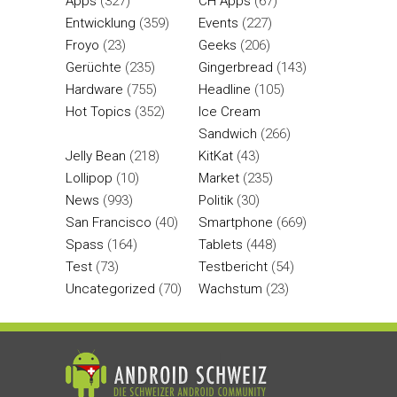
Apps
(327)
CH Apps
(67)
Entwicklung
(359)
Events
(227)
Froyo
(23)
Geeks
(206)
Gerüchte
(235)
Gingerbread
(143)
Hardware
(755)
Headline
(105)
Hot Topics
(352)
Ice Cream
Sandwich
(266)
Jelly Bean
(218)
KitKat
(43)
Lollipop
(10)
Market
(235)
News
(993)
Politik
(30)
San Francisco
(40)
Smartphone
(669)
Spass
(164)
Tablets
(448)
Test
(73)
Testbericht
(54)
Uncategorized
(70)
Wachstum
(23)