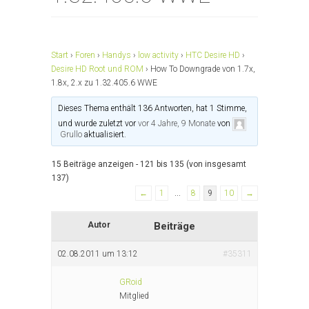
Start
›
Foren
›
Handys
›
low activity
›
HTC Desire HD
›
Desire HD Root und ROM
›
How To Downgrade von 1.7x,
1.8x, 2.x zu 1.32.405.6 WWE
Dieses Thema enthält 136 Antworten, hat 1 Stimme,
und wurde zuletzt vor
vor 4 Jahre, 9 Monate
von
Grullo
aktualisiert.
15 Beiträge anzeigen - 121 bis 135 (von insgesamt
137)
←
1
…
8
9
10
→
Autor
Beiträge
02.08.2011 um 13:12
#35311
GRoid
Mitglied