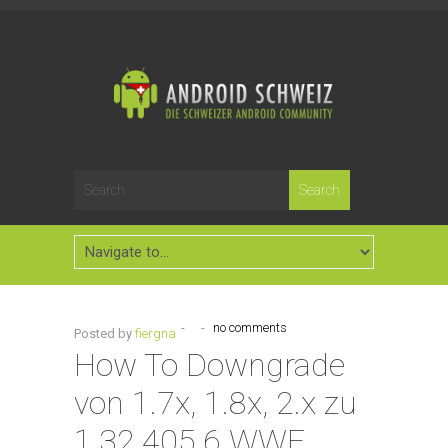
-
-
no comments
Posted by
fiergna
How To Downgrade
von 1.7x, 1.8x, 2.x zu
1.32.405.6 WWE