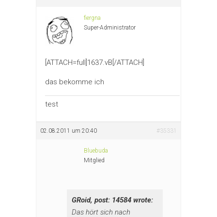
fiergna
Super-Administrator
[ATTACH=full]1637.vB[/ATTACH]
das bekomme ich
test
02.08.2011 um 20:40
#35331
Bluebuda
Mitglied
GRoid, post: 14584 wrote:
Das hört sich nach