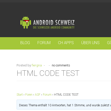
BLOG
FORUM
CH APPS
ÜBER UNS
G
Posted by
fiergna
-
-
no comments
HTML CODE TEST
Start
›
Foren
›
ASF
›
Forum
›
HTML CODE TEST
Dieses Thema enthält 10 Antworten, hat 1 Stimme, und wurde zuletzt 