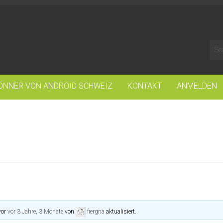
ÖNNER VON ANDROID SCHWEIZ
KONTAKT
ANMELDEN
vor
vor 3 Jahre, 3 Monate
von
fiergna
aktualisiert.