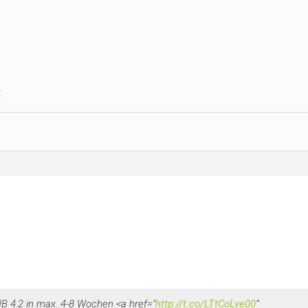
t
B 4.2 in max. 4-8 Wochen <a href="
http://t.co/LTtCoLve00
”