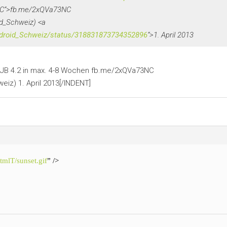
3NC“>fb.me/2xQVa73NC
d_Schweiz) <a
Android_Schweiz/status/318831873734352896
“>1. April 2013
 JB 4.2 in max. 4-8 Wochen fb.me/2xQVa73NC
iz) 1. April 2013[/INDENT]
tmlT/sunset.gif
” />