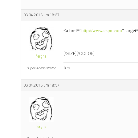
03.04.2013 um 18:37
<a href="
http://www.espn.com
” targe
[/SIZE][/COLOR]
fiergna
test
Super-Administrator
03.04.2013 um 18:37
fiergna