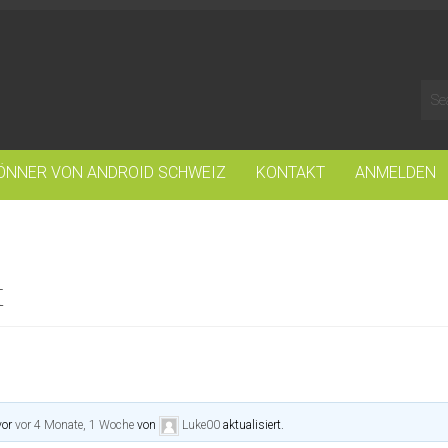
ÖNNER VON ANDROID SCHWEIZ
KONTAKT
ANMELDEN
t
vor
vor 4 Monate, 1 Woche
von
Luke00
aktualisiert.