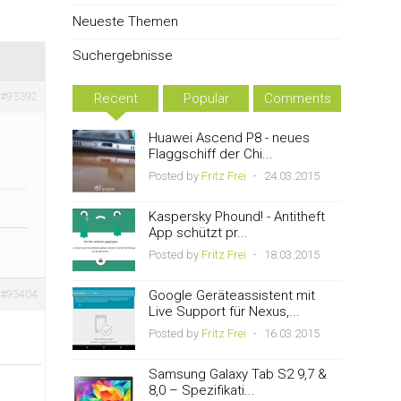
Neueste Themen
Suchergebnisse
#93392
Recent
Popular
Comments
Huawei Ascend P8 - neues
Flaggschiff der Chi...
Posted by
Fritz Frei
-
24.03.2015
Kaspersky Phound! - Antitheft
App schützt pr...
Posted by
Fritz Frei
-
18.03.2015
Google Geräteassistent mit
#93404
Live Support für Nexus,...
Posted by
Fritz Frei
-
16.03.2015
Samsung Galaxy Tab S2 9,7 &
8,0 – Spezifikati...