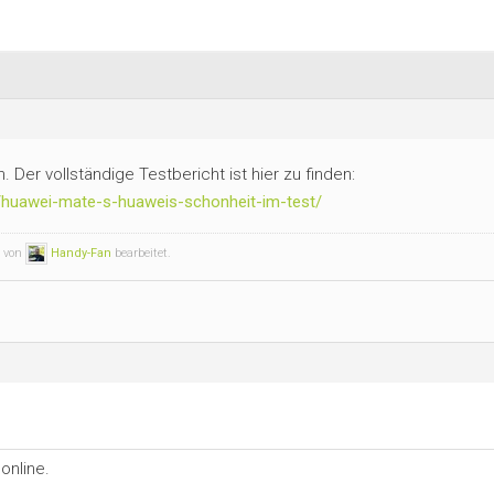
 Der vollständige Testbericht ist hier zu finden:
7/huawei-mate-s-huaweis-schonheit-im-test/
n von
Handy-Fan
bearbeitet.
online.