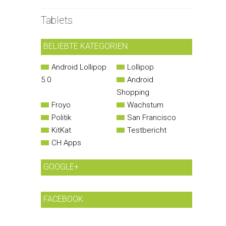
Tablets
BELIEBTE KATEGORIEN
Android Lollipop
Lollipop
5.0
Android
Shopping
Froyo
Wachstum
Politik
San Francisco
KitKat
Testbericht
CH Apps
GOOGLE+
FACEBOOK