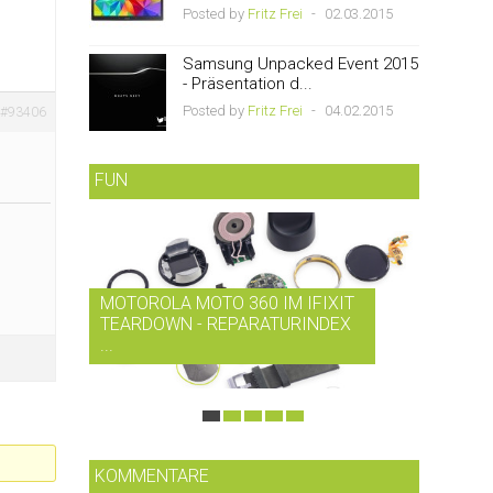
Posted by
Fritz Frei
-
02.03.2015
Samsung Unpacked Event 2015
- Präsentation d...
Posted by
Fritz Frei
-
04.02.2015
#93406
FUN
MOTOROLA MOTO 360 IM IFIXIT
RDIO B
TEARDOWN - REPARATURINDEX
MUSIK-
...
SMARTP
KOMMENTARE