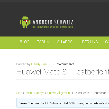
BLOG
FORUM
CH APPS
ÜBER UNS
G
Posted by
Handy-Fan
-
-
no comments
Huawei Mate S - Testberich
Start
›
Foren
›
Handys
›
Huawei Allgemein
›
Huawei Mate S - Testbericht
Dieses Thema enthält 2 Antworten, hat 3 Stimmen, und wurde zuletzt 