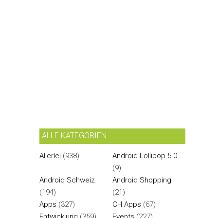
ALLE KATEGORIEN
Allerlei
(938)
Android Lollipop 5.0
(9)
Android Schweiz
Android Shopping
(194)
(21)
Apps
(327)
CH Apps
(67)
Entwicklung
(359)
Events
(227)